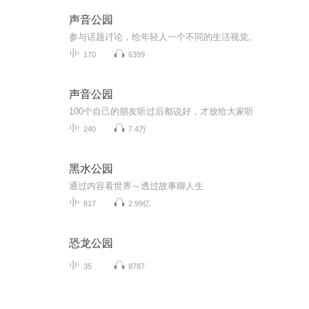
声音公园
参与话题讨论，给年轻人一个不同的生活视觉。
170
6399
声音公园
100个自己的朋友听过后都说好，才放给大家听
240
7.4万
黑水公园
通过内容看世界～透过故事聊人生
817
2.99亿
恐龙公园
35
8787