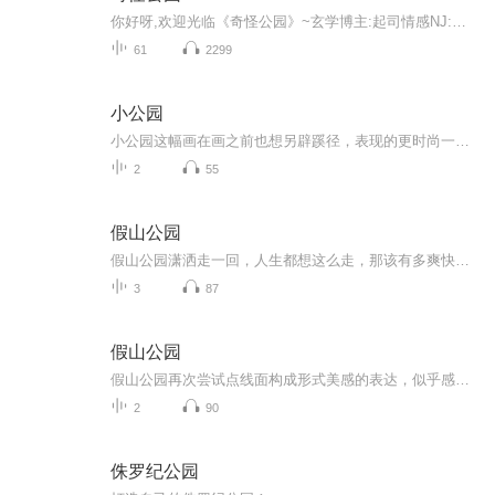
你好呀,欢迎光临《奇怪公园》~玄学博主:起司情感NJ:妙想组合分享世界未解之谜，关于外星人、关于时间穿越、关于一些奇幻色彩之旅的有趣故事~超级感谢你的支持•͈ᴗ⁃͈ ~
61
2299
小公园
小公园这幅画在画之前也想另辟蹊径，表现的更时尚一些，所以在表现手法上有所不同，同时也在强调疏密与虚实关系。绘画表现最好的是不露痕迹的表现，这样才显得高大上，其水平非同一般，想学其绘画的表现技巧都找不到门路在哪里。你没有他那种感受就是没有...
2
55
假山公园
假山公园潇洒走一回，人生都想这么走，那该有多爽快啊。在水墨画创作上，又能潇洒且又能展示作品的艺术魅力，体验在舞台上独舞的感觉岂不是很惬意吗？放开自己，任其性情舞文弄墨，在恰到好处之时偃旗息鼓，收的住稳稳妥妥的落下画笔，一幅有张有弛富有节...
3
87
假山公园
假山公园再次尝试点线面构成形式美感的表达，似乎感觉更具有绘画感，有绘画的艺术性，有笔墨的味道，浓郁芳香，展现的淋漓尽致，好个痛快的表现与过程。在布局上，稀疏单调的处理技巧贯穿始终，如何在简单中启迪人们想象，又在密集中加以丰富理解，从而使...
2
90
侏罗纪公园