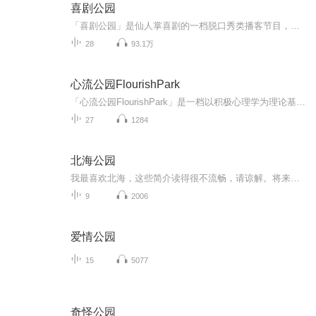
喜剧公园
「喜剧公园」是仙人掌喜剧的一档脱口秀类播客节目，每期会有脱口秀演员和嘉宾一起聊聊各种故事经历，和自己的想法，通过他们的视角来与你分享这个世界。
28
93.1万
心流公园FlourishPark
「心流公园FlourishPark」是一档以积极心理学为理论基础，结合MBTI性格类型测试与西方玄学工具人类图的视频播客节目。由MBTI国际认证施测师、职场生存教练Clare小克姐姐和内容策划及节目制作人、人类图解读师车厘子�主理。我们用轻松的方式探索自我，用真...
27
1284
北海公园
我最喜欢北海，这些简介读得很不流畅，请谅解。将来有时间的时候，一定重新做一遍
9
2006
爱情公园
15
5077
奇怪公园