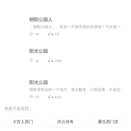
朝阳公园人
「朝阳公园人」，给你一片都市里的自留地！不仅是一档播客，更是一种生活态度。在这里，一起体会风吹日晒自由自在的快乐，从身体到大脑upupup！我们希望通过这个播客，借由别人了解自己，找到生活的真谛和乐趣。每一期我们都会关注一个都市生活相关的小话...
44
3万
阳光公园
22
2630
阳光公园
我希望有这样一个地方，每天醒来，只闻花香，不谈悲喜读书、喝茶，不争朝夕，阳光公园，遇见第一缕阳光每天都是独一无二的开始。
33
4162
您是不是在找：
大官人西门庆
庆云传奇
重生西门庆