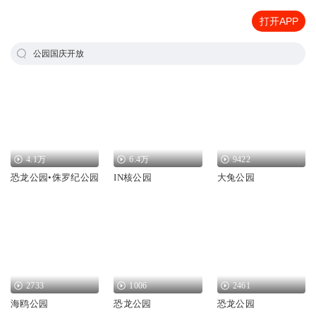
打开APP
公园国庆开放
4.1万
6.4万
9422
恐龙公园•侏罗纪公园
IN核公园
大兔公园
2733
1006
2461
海鸥公园
恐龙公园
恐龙公园