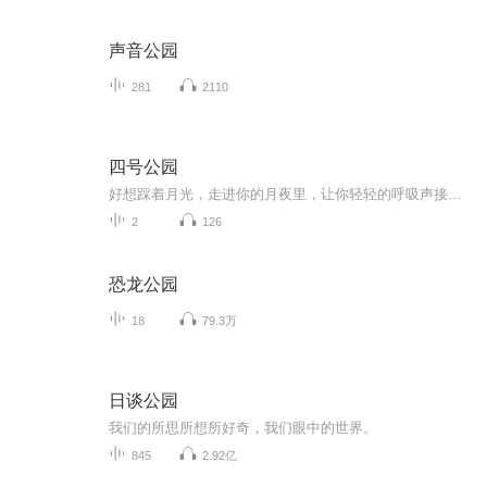
声音公园
281
2110
四号公园
好想踩着月光，走进你的月夜里，让你轻轻的呼吸声接我走进你的梦。多少个夜晚，望着星空就会想起你。四号公园的故事不知是起点还是终点，等你的我盼望着期待着......
2
126
恐龙公园
18
79.3万
日谈公园
我们的所思所想所好奇，我们眼中的世界。
845
2.92亿