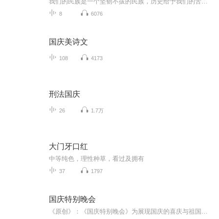
我们的民族是一个坚韧不拔的民族，历史给予我们的苦难都变成了闪着金光的勋章！我们的国家是一个龙腾虎跃的国家，那条巨龙正以不可阻挡之势崛起于神奇的东方！------------------------------------------------值此祖国70周年华诞之际，领先声创以诗歌向祖国献礼！用我们的声音、用我们的热血、用我们的灵魂诵读经典爱国篇章，歌颂我们的祖国！永远繁荣富强！
8
6076
国庆美诗文
108
4173
刑法国庆
26
1.7万
大门牙口红
中等纯色，理性种草，看过及拥有
37
1797
国庆特别晚会
《原创》：《国庆特别晚会》为展现国庆的喜庆与祖国的深情我将以具体的场景切入从清晨升旗的庄严到街头巷尾的欢庆到历史与当下的交融，用优美的笔触传递对祖国的热爱与自豪！用诗歌和情感美文形式，歌颂祖国的繁荣富强，祝人民幸福安康！