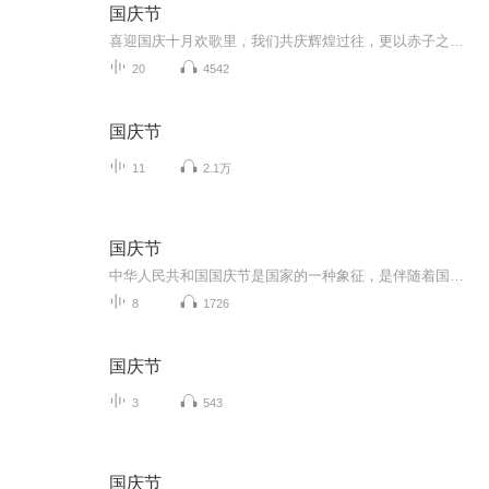
国庆节
喜迎国庆十月欢歌里，我们共庆辉煌过往，更以赤子之心，向未来书写滚烫的誓言——这盛世，值得我们以热爱相拥。
20
4542
国庆节
11
2.1万
国庆节
中华人民共和国国庆节是国家的一种象征，是伴随着国家的出现而出现的。让我们用诗歌朗诵歌颂祖国的繁荣富强，国泰民安。
8
1726
国庆节
3
543
国庆节