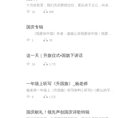
十月欢歌里，我们共庆辉煌过往，更以赤子之心，向未来书写滚烫的誓言——这盛世，值得我们以热爱相拥。
10
465
国庆专辑
《我爱你中国》作者：凝嫣心语我爱你中国！我爱你春天蓬勃的秧苗；我爱你秋日金黄的硕果。我爱你中国！我爱你青松气质，我爱你红梅品格！我爱你家乡的甜蔗好像乳汁滋润着我的心窝。我爱你中国，我要把最美的歌儿献给你，我的母亲我的祖国。我爱你中国，我爱...
1
78
这一天｜升旗仪式•国旗下讲话
24
1.7万
一年级上听写《升国旗》_杨老师
杨老师一年级上《升国旗》听写材料1.听写(一)要认的字_音节_升[shēng]_国[guó]_旗[qí]2.听写(一)要认的字_音节_中[zhōng]_红[hóng]_歌[gē]_起[qǐ] 3.听写(一)要认的字_音节_么[me]_美[měi] _丽[lì]_立[lì]4.听写(二)部首_国字框_绞丝旁_欠字旁_走字旁_倒八字5.听写(三)笔画_横折_点_横撇_横折弯钩6.听写(四)词语_中心_五天_立正_自立答案如下:...
6
1.2万
国庆献礼！领先声创国庆诗歌特辑