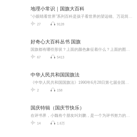
地理小常识｜国旗大百科
“小眼睛看世界”系列百科是孩子看世界的望远镜、万花筒。它将带领孩子去了解浩瀚的宇宙、辽阔的海洋、奇妙的地球、可爱的动物、有趣的植物。让孩子增强学习和探索的欲望，快乐学习、健康成长。
27
9128
好奇心大百科丛书 国旗
国旗都有哪些形状？上面的颜色象征着什么？上面的图案有什么含义？……本书主要涵盖了世界上197个国家的国旗、首都、面积以及部分国家的国徽、人口、特产、标志性建筑等内容。阅读本书可以帮助小朋友们开阔视野，增长见识，激发认知世界的热情和探索精神。让我们打开书，通过认知各国国旗，增加对世界上每个国家的了解吧！
67
5413
中华人民共和国国旗法
《中华人民共和国国旗法》1990年6月28日第七届全国人民代表大会常务委员会第十四次会议通过根据2009年8月27日第十一届全国人民代表大会常务委员会第十次会议《关于修改部分法律的决定》第一次修正根据2020年10月17日第十三届全国人民代表大会常务委员会第...
2
158
国庆特辑（国庆节快乐）
在评书界，小魏有个朋友叫刘鹏，是一个为评书努力的小伙子。在2021年国庆期间，他想弄个特辑，便烦劳我给他录个爱国题材的评书小段儿。这种事情，不是特殊情况，小魏一般不会拒绝，也就给其录了一个《鲁迅踢鬼》，等他传完，我再传到我的专辑里。另外，小...
14
1.6万