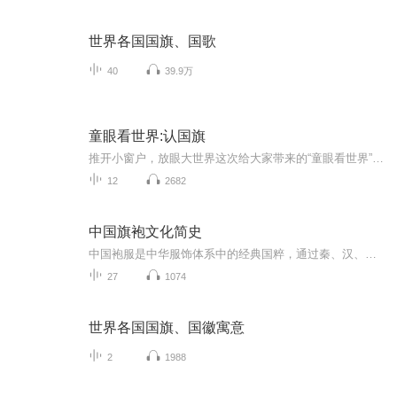
世界各国国旗、国歌
40
39.9万
童眼看世界:认国旗
推开小窗户，放眼大世界这次给大家带来的“童眼看世界”是认国旗系列，和我走进国旗世界，一起探索国旗世界吧！更新时间:每周一次，那一次更新两集适合年龄:4~12岁
12
2682
中国旗袍文化简史
中国袍服是中华服饰体系中的经典国粹，通过秦、汉、唐、宋、元、明、清的各个朝代的演变与融合，最终在民国初期旗袍脱颖而出，20世纪20年代女性袍服被正式命名“旗袍”。旗袍通过千锤百炼,设计规范严紧，成为女性人体结构的标基(模板),穿着舒适合体,四季皆...
27
1074
世界各国国旗、国徽寓意
2
1988