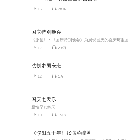
16
2894
国庆特别晚会
《原创》：《国庆特别晚会》为展现国庆的喜庆与祖国的深情我将以具体的场景切入从清晨升旗的庄严到街头巷尾的欢庆到历史与当下的交融，用优美的笔触传递对祖国的热爱与自豪！用诗歌和情感美文形式，歌颂祖国的繁荣富强，祝人民幸福安康！
12
2.9万
法制史国庆班
12
1万
国庆七天乐
魔性早功练习
10
1518
《濮阳五千年》张满飚编著