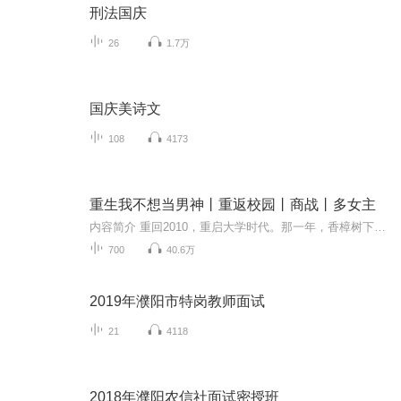
刑法国庆
26
1.7万
国庆美诗文
108
4173
重生我不想当男神丨重返校园丨商战丨多女主
内容简介 重回2010，重启大学时代。那一年，香樟树下，少女折了一只写满情诗的千纸鹤。那一年，润心湖前，有蝉鸣蛙语，有月夜盛夏，有人间第三种绝色。那一年，西江洪城杀出一头猛虎，震惊世界！
700
40.6万
2019年濮阳市特岗教师面试
21
4118
2018年濮阳农信社面试密授班