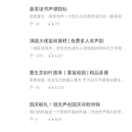
最美读书声濮阳站
悠悠夏日，琅琅书声！大型少儿经典赏读活动《最美读书声》城市赏读会火热进行中。 7月7日濮阳赏读会圆满结束，20强小选手脱颖而出并录制了精彩的朗读片段。
20
7万
满级大佬返校屠榜 | 免费多人有声剧
一场坠崖意外，把失意的成年人胡强抛回90年代大学期间。带着先知记忆，他本想轻松抄答案、抢风口、护家人，却很快发现：• 校园里，一张满分试卷就能引来暗流；• 家庭中，任何一次提前“救场”都可能把亲人推向更深的漩涡；• 商海里，他熟知的每一个暴富...
1273
5.2万
重生弃妇叶惠筝丨重返校园 | 精品多播
青春校园 你没见过的素人重生 平凡但不平庸谁说重生就要大富大贵？如果是你重回到高中时代，你还会选择毕业就与富二代结婚吗？免费专辑 每天2集更新 →点击右上角订阅收听欢迎点赞评论！您的支持就是演播人最大的动力！重生 校园 励志
42
51.9万
国庆献礼！领先声创国庆诗歌特辑
我们的民族是一个坚韧不拔的民族，历史给予我们的苦难都变成了闪着金光的勋章！我们的国家是一个龙腾虎跃的国家，那条巨龙正以不可阻挡之势崛起于神奇的东方！------------------------------------------------值此祖国70周年华诞之际，领先声创以诗歌向祖国献礼！用我们的声音、用我们的热血、用我们的灵魂诵读经典爱国篇章，歌颂我们的祖国！永远繁荣富强！
8
6076