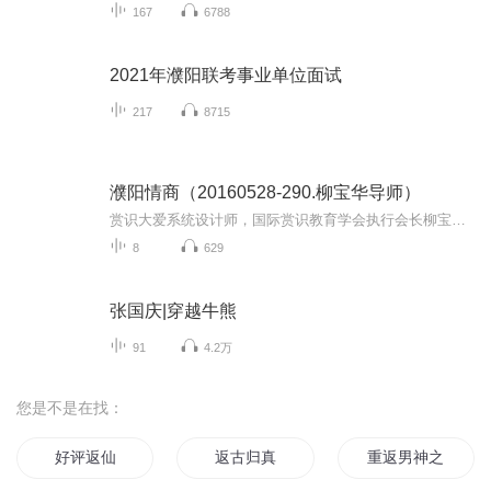
167
6788
2021年濮阳联考事业单位面试
217
8715
濮阳情商（20160528-290.柳宝华导师）
赏识大爱系统设计师，国际赏识教育学会执行会长柳宝华老师，高级心理教练，灵性情商系统首倡者，多年来潜心致力于情商教育研究，融合儒释道的教育思想，结合西方教育思想，对于赏识教育有透彻的理解和践行，坚定支持“赏识教育走进千家万户” 主讲课程赏...
8
629
张国庆|穿越牛熊
91
4.2万
您是不是在找：
好评返仙
返古归真
重返男神之路