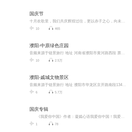
国庆节
十月欢歌里，我们共庆辉煌过往，更以赤子之心，向未来书写滚烫的誓言——这盛世，值得我们以热爱相拥。
10
465
濮阳-中原绿色庄园
音频来源于链景旅行 地址 河南省濮阳市黄河路西段 票价描述 暂无 开放时间 全天 乘车信息 暂无
10
2.5万
濮阳-戚城文物景区
音频来源于链景旅行 地址 濮阳市华龙区京开路南段134号(泽世源大酒店附近) 票价描述 免费开放 开放时间 8:00-18:30 乘车信息 市内乘公交6路、11路、17路到戚城公园站下即可。
6
5.7万
国庆专辑
《我爱你中国》作者：凝嫣心语我爱你中国！我爱你春天蓬勃的秧苗；我爱你秋日金黄的硕果。我爱你中国！我爱你青松气质，我爱你红梅品格！我爱你家乡的甜蔗好像乳汁滋润着我的心窝。我爱你中国，我要把最美的歌儿献给你，我的母亲我的祖国。我爱你中国，我爱...
1
78