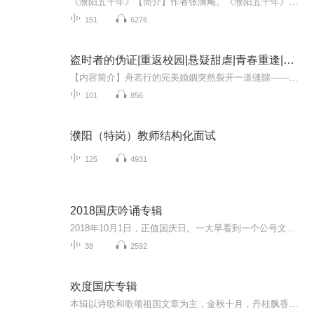
《濮阳五千年》【简介】作者张满飚。《濮阳五千年》以历史人物、历史事件为线索，按照时间顺序将濮阳历史分成一百多个历史故事娓娓写来，每个故事都是时光的馈赠。如同一幅绵亘五千年的濮阳历史画卷，繁简有度，浓淡相宜，是一部有濮阳通史意义的巨著。作...
151
6276
盗时者的伪证|重返校园|悬疑甜虐|青春重逢|暗恋
【内容简介】舟若行的完美婚姻突然裂开一道缝隙——她从时空中跌回高三，撞见针锋相对的毒舌同学竟然将她的名字写在心愿贴上。25岁的南天远突然撕裂空间再次回到少年的躯壳里，只为让复仇与初恋永不交汇。那一刻舟若行才惊觉，所谓天赐良缘，是南天远跨过2...
101
856
濮阳（特岗）教师结构化面试
125
4931
2018国庆吟诵专辑
2018年10月1日，正值国庆日。一大早看到一个公号文章，正是文天祥的《己卯十月一日至燕越五日罹狴犴有感而赋》。当然，彼十一非当今的十一。不过数字的巧合还是让人感触，今天拿来读一读，体味一番历史英杰的民族情怀，恰也当时。 根据诗题来看，这组诗是写于十月一日至十月五日之间，是文天祥被俘之后所作，这些诗作不仅有凛凛正气，更也能看的到他百端交集的复杂情感。另一首于右任先生的《望大陆》，微信公号有称《望乡》，一句“山之上国之殇”荡气回肠，一并兴起拿来读了一读。仓促间多有瑕疵...
38
2592
欢度国庆专辑
本辑以诗歌和歌颂祖国文章为主，金秋十月，丹桂飘香，在这个充满丰收喜悦的季节里，我们满怀激动和自豪，迎来了中华人民共和国76周年华诞。这不仅是一个庄重的纪念日，更是全体中华儿女共同欢庆的盛大的节日，承载着深厚的民族情感和历史意义.