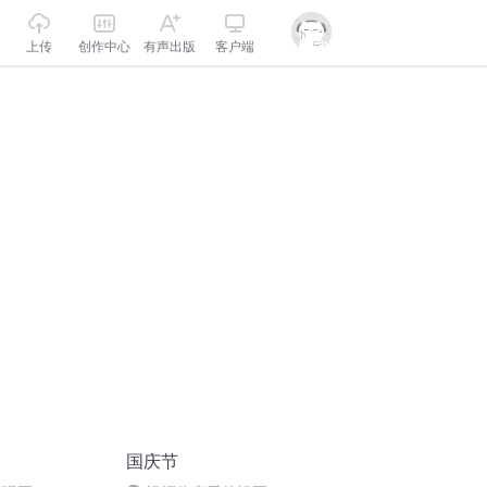
上传
创作中心
有声出版
客户端
国庆节