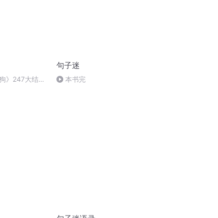
句子迷
狗》247大结局
本书完