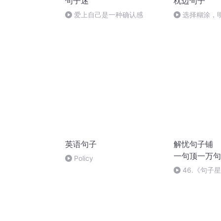
句子迷
枕边句子
爱上自己是一种确认感
选择糊涂，
英语句子
解忧句子铺 
一句顶一万句
Policy
46.《句子
句》