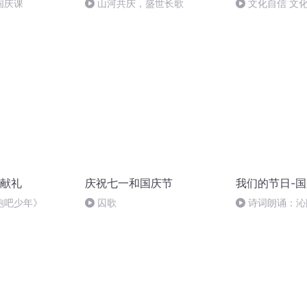
国庆课
山河共庆，盛世长歌
文化自信 文
献礼
庆祝七一和国庆节
我们的节日-
跑吧少年》
囚歌
诗词朗诵：沁
读者：张继军