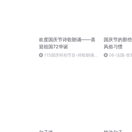
欢度国庆节诗歌朗诵——喜
国庆节的那些
迎祖国72华诞
风俗习惯
115国庆特别节目-诗歌朗诵-
06-法国-
中国梦
国庆节的那些