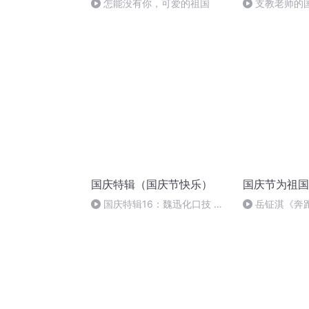
怎能没有你，可爱的祖国
支教老师的
国庆特辑（国庆节快乐）
国庆节为祖国
国庆特辑16：魏迅化口技 二
岳钲淇《奔
胡 东方红+一般唱法和原生态