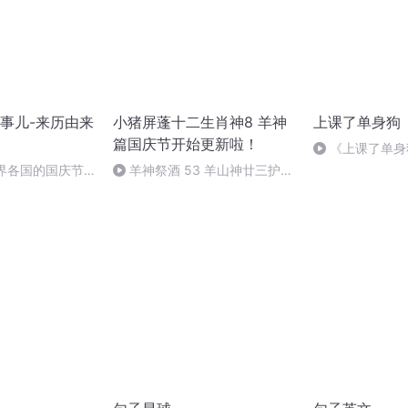
事儿-来历由来
小猪屏蓬十二生肖神8 羊神
上课了单身狗
篇国庆节开始更新啦！
《上课了单身
（完）
世界各国的国庆节-
羊神祭酒 53 羊山神廿三护祭
事儿
坛 敬天地白泽做祭酒（4）