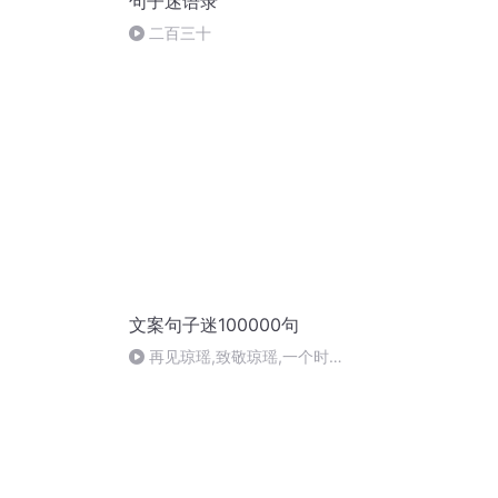
句子迷语录
二百三十
文案句子迷100000句
再见琼瑶,致敬琼瑶,一个时代
结束了