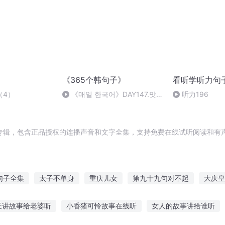
《365个韩句子》
看听学听力句
（4）
《매일 한국어》DAY147.맛
听力196
이 어떠니? 味道怎么样？
专辑，包含正品授权的连播声音和文字全集，支持免费在线试听阅读和有声
句子全集
太子不单身
重庆儿女
第九十九句对不起
大庆皇
孤单不是因为单身而是因为内心
一人有庆
单身生活
游戏
天讲故事给老婆听
小香猪可怜故事在线听
女人的故事讲给谁听
狗冲冲冲