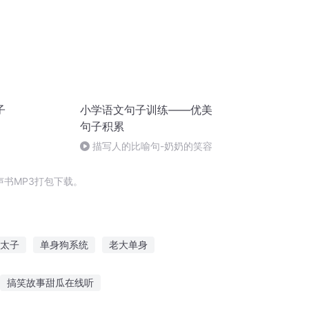
子
小学语文句子训练——优美
句子积累
描写人的比喻句-奶奶的笑容
书MP3打包下载。
太子
单身狗系统
老大单身
人生之我是单身狗
单身狗之神
庆云传奇
搞笑故事甜瓜在线听