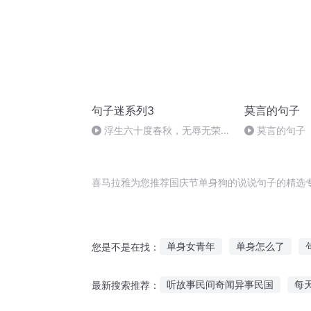
句子迷系列3
莫言的句子
浮生六十度春秋，无辱无荣尽
莫言的句子
自由 （完结）
喜马拉雅为您推荐国庆节单身狗的说说句子的精选
单身女青年
单身怎么了
您是不是在找：
你还单身吗
穿越之大庆帝国
听故事民间奇闻异事民国
每
最新搜索推荐：
单身战争
单身新娘
单身