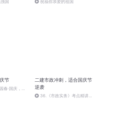
化强国
祝福你亲爱的祖国
国庆节
二建市政冲刺，适合国庆节
逆袭
园春·国庆，朗
36.《市政实务》考点精讲第
36节课_2020926212025