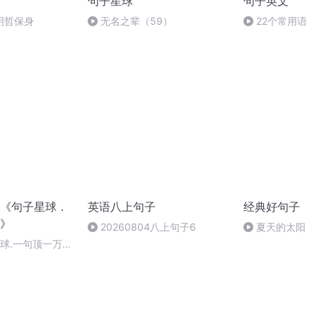
句子星球
句子英文
明哲保身
无名之辈（59）
22个常用语
《句子星球．
英语八上句子
经典好句子
》
20260804八上句子6
夏天的太阳
星球.一句顶一万