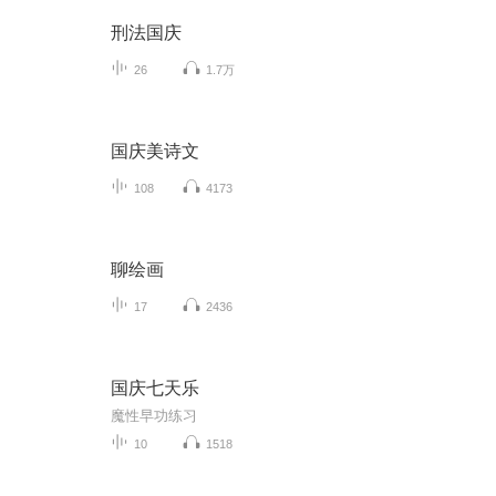
刑法国庆
26
1.7万
国庆美诗文
108
4173
聊绘画
17
2436
国庆七天乐
魔性早功练习
10
1518