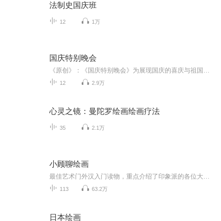
法制史国庆班
12
1万
国庆特别晚会
《原创》：《国庆特别晚会》为展现国庆的喜庆与祖国的深情我将以具体的场景切入从清晨升旗的庄严到街头巷尾的欢庆到历史与当下的交融，用优美的笔触传递对祖国的热爱与自豪！用诗歌和情感美文形式，歌颂祖国的繁荣富强，祝人民幸福安康！
12
2.9万
心灵之镜：曼陀罗绘画绘画疗法
35
2.1万
小顾聊绘画
最佳艺术门外汉入门读物，重点介绍了印象派的各位大师and师太，只是由于不方便上图，喜欢的朋友还是得手勤快点儿，买本原书看看。本书共有二卷，共分为16节，从顺序上，为了方便承前启后，做了一些调整，为了特别突出两位艺术家，疯子梵高和女师太莫里索，他们两位的配乐选的特别一些。 这里再做一个小小的广告，如果对绘画比较感兴趣的朋友，可以搜索订阅我的同学“北望书斋”吴老师的原创作品《晨曦中的露珠.吴说美术史》，吴老师声音优美，美术见地深厚专业，可以更为系统地了解美术史。
113
63.2万
日本绘画