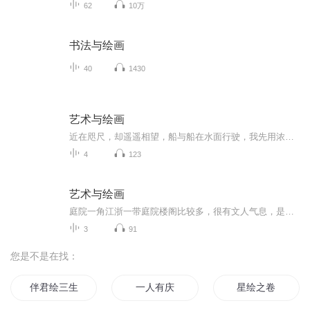
62
10万
书法与绘画
40
1430
艺术与绘画
近在咫尺，却遥遥相望，船与船在水面行驶，我先用浓墨画出几笔粗线条，把个山山水水交代一下，再画棵树破坏一下从左至右的构图形式，而右边的树丛像似打了个结，不让从左到右这股气飘出去，收住，让画面比较有集中感。
4
123
艺术与绘画
庭院一角江浙一带庭院楼阁比较多，很有文人气息，是一种浓缩的自然景色。这个我分两段来画，需要展出的时候，再把它们装裱在一起。先是画左边的，假山及庭院的内墙，我用的是深色洗笔水，稍后用淡色洗笔水，等画面干了后，再用浓墨强调一下，上色我强调一...
3
91
您是不是在找：
伴君绘三生
一人有庆
星绘之卷