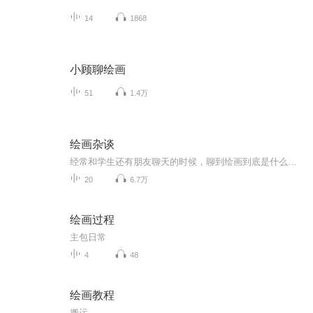
14
1868
小顾聊绘画
51
1.4万
绘画杂谈
经常和学生还有朋友聊天的时候，聊到绘画到底是什么？包含什么内容？ 绘画的历史进程？ 我们研究绘画以后要干什么？ 绘画的目的是什么？所以借现在的网络平台聊一聊绘画的历史，发展，绘画的技法。我们知道史前就有洞穴壁画，之后产生了宗教绘画，到欧洲为王权服务的古典绘画，到后来受弗洛伊德的影响产生了现代表现主义绘画，一直到近现代的后现代主义绘画。随着社会科学的发展，绘画的技法，思想也在不断的进步，我们把这些进行了一部分语音的总结，从讲座和讲课的形式节选的语音片断，所以在内容上还没有规纳和...
20
6.7万
绘画过程
主包日常
4
48
绘画教程
搬运