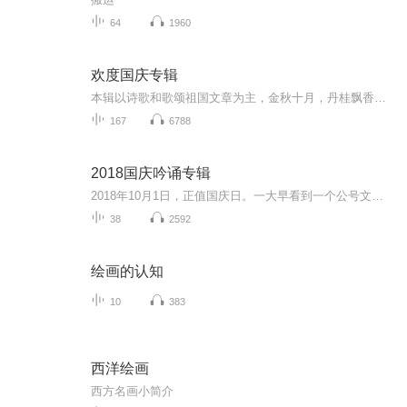
64
1960
欢度国庆专辑
本辑以诗歌和歌颂祖国文章为主，金秋十月，丹桂飘香，在这个充满丰收喜悦的季节里，我们满怀激动和自豪，迎来了中华人民共和国76周年华诞。这不仅是一个庄重的纪念日，更是全体中华儿女共同欢庆的盛大的节日，承载着深厚的民族情感和历史意义.
167
6788
2018国庆吟诵专辑
2018年10月1日，正值国庆日。一大早看到一个公号文章，正是文天祥的《己卯十月一日至燕越五日罹狴犴有感而赋》。当然，彼十一非当今的十一。不过数字的巧合还是让人感触，今天拿来读一读，体味一番历史英杰的民族情怀，恰也当时。 根据诗题来看，这组诗是写于十月一日至十月五日之间，是文天祥被俘之后所作，这些诗作不仅有凛凛正气，更也能看的到他百端交集的复杂情感。另一首于右任先生的《望大陆》，微信公号有称《望乡》，一句“山之上国之殇”荡气回肠，一并兴起拿来读了一读。仓促间多有瑕疵...
38
2592
绘画的认知
10
383
西洋绘画
西方名画小简介