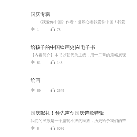
国庆专辑
《我爱你中国》作者：凝嫣心语我爱你中国！我爱你春天蓬勃的秧苗；我爱你秋日金黄的硕果。我爱你中国！我爱你青松气质，我爱你红梅品格！我爱你家乡的甜蔗好像乳汁滋润着我的心窝。我爱你中国，我要把最美的歌儿献给你，我的母亲我的祖国。我爱你中国，我爱...
1
78
给孩子的中国绘画史|AI电子书
【内容简介】本书以朝代为主线，用十二章的篇幅展现了从史前到近代中国绘画领域的各个流派、著名画家、重要作品，图文并茂地勾勒出一卷中国绘画发展简史。本书将绘画知识和绘画作品以言简意赅、生动形象的语言介绍给小读者，既能使他们增长知识，又能提升...
51
143
绘画
89
2845
国庆献礼！领先声创国庆诗歌特辑
我们的民族是一个坚韧不拔的民族，历史给予我们的苦难都变成了闪着金光的勋章！我们的国家是一个龙腾虎跃的国家，那条巨龙正以不可阻挡之势崛起于神奇的东方！------------------------------------------------值此祖国70周年华诞之际，领先声创以诗歌向祖国献礼！用我们的声音、用我们的热血、用我们的灵魂诵读经典爱国篇章，歌颂我们的祖国！永远繁荣富强！
8
6076