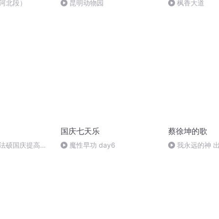
-河北段）
昆明动物园
枫香大道
国庆七天乐
蔡徐坤的歌
成法硕国庆提高班
魔性早功 day6
我永远的神 
2)