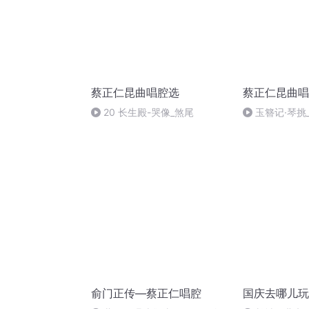
蔡正仁昆曲唱腔选
蔡正仁昆曲唱
20 长生殿-哭像_煞尾
玉簪记·琴挑
俞门正传—蔡正仁唱腔
国庆去哪儿玩