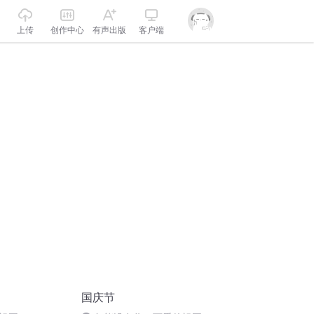
上传
创作中心
有声出版
客户端
国庆节