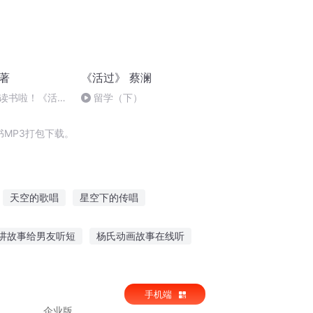
著
《活过》 蔡澜
读书啦！《活
留学（下）
MP3打包下载。
天空的歌唱
星空下的传唱
为你而唱
会唱歌的影子
重生之主唱
讲故事给男友听短
杨氏动画故事在线听
合听什么故事好听
神奇项链故事在线听
手机端
企业版