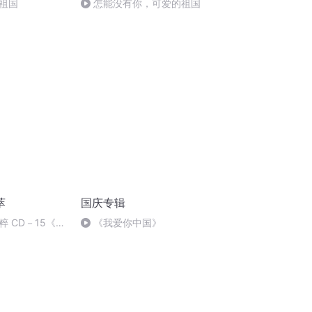
祖国
怎能没有你，可爱的祖国
萃
国庆专辑
 CD－15《玉
《我爱你中国》
]