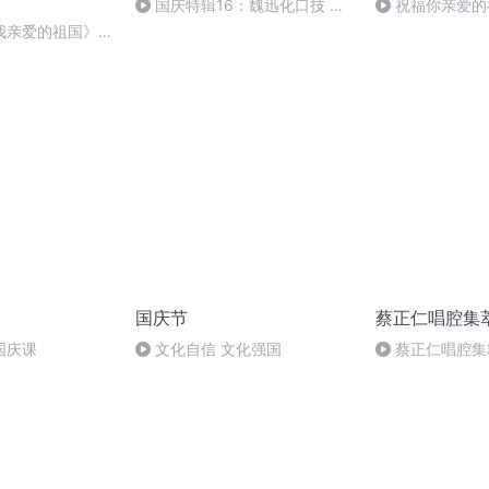
国庆特辑16：魏迅化口技 二
祝福你亲爱的
胡 东方红+一般唱法和原生态
我亲爱的祖国》温
国庆节
蔡正仁唱腔集
国庆课
文化自信 文化强国
蔡正仁唱腔集粹
簪记·琴挑》[前腔