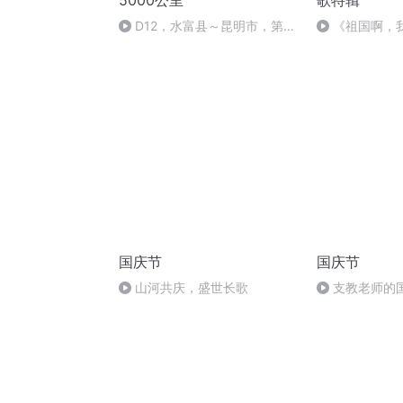
5000公里
歌特辑
D12，水富县～昆明市，第一
《祖国啊，
次长途高速，舒服
婉
国庆节
国庆节
山河共庆，盛世长歌
支教老师的