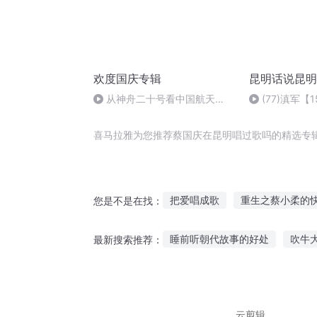
欢度国庆专辑
昆明话说昆明
从神舟二十号看中国航天
(77)滇军
的“隐形实力”
崇阳遇强敌
喜马拉雅为您推荐蔡国庆在昆明唱过歌吗的精选专
把爱唱成歌
重生之蔡小柔的
您是不是在找：
大庆皇太子
谁把爱情唱成歌
睡前听朝代故事的好处
吹牛
最新搜索推荐：
华语说唱传奇
穿越之大庆帝
玻璃剧情故事在线听
小黑填
听僵尸故事100篇
古装帅哥
云剪辑