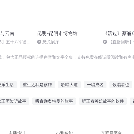
与云南
昆明-昆明市博物馆
《活过》蔡澜/
【15】五十八军首战
恐龙展厅
【直播回听】
过》蔡澜之九
辑，包含正品授权的连播声音和文字全集，支持免费在线试听阅读和有声书
快乐生活
重生之我是蔡锷
歌唱大道
一唱成名
歌唱者也
听爱在唱歌
会唱歌的修罗
昆西少女
一人有庆
星语之
大王历险听故事
听泰迦奥特曼的故事
听王者英雄故事的软件
国
重庆儿女
词故事在线听
新年适合听的皮影故事
女孩听的小故事
走路适
故事在线听
听父与子的故事
主播培训
小雅智能
车联网平台