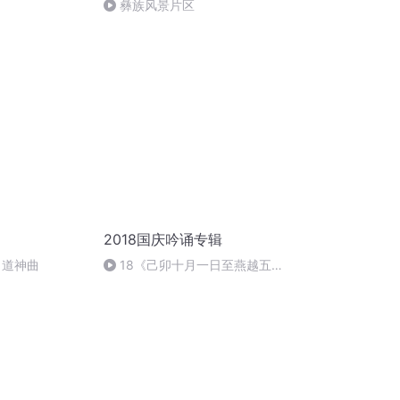
彝族风景片区
2018国庆吟诵专辑
出道神曲
18《己卯十月一日至燕越五
日罹狴犴有感而赋》组律18首
文天祥 自由吟诵