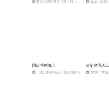
蔡正仁唱腔集粹 CD－12《玉
长城（北京
簪记·琴挑》[懒画眉]
国庆特别晚会
法制史国庆班
《国庆特别晚会》晚会结尾语
2020年华
法制史马志冰 (1