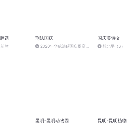
腔选
刑法国庆
国庆美诗文
_前腔
2020年华成法硕国庆提高班
想北平（6）
刑法陈 (26)
昆明-昆明动物园
昆明-昆明植