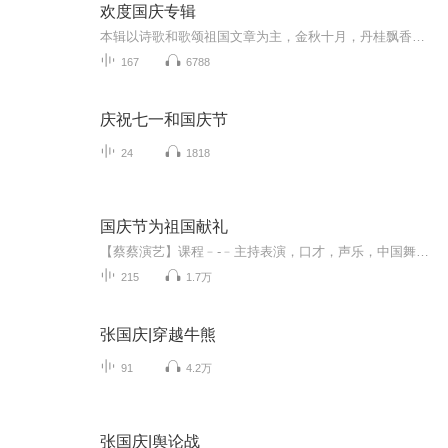
欢度国庆专辑
本辑以诗歌和歌颂祖国文章为主，金秋十月，丹桂飘香，在这个充满丰收喜悦的季节里，我们满怀激动和自豪，迎来了中华人民共和国76周年华诞。这不仅是一个庄重的纪念日，更是全体中华儿女共同欢庆的盛大的节日，承载着深厚的民族情感和历史意义.
167
6788
庆祝七一和国庆节
24
1818
国庆节为祖国献礼
【蔡蔡演艺】课程﹣-﹣主持表演，口才，声乐，中国舞，民族舞。独特的小舞台，专业的录音棚，每一位同学都能成为优秀的小明星。独特的教学模式，轻松上课，快乐学习！知名主持人，舞蹈家，高级教师任职授课！江南总校：河沟街42号三楼 18545856430江北分校...
215
1.7万
张国庆|穿越牛熊
91
4.2万
张国庆|舆论战