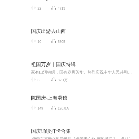
22
4713
国庆出游去山西
10
5805
祖国万岁｜国庆特辑
家有山河锦绣，国有岁月芳华。热烈庆祝中华人民共和国成立73周年！
6
82.1万
陈国庆-上海滑稽
149
126.8万
国庆诵读打卡合集
扫码添加声悦童星老师【造梦者文化-声悦童星】，备注“诵读打卡”报名，已添加好友的，直接发送“诵读打卡”报名，报名成功后进入社群。