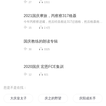
27
1311
2021国庆摩旅，丙察察317格聂
今年丙察察进藏，然后经昌都走317过德格，然后格聂南线，最后沙溪古镇收尾。
15
2.4万
国庆教练的朗读专辑
30
3325
2020国庆 宏恩FCE集训
12
921
您是不是在找：
大庆皇太子
庆之的野望
庆阳成长手札