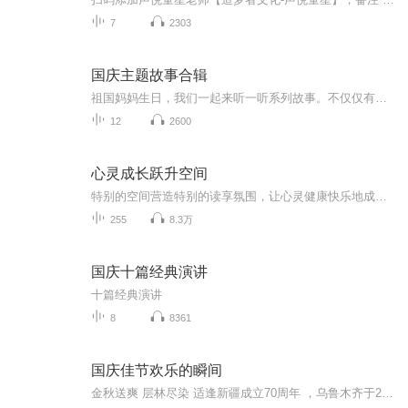
7
2303
国庆主题故事合辑
祖国妈妈生日，我们一起来听一听系列故事。不仅仅有《我的祖国》，还有红军故事，也有关于战争的故事，让大家体会到和平年代的不易。
12
2600
心灵成长跃升空间
特别的空间营造特别的读享氛围，让心灵健康快乐地成长，心中充满阳光、充满爱。如果爱是画卷，快乐就是画笔，美丽的图案将一一展现。一起拿起画笔，勾画心中的美好，让我们的爱如音符般跳跃，如空气般自然而然。
255
8.3万
国庆十篇经典演讲
十篇经典演讲
8
8361
国庆佳节欢乐的瞬间
金秋送爽 层林尽染 适逢新疆成立70周年 ，乌鲁木齐于2025年9月23日迎来党中央和习大大带领的慰问团。新疆各族群众欢欣鼓舞，热烈欢迎。