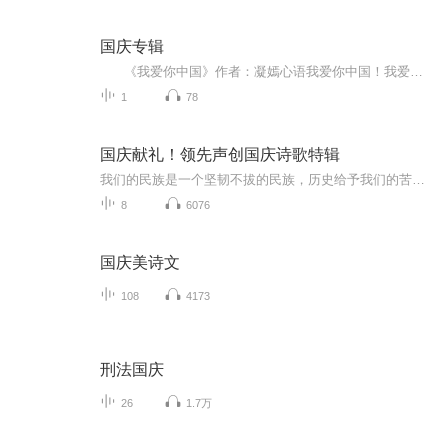
国庆专辑
《我爱你中国》作者：凝嫣心语我爱你中国！我爱你春天蓬勃的秧苗；我爱你秋日金黄的硕果。我爱你中国！我爱你青松气质，我爱你红梅品格！我爱你家乡的甜蔗好像乳汁滋润着我的心窝。我爱你中国，我要把最美的歌儿献给你，我的母亲我的祖国。我爱你中国，我爱...
1
78
国庆献礼！领先声创国庆诗歌特辑
我们的民族是一个坚韧不拔的民族，历史给予我们的苦难都变成了闪着金光的勋章！我们的国家是一个龙腾虎跃的国家，那条巨龙正以不可阻挡之势崛起于神奇的东方！------------------------------------------------值此祖国70周年华诞之际，领先声创以诗歌向祖国献礼！用我们的声音、用我们的热血、用我们的灵魂诵读经典爱国篇章，歌颂我们的祖国！永远繁荣富强！
8
6076
国庆美诗文
108
4173
刑法国庆
26
1.7万