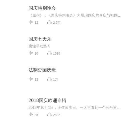
国庆特别晚会
《原创》：《国庆特别晚会》为展现国庆的喜庆与祖国的深情我将以具体的场景切入从清晨升旗的庄严到街头巷尾的欢庆到历史与当下的交融，用优美的笔触传递对祖国的热爱与自豪！用诗歌和情感美文形式，歌颂祖国的繁荣富强，祝人民幸福安康！
12
2.9万
国庆七天乐
魔性早功练习
10
1518
法制史国庆班
12
1万
2018国庆吟诵专辑
2018年10月1日，正值国庆日。一大早看到一个公号文章，正是文天祥的《己卯十月一日至燕越五日罹狴犴有感而赋》。当然，彼十一非当今的十一。不过数字的巧合还是让人感触，今天拿来读一读，体味一番历史英杰的民族情怀，恰也当时。 根据诗题来看，这组诗是写于十月一日至十月五日之间，是文天祥被俘之后所作，这些诗作不仅有凛凛正气，更也能看的到他百端交集的复杂情感。另一首于右任先生的《望大陆》，微信公号有称《望乡》，一句“山之上国之殇”荡气回肠，一并兴起拿来读了一读。仓促间多有瑕疵...
38
2592