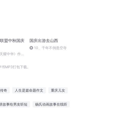
诵联盟中秋国庆
国庆出游去山西
10、千年不倒悬空寺
天耀中华》作
书MP3打包下载。
传奇
人生是篇命题作文
重庆儿女
异界之无题
嘉庆皇帝
讲故事给男友听短
杨氏动画故事在线听