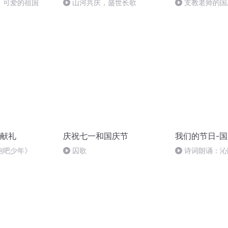
，可爱的祖国
山河共庆，盛世长歌
支教老师的国
献礼
庆祝七一和国庆节
我们的节日-
跑吧少年》
囚歌
诗词朗诵：沁
读者：张继军