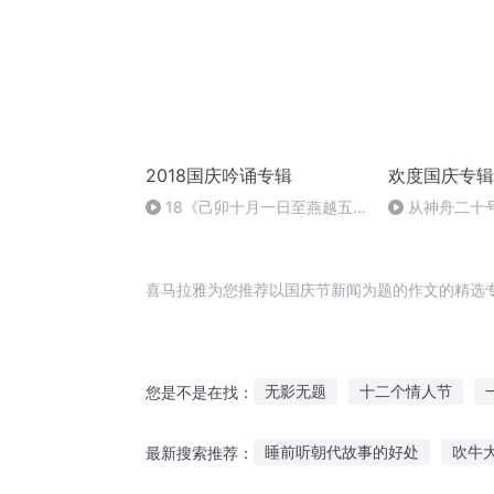
2018国庆吟诵专辑
欢度国庆专辑
18《己卯十月一日至燕越五
从神舟二十
日罹狴犴有感而赋》组律18首
的“隐形实力”
文天祥 自由吟诵
喜马拉雅为您推荐以国庆节新闻为题的作文的精选
无影无题
十二个情人节
您是不是在找：
小题大作
快斗与青子的情人
睡前听朝代故事的好处
吹牛
最新搜索推荐：
最后一个情人节
大庆皇太子