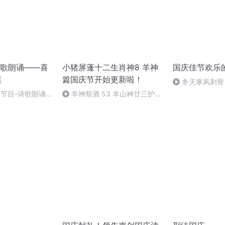
歌朗诵——喜
小猪屏蓬十二生肖神8 羊神
国庆佳节欢乐
诞
篇国庆节开始更新啦！
冬天寒风刺骨
暖的春天
别节目-诗歌朗诵-
羊神祭酒 53 羊山神廿三护祭
坛 敬天地白泽做祭酒（4）