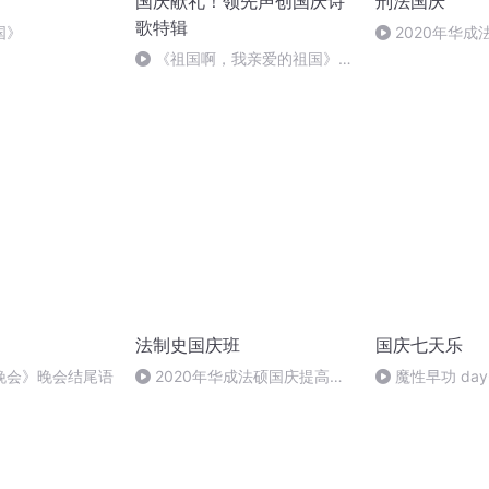
国庆献礼！领先声创国庆诗
刑法国庆
歌特辑
国》
2020年华
刑法陈 (26)
《祖国啊，我亲爱的祖国》温
婉
法制史国庆班
国庆七天乐
晚会》晚会结尾语
2020年华成法硕国庆提高班
魔性早功 day
法制史马志冰 (12)