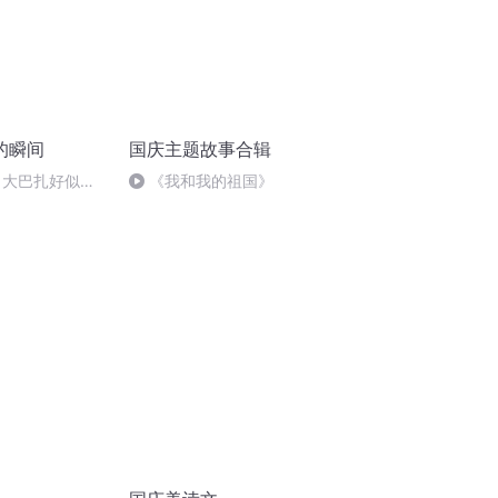
的瞬间
国庆主题故事合辑
 大巴扎好似温
《我和我的祖国》