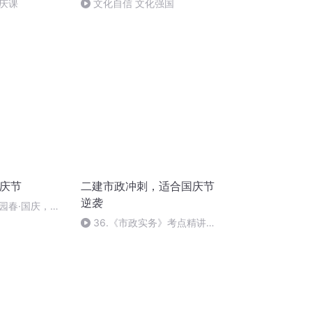
庆课
文化自信 文化强国
国庆节
二建市政冲刺，适合国庆节
逆袭
园春·国庆，朗
36.《市政实务》考点精讲第
36节课_2020926212025