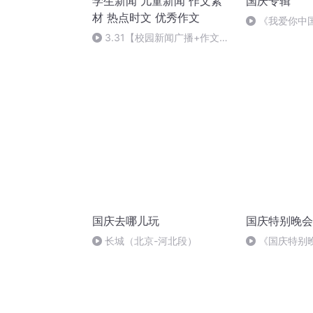
学生新闻 儿童新闻 作文素
国庆专辑
材 热点时文 优秀作文
《我爱你中
3.31【校园新闻广播+作文素
材】中考高考优秀作文满分作文
素材摘抄学生新金句
国庆去哪儿玩
国庆特别晚会
长城（北京-河北段）
《国庆特别