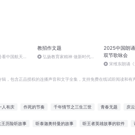
教招作文题
2025中国朗
双节歌咏会
号看中国航天
弘扬教育家精神 做新时代好
教师
宋维东朗诵《
者：碑林路人
专辑，包含正品授权的连播声音和文字全集，支持免费在线试听阅读和有声
一人有庆
作死的节奏
千年情节之三生三世
青春无题
庆云
节
穿越之大庆帝国
神明工作异闻录
青春不命题
无题好了
大王历险听故事
听泰迦奥特曼的故事
听王者英雄故事的软件
文不对题