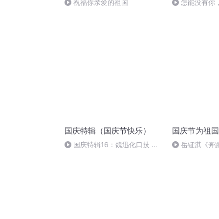
祝福你亲爱的祖国
怎能没有你
国庆特辑（国庆节快乐）
国庆节为祖国
国庆特辑16：魏迅化口技 二
岳钲淇《奔
胡 东方红+一般唱法和原生态