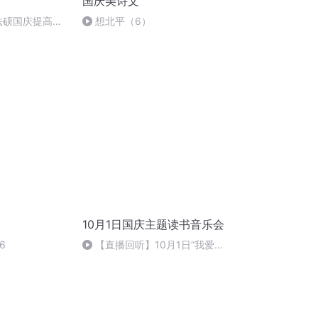
国庆美诗文
成法硕国庆提高班
想北平（6）
10月1日国庆主题读书音乐会
6
【直播回听】10月1日“我爱你
中国”主题读书音乐会