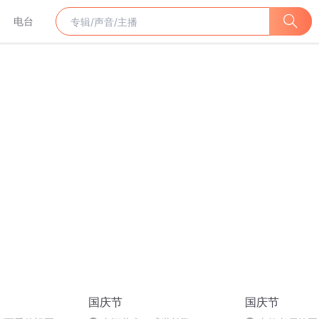
电台
国庆节
国庆节