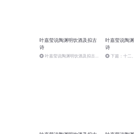
叶嘉莹说陶渊明饮酒及拟古
叶嘉莹说陶渊
诗
诗
叶嘉莹说陶渊明饮酒及拟古诗
下篇：十二
32_00_00-33_15_33