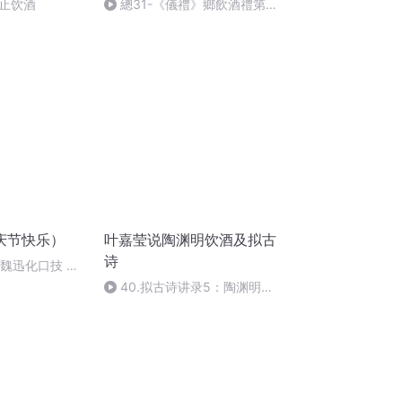
止饮酒
總31-《儀禮》鄉飲酒禮第
四-7
庆节快乐）
叶嘉莹说陶渊明饮酒及拟古
诗
：魏迅化口技 二
唱法和原生态
40.拟古诗讲录5：陶渊明的
拟古组诗之九-种桑长江边
（完）