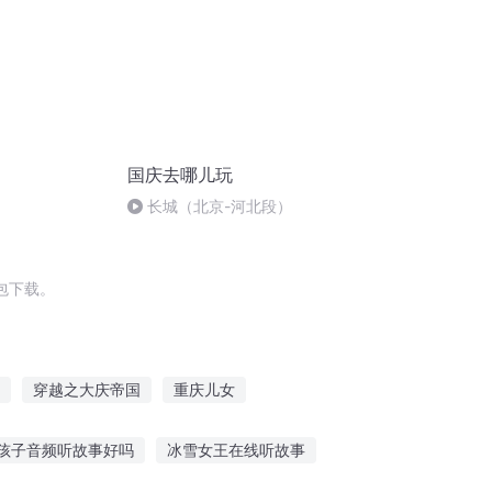
国庆去哪儿玩
长城（北京-河北段）
包下载。
穿越之大庆帝国
重庆儿女
恋
血饮长歌
饮血修罗
饮酒燃灯
孩子音频听故事好吗
冰雪女王在线听故事