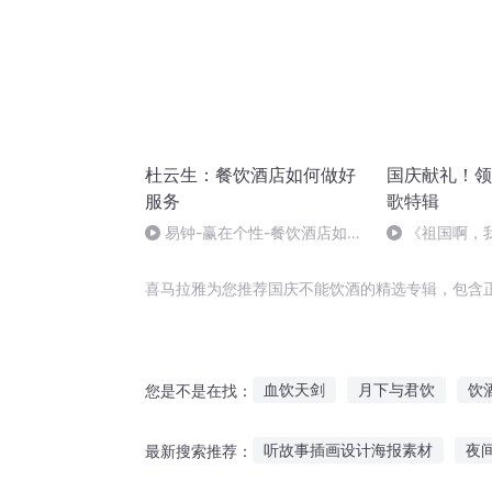
杜云生：餐饮酒店如何做好
国庆献礼！领
服务
歌特辑
易钟-赢在个性-餐饮酒店如何
《祖国啊，
做好个性化服务05
婉
喜马拉雅为您推荐国庆不能饮酒的精选专辑，包含
血饮天剑
月下与君饮
饮
您是不是在找：
风动把盏将酒饮
爱情如人饮
听故事插画设计海报素材
夜
最新搜索推荐：
饮酒修仙记
大庆皇太子