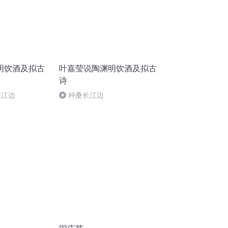
明饮酒及拟古
叶嘉莹说陶渊明饮酒及拟古
诗
长江边
种桑长江边