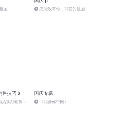
国庆节
祖国
怎能没有你，可爱的祖国
售技巧 a
国庆专辑
饮酒店实战销售技
《我爱你中国》