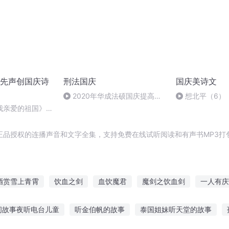
先声创国庆诗
刑法国庆
国庆美诗文
2020年华成法硕国庆提高班
想北平（6）
刑法陈 (26)
我亲爱的祖国》温
正品授权的连播声音和文字全集，支持免费在线试听阅读和有声书MP3打
酒赏雪上青霄
饮血之剑
血饮魔君
魔剑之饮血剑
一人有庆
水
醉饮江湖酒
常春一人饮酒醉
庆云传奇
饮水词之千年之
间故事夜听电台儿童
听金伯帆的故事
泰国姐妹听天堂的故事