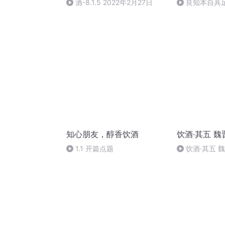
酒-8.1.5 2022年2月27日
良知本自具
知心朋友，醇香饮酒
饮酒·其五 
1.1 开篇点题
饮酒·其五 