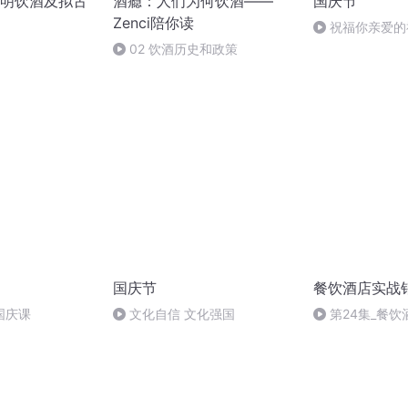
明饮酒及拟古
酒瘾：人们为何饮酒——
国庆节
Zenci陪你读
祝福你亲爱的
02 饮酒历史和政策
国庆节
餐饮酒店实战销
国庆课
文化自信 文化强国
第24集_餐
巧