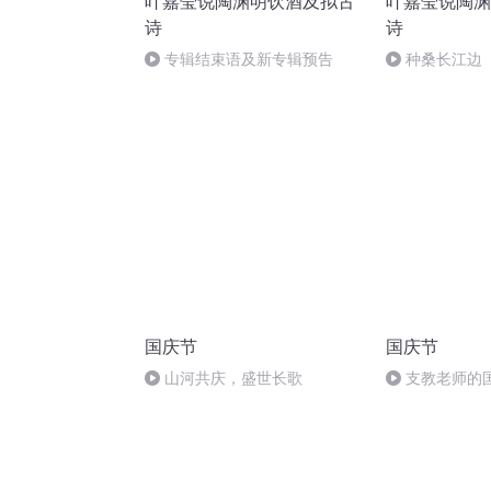
叶嘉莹说陶渊明饮酒及拟古
叶嘉莹说陶渊
诗
诗
专辑结束语及新专辑预告
种桑长江边
国庆节
国庆节
山河共庆，盛世长歌
支教老师的