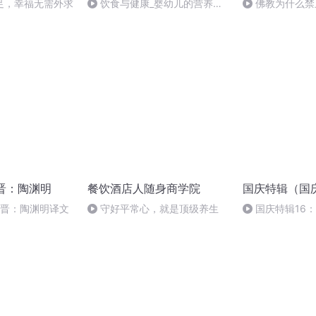
足，幸福无需外求
饮食与健康_婴幼儿的营养与
佛教为什么禁
科学喂养
魏晋：陶渊明
餐饮酒店人随身商学院
国庆特辑（国
魏晋：陶渊明译文
守好平常心，就是顶级养生
国庆特辑16
胡 东方红+一般