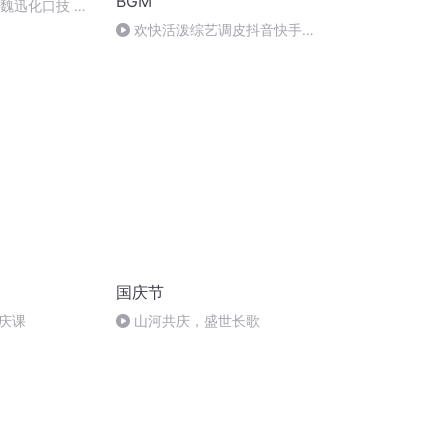
BGM
：魏迅化口技 二
唱法和原生态
欢快活泼综艺调皮抖音快手短
视频背景音乐
国庆节
庆课
山河共庆，盛世长歌