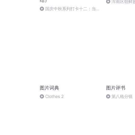
结）
浑南区朝鲜族
多永
国庆中秋系列打卡十二：当阳
桥
图片词典
图片评书
Clothes 2
第八格分镜