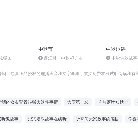
中秋节
中秋歌谣
化强国
西江月・中秋和子由
中秋偶戏故事
婷；曲/唱：赵静
专辑，包含正品授权的连播声音和文字全集，支持免费在线试听阅读和有声
于我的女友背景很强大这件事情
大庆第一恶
片片落叶知秋心
英雄联盟之背景
庆云传奇
庆余年之长歌行
万界最强背景
居听鬼故事
柒柒娱乐故事在线听
听奇闻大案故事的感悟
你喜
图腾碎片
背景救世主的养成
异能重生西门庆
故事读给女儿听
番茄畅听解说恐怖故事
娘娘睡前故事免费听