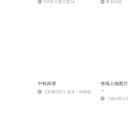
TEF听力图片题24
粤语问候
中秋闲谭
奇喵人物图片
～
【直播回听】速来！神曲都会
唱
《独归青云
的刀感……