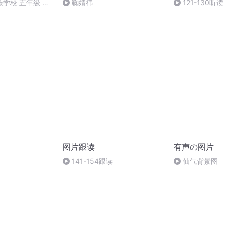
学校 五年级 孙
鞠婧祎
121-130听读
图片跟读
有声の图片
141-154跟读
仙气背景图