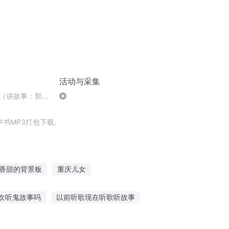
活动与采集
（讲故事：郭
）
书MP3打包下载。
香甜的背景板
重庆儿女
大庆皇太子
繁华秋下景
穿越之大庆帝国
欢听鬼故事吗
以前听歌现在听歌听故事
小黄花听小故事在线听
听儿童故事嫦娥奔月