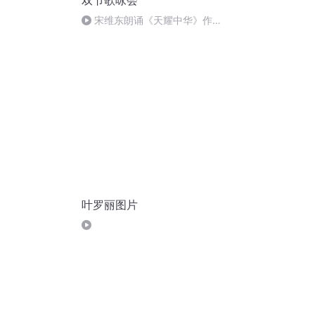
双节歌咏会
宋维东朗诵《天耀中华》作
者：碑林路人
叶罗丽图片