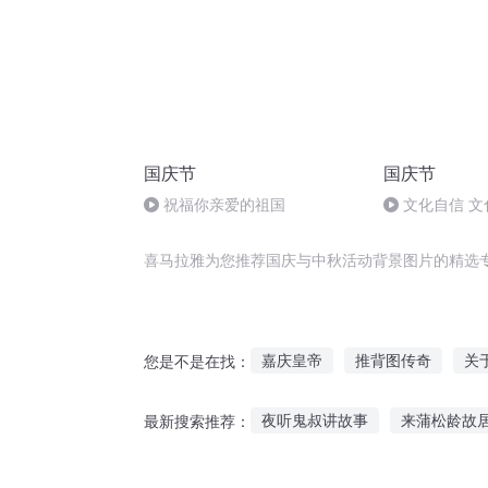
国庆节
国庆节
祝福你亲爱的祖国
文化自信 文
喜马拉雅为您推荐国庆与中秋活动背景图片的精选
嘉庆皇帝
推背图传奇
关
您是不是在找：
都市修仙之主角背景有点强
夜听鬼叔讲故事
来蒲松龄故
最新搜索推荐：
一人有庆
推背图的诅咒
民间故事小孩喜欢听
美美的