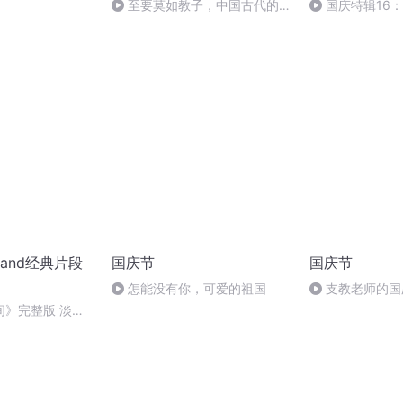
至要莫如教子，中国古代的家
国庆特辑16
规家训
胡 东方红+一般
and经典片段
国庆节
国庆节
怎能没有你，可爱的祖国
支教老师的国
间》完整版 淡淡