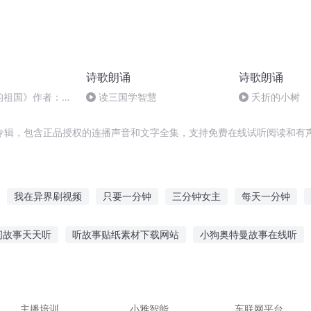
诗歌朗诵
诗歌朗诵
的祖国》作者：碑
读三国学智慧
夭折的小树
诵#生活感悟#抒
专辑，包含正品授权的连播声音和文字全集，支持免费在线试听阅读和有声
我在异界刷视频
只要一分钟
三分钟女主
每天一分钟
爱上你
九十分钟的青春
视频博主的自我修养
最后两分钟
间故事天天听
听故事贴纸素材下载网站
小狗奥特曼故事在线听
我看视频有奖励
美漫里的视频博主
实故事在线听
听故事贴纸素材视频下载
忍者听小故事在线观看
件怎么听小说的
恐龙时代故事免费听
孩子经常听鸡飞飞故事
主播培训
小雅智能
车联网平台