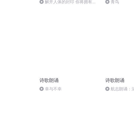
解开人体的封印 你将拥有神
青鸟
奇的人生
诗歌朗诵
诗歌朗诵
幸与不幸
航志朗诵：