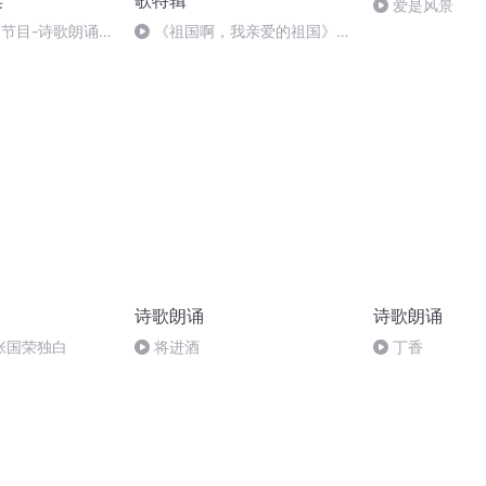
诞
歌特辑
爱是风景
别节目-诗歌朗诵-
《祖国啊，我亲爱的祖国》温
婉
诗歌朗诵
诗歌朗诵
张国荣独白
将进酒
丁香