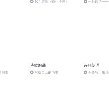
104 诗歌《前生今世》
一起读诗——
李白
诗歌朗诵
诗歌朗诵
清明雨
写给自己的情书
不要急于相见