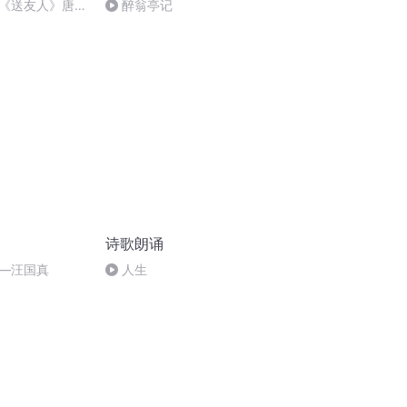
《送友人》唐
醉翁亭记
诗歌朗诵
—汪国真
人生