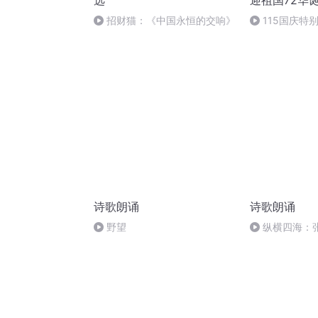
选
迎祖国72华
招财猫：《中国永恒的交响》
115国庆特
中国梦
诗歌朗诵
诗歌朗诵
野望
纵横四海：