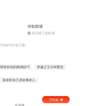
诗歌朗诵
在天晴了的时候
书MP3打包下载。
我有特别的朗诵技巧
穿越之五分钟爱恋
三分钟剑侠
三分钟英雄
重生之朗朗星空
喜欢听自己讲故事的人
听故事自主阅读教案大班
手机端
故事认真在听的成语
企业版