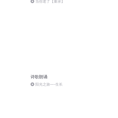
当你老了【重录】
诗歌朗诵
阳光之旅—-生长