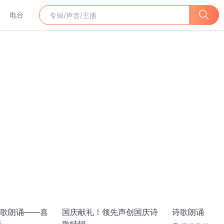
电台
歌朗诵——喜
国庆献礼！领先声创国庆诗
诗歌朗诵