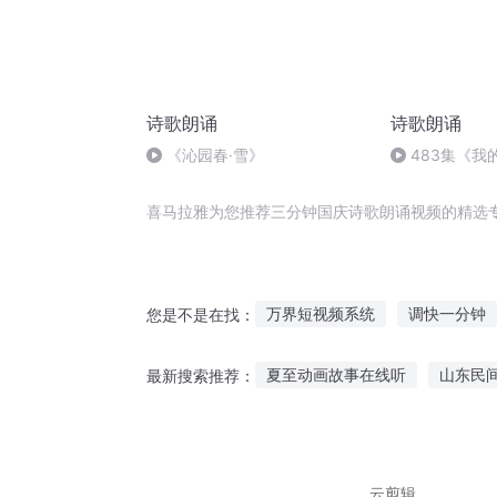
诗歌朗诵
诗歌朗诵
《沁园春·雪》
483集《我
林路人#诗歌朗
情
喜马拉雅为您推荐三分钟国庆诗歌朗诵视频的精选
万界短视频系统
调快一分钟
您是不是在找：
每天超神三分钟
在那一分钟
夏至动画故事在线听
山东民
最新搜索推荐：
神诵九歌
发个视频到异界
乌龟赛跑在线听故事
备胎现
聪明飞机故事在线听
故事软
云剪辑