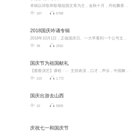
本辑以诗歌和歌颂祖国文章为主，金秋十月，丹桂飘香，在这个充满丰收喜悦的季节里，我们满怀激动和自豪，迎来了中华人民共和国76周年华诞。这不仅是一个庄重的纪念日，更是全体中华儿女共同欢庆的盛大的节日，承载着深厚的民族情感和历史意义.
167
6788
2018国庆吟诵专辑
2018年10月1日，正值国庆日。一大早看到一个公号文章，正是文天祥的《己卯十月一日至燕越五日罹狴犴有感而赋》。当然，彼十一非当今的十一。不过数字的巧合还是让人感触，今天拿来读一读，体味一番历史英杰的民族情怀，恰也当时。 根据诗题来看，这组诗是写于十月一日至十月五日之间，是文天祥被俘之后所作，这些诗作不仅有凛凛正气，更也能看的到他百端交集的复杂情感。另一首于右任先生的《望大陆》，微信公号有称《望乡》，一句“山之上国之殇”荡气回肠，一并兴起拿来读了一读。仓促间多有瑕疵...
38
2592
国庆节为祖国献礼
【蔡蔡演艺】课程﹣-﹣主持表演，口才，声乐，中国舞，民族舞。独特的小舞台，专业的录音棚，每一位同学都能成为优秀的小明星。独特的教学模式，轻松上课，快乐学习！知名主持人，舞蹈家，高级教师任职授课！江南总校：河沟街42号三楼 18545856430江北分校...
215
1.7万
国庆出游去山西
10
5805
庆祝七一和国庆节