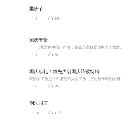
国庆节
3
543
国庆专辑
《我爱你中国》作者：凝嫣心语我爱你中国！我爱你春天蓬勃的秧苗；我爱你秋日金黄的硕果。我爱你中国！我爱你青松气质，我爱你红梅品格！我爱你家乡的甜蔗好像乳汁滋润着我的心窝。我爱你中国，我要把最美的歌儿献给你，我的母亲我的祖国。我爱你中国，我爱...
1
78
国庆献礼！领先声创国庆诗歌特辑
我们的民族是一个坚韧不拔的民族，历史给予我们的苦难都变成了闪着金光的勋章！我们的国家是一个龙腾虎跃的国家，那条巨龙正以不可阻挡之势崛起于神奇的东方！------------------------------------------------值此祖国70周年华诞之际，领先声创以诗歌向祖国献礼！用我们的声音、用我们的热血、用我们的灵魂诵读经典爱国篇章，歌颂我们的祖国！永远繁荣富强！
8
6076
刑法国庆
26
1.7万