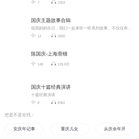
7
2303
国庆主题故事合辑
祖国妈妈生日，我们一起来听一听系列故事。不仅仅有《我的祖国》，还有红军故事，也有关于战争的故事，让大家体会到和平年代的不易。
12
2600
陈国庆-上海滑稽
149
126.8万
国庆十篇经典演讲
十篇经典演讲
8
8361
您是不是在找：
安庆年记事
重庆儿女
从庆余年开始打卡