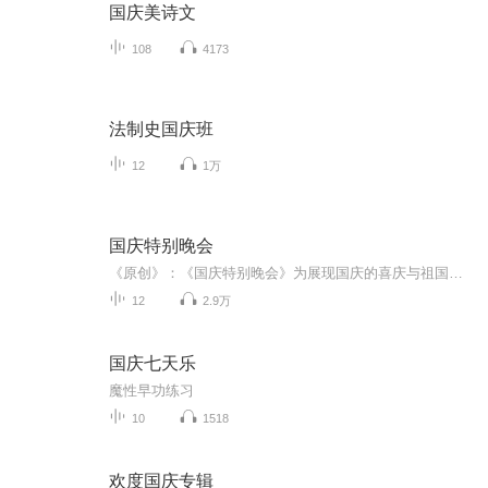
国庆美诗文
108
4173
法制史国庆班
12
1万
国庆特别晚会
《原创》：《国庆特别晚会》为展现国庆的喜庆与祖国的深情我将以具体的场景切入从清晨升旗的庄严到街头巷尾的欢庆到历史与当下的交融，用优美的笔触传递对祖国的热爱与自豪！用诗歌和情感美文形式，歌颂祖国的繁荣富强，祝人民幸福安康！
12
2.9万
国庆七天乐
魔性早功练习
10
1518
欢度国庆专辑