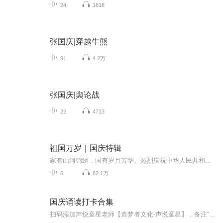
24
1818
张国庆|穿越牛熊
91
4.2万
张国庆|舆论战
22
4713
祖国万岁｜国庆特辑
家有山河锦绣，国有岁月芳华。热烈庆祝中华人民共和国成立73周年！
6
82.1万
国庆诵读打卡合集
扫码添加声悦童星老师【造梦者文化-声悦童星】，备注“诵读打卡”报名，已添加好友的，直接发送“诵读打卡”报名，报名成功后进入社群。