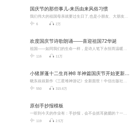
国庆节的那些事儿-来历由来风俗习惯
我们伟大的祖国母亲就要过生日了,也是小朋友、大朋友们最喜欢的“国庆小长假”或说“黄金周”还有说”国庆7天乐”的，说法真是不一而足。那么“国庆节”是怎么来的？自古以来国庆节怎么庆贺？新中国国庆节的来历，以及新中国国庆节的庆贺方式又有哪些呢？ ...
6
2万
欢度国庆节诗歌朗诵——喜迎祖国72华诞
祖国——如同我们的生命一样，是诗人笔下永恒而温暖的主题。在祖国72周年华诞来临之际，特创建这个诗歌朗诵专辑，诵读经典爱国篇章，和大家一起歌颂祖国，向国庆的献礼！祝愿伟大的祖国繁荣富强，祝愿大家国庆节快乐，度过平安快乐的黄金周假期！
116
11万
小猪屏蓬十二生肖神8 羊神篇国庆节开始更新啦！
晓东叔叔新作《三星堆神游记》全新面世！中信出版社出版！京东当当淘宝均有售！点蓝色字收听——《小猪屏蓬爆笑日记2024》《小猪屏蓬爆笑日记2》《小猪屏蓬爆笑日记1》让你笑得喘不上气！《我进故宫当富翁——小猪屏蓬故宫财商笔记》教你成为大富翁！《小...
550
315.6万
原创手抄报模板
一听到今天的作业有：手抄报，会不会抓耳挠腮的？一起来看看，总有您需要的模板在这里。
119
2.5万