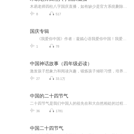
木易老师四柱八字国庆直播，如有缺少是官方系统删除，后期发现会补上，记得收藏关注
8
517
国庆专辑
《我爱你中国》作者：凝嫣心语我爱你中国！我爱你春天蓬勃的秧苗；我爱你秋日金黄的硕果。我爱你中国！我爱你青松气质，我爱你红梅品格！我爱你家乡的甜蔗好像乳汁滋润着我的心窝。我爱你中国，我要把最美的歌儿献给你，我的母亲我的祖国。我爱你中国，我爱...
1
78
中国神话故事（四年级必读）
激发孩子想象力和阅读兴趣，锻炼孩子倾听习惯，培养孩子独立思考与表达能力。
27
33.1万
中国的二十四节气
二十四节气是我们中国人的祖先在和大自然相处的过程中，对一些自然现象和自然规律的总结。他们按季节、气候、降雨等等的不同将一年划分为二十四个部分，故称为二十四节气。
36
1781
中国二十四节气