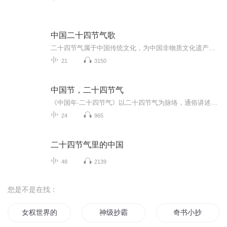
中国二十四节气歌
二十四节气属于中国传统文化，为中国非物质文化遗产。二十四节气是中国特有的，在日常生活中随处可见二十四节气的影响。
21
3150
中国节，二十四节气
《中国年·二十四节气》以二十四节气为脉络，通俗讲述每个节气的民俗、风俗与经典传说，兼顾南北地域特色。从立春咬春到大寒迎年，从春分竖蛋到冬至团圆，尽展四季里的人间烟火与时令仪式感。藏着中国人顺时而居的生活智慧，感受传统年俗的温度与时令文化...
24
965
二十四节气里的中国
48
2139
您是不是在找：
女权世界的文抄公
神级抄霸
奇书小抄