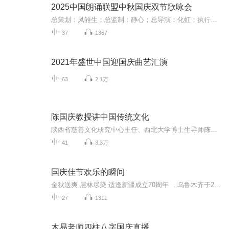
2025中国朗诵联盟中秋国庆双节歌咏会
总策划：凤雏生；总监制：静心；总导演：化虹；执行总监：莺子；执行导演：橙夏；主持人：静心、化虹、橙夏
37
1367
2021年盛世中国迎国庆曲艺汇演
63
2.1万
陈国庆教授讲中国传统文化
陕西省慈善文化研究中心主任、西北大学博士生导师陈国庆教授讲解中国传统文化。
41
3.3万
国庆佳节欢乐的瞬间
金秋送爽 层林尽染 适逢新疆成立70周年 ，乌鲁木齐于2025年9月23日迎来党中央和习大大带领的慰问团。新疆各族群众欢欣鼓舞，热烈欢迎。
27
1311
木易老师四柱八字国庆直播