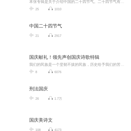
本张专辑是关于介绍中国的二十四节气。二十四节气有哪二十四节气以及各个节气的由来。我是一位有声书爱好者，希望这张专辑能帮到你！
25
1010
中国二十四节气
21
2917
国庆献礼！领先声创国庆诗歌特辑
我们的民族是一个坚韧不拔的民族，历史给予我们的苦难都变成了闪着金光的勋章！我们的国家是一个龙腾虎跃的国家，那条巨龙正以不可阻挡之势崛起于神奇的东方！------------------------------------------------值此祖国70周年华诞之际，领先声创以诗歌向祖国献礼！用我们的声音、用我们的热血、用我们的灵魂诵读经典爱国篇章，歌颂我们的祖国！永远繁荣富强！
8
6076
刑法国庆
26
1.7万
国庆美诗文
108
4173