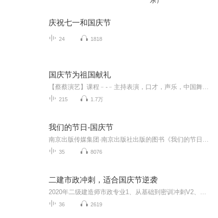
乐）
庆祝七一和国庆节
24
1818
国庆节为祖国献礼
【蔡蔡演艺】课程﹣-﹣主持表演，口才，声乐，中国舞，民族舞。独特的小舞台，专业的录音棚，每一位同学都能成为优秀的小明星。独特的教学模式，轻松上课，快乐学习！知名主持人，舞蹈家，高级教师任职授课！江南总校：河沟街42号三楼 18545856430江北分校...
215
1.7万
我们的节日-国庆节
南京出版传媒集团·南京出版社出版的图书《我们的节日》通过对中国节日文化和节日意义进行深度的挖掘，面向青少年群体构建独具特色的栏目内容，以此丰富春节、元宵节、清明节、端午节、七夕节、中秋节、重阳节等传统节日；六一节、教师节、国庆节等新兴节日的文化内涵和表现形式。促进青少年形成新的节日习俗，提升节日仪式感、认同感。音频作品由金陵朗读者联盟志愿者朗诵，南京音像出版社、金陵图书馆联合制作。
35
8076
二建市政冲刺，适合国庆节逆袭
2020年二级建造师市政专业1、从基础到密训冲刺V2、从精华课程到超压密押V3、0基础同步更新v4、持续更新到2020年考试V5、只要你跟着学让你一次稳拿证V6、渠道超压压题，超压三页纸等独家绝密压题!
36
2619