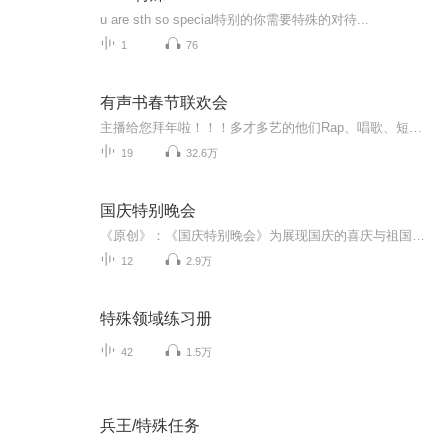
u are sth so special特别的你需要特殊的对待...
1
76
有声书春节联欢会
主播给您拜年啦！！！多才多艺的他们Rap、唱歌、短剧情，这个联欢会有点嗨听完各位的拜年我这该死的心动…2020年，还要相伴鸭~
19
32.6万
国庆特别晚会
《原创》：《国庆特别晚会》为展现国庆的喜庆与祖国的深情我将以具体的场景切入从清晨升旗的庄严到街头巷尾的欢庆到历史与当下的交融，用优美的笔触传递对祖国的热爱与自豪！用诗歌和情感美文形式，歌颂祖国的繁荣富强，祝人民幸福安康！
12
2.9万
特殊领域练习册
42
1.5万
兵王/特殊任务