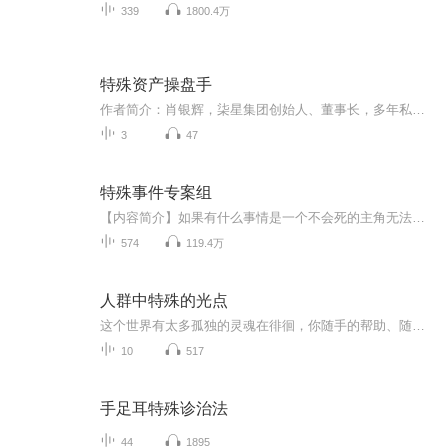
339
1800.4万
特殊资产操盘手
作者简介：肖银辉，柒星集团创始人、董事长，多年私募股权投资经历，参与投资过蚂蚁金服、蔚来汽车、滴滴、京东、贝壳、良品铺子等二十多家上市公司，曾担任上市公司华中区域负责人，在职5年期间，公司年营业额从100万做到7.2亿元。在资本运营、股权投资、...
3
47
特殊事件专案组
【内容简介】如果有什么事情是一个不会死的主角无法解决的，那么就来三个。当三个近乎不会死的人凑在一起时，创造的奇迹其实远没有创造的糗事多、发生的故事远没有发生的事故多。更多更多的快乐和更少更少的悲伤，这其实才是值得追求的东西。生存？荣耀？...
574
119.4万
人群中特殊的光点
这个世界有太多孤独的灵魂在徘徊，你随手的帮助、随心的善意，可能就是他们铭记的温暖。
10
517
手足耳特殊诊治法
44
1895