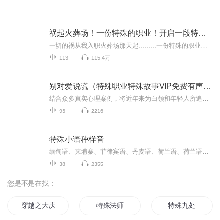
祸起火葬场！一份特殊的职业！开启一段特殊旅程
一切的祸从我入职火葬场那天起.........一份特殊的职业一个猥琐同事遇见他们命运的齿轮就开始转动了！！
113
115.4万
别对爱说谎（特殊职业特殊故事VIP免费有声小说）
结合众多真实心理案例，将近年来为白领和年轻人所追捧的读心术、微表情心理学、职场博弈和生活中“爱的怪现象”全面阐释于情感和职场的故事中。特殊的故事，特殊的职业。悬念叠生的案例，带给你完全与众不同的阅读体验。
93
2216
特殊小语种样音
缅甸语、柬埔寨、菲律宾语、丹麦语、荷兰语、荷兰语、尼泊尔语、土耳其语、希伯来语、匈牙利语、塞尔维亚语样音
38
2355
您是不是在找：
穿越之大庆帝国
特殊法师
特殊九处