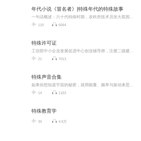
年代小说《冒名者》|特殊年代的特殊故事
一句话概述：六十代特殊时期，农科所技术员张大双因直言获罪，借亡弟“张二双”身份隐居红柳村，守护“玉米2号”种子与妻儿，顶住公社书记李建国的私怨刁难，在亲友与村民相助之下，挺到1977年平反浪潮，终洗清冤屈、实现团圆，“玉米2号”也成为惠及多地...
110
6064
特殊许可证
工信部中小企业发展促进中心创业辅导师，注册二级建造师，上海交通大学会计学专业，上海福商中小企业服务平台副总经理，上海代理记账协会常务理事，上海华进投资风控总监，上海中韬商标代理有限公司总经理，上海国丰人事代理有限公司总经理。...
21
7013
特殊声音合集
如果你想知道宇宙的秘密，就用能量、频率与振动来思考。——尼古拉·特斯拉每一种声音都有它独特的作用。繁体字“药”写作“藥”，繁体字“乐”写作“樂”，可见它们之间的密切联系！
14
1163
特殊教育学
30
4.6万