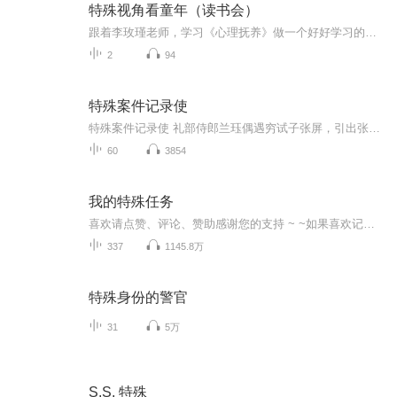
特殊视角看童年（读书会）
跟着李玫瑾老师，学习《心理抚养》做一个好好学习的父母培养天天向上的孩子从我做起！欢迎你的参与，学习路上不孤单！
2
94
特殊案件记录使
特殊案件记录使 礼部侍郎兰珏偶遇穷试子张屏，引出张屏从穷书生到小吏最后官至丞相的乱七八糟的人生。
60
3854
我的特殊任务
喜欢请点赞、评论、赞助感谢您的支持 ~ ~如果喜欢记得点订阅！更新就自动有提示...我的特殊任务情节跌宕起伏、扣人心弦,是一本情节与文笔俱佳的网络小说！希望大家喜欢~喜欢请点赞、评论、赞助感谢您的支持 ~ ~如果喜欢记得点订阅！更新就自动有提示...我...
337
1145.8万
特殊身份的警官
31
5万
S.S. 特殊