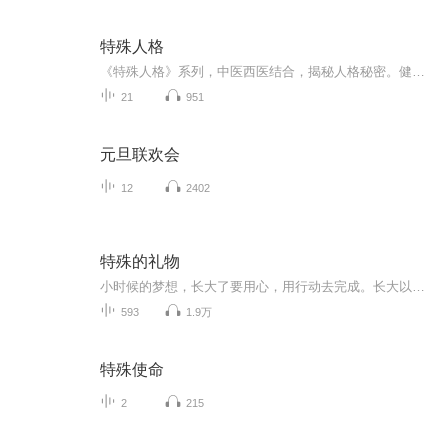
特殊人格
《特殊人格》系列，中医西医结合，揭秘人格秘密。健康管理师+电子书作家，带你轻松解读身心奥秘。逻辑严密，系统性强，语言幽默，轻松了解人格特质。快来加入我们，开启人格探索之旅！特殊人格 中医西医结合 健康管理
21
951
元旦联欢会
12
2402
特殊的礼物
小时候的梦想，长大了要用心，用行动去完成。长大以后，要用磨难与挫折去历练自己的心，你才能实现小时候的梦想！
593
1.9万
特殊使命
2
215