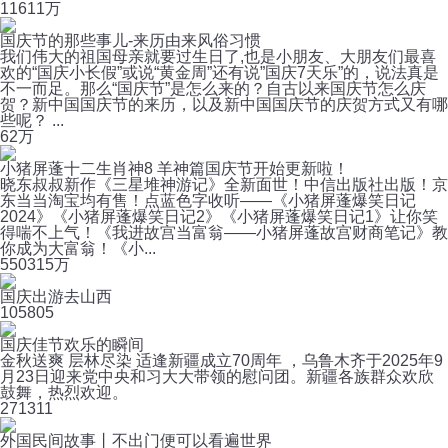
116
11万
国庆节的那些事儿-来历由来风俗习惯
我们伟大的祖国母亲就要过生日了,也是小朋友、大朋友们最喜
欢的“国庆小长假”或说“黄金周”还有说”国庆7天乐”的，说法真是
不一而足。那么“国庆节”是怎么来的？自古以来国庆节怎么庆
贺？新中国国庆节的来历，以及新中国国庆节的庆贺方式又有哪
些呢？ ...
6
2万
小猪屏蓬十二生肖神8 羊神篇国庆节开始更新啦！
晓东叔叔新作《三星堆神游记》全新面世！中信出版社出版！京
东当当淘宝均有售！点蓝色字收听——《小猪屏蓬爆笑日记
2024》《小猪屏蓬爆笑日记2》《小猪屏蓬爆笑日记1》让你笑
得喘不上气！《我进故宫当富翁——小猪屏蓬故宫财商笔记》教
你成为大富翁！《小...
550
315万
国庆出游去山西
10
5805
国庆佳节欢乐的瞬间
金秋送爽 层林尽染 适逢新疆成立70周年 ，乌鲁木齐于2025年9
月23日迎来党中央和习大大带领的慰问团。新疆各族群众欢欣
鼓舞，热烈欢迎。
27
1311
外国民间故事丨不出门便可以看遍世界