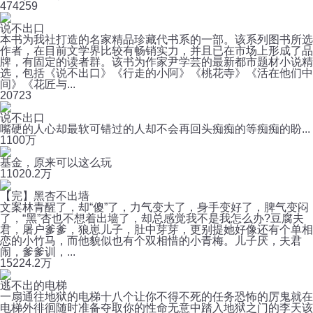
47
4259
说不出口
本书为我社打造的名家精品珍藏代书系的一部。该系列图书所选
作者，在目前文学界比较有畅销实力，并且已在市场上形成了品
牌，有固定的读者群。该书为作家尹学芸的最新都市题材小说精
选，包括《说不出口》《行走的小阿》《桃花寺》《活在他们中
间》《花匠与...
20
723
说不出口
嘴硬的人心却最软可错过的人却不会再回头痴痴的等痴痴的盼...
1
100万
基金，原来可以这么玩
110
20.2万
【完】黑杏不出墙
文案林青醒了，却“傻”了，力气变大了，身手变好了，脾气变闷
了，“黑”杏也不想着出墙了，却总感觉我不是我怎么办?豆腐夫
君，屠户爹爹，狼崽儿子，肚中芽芽，更别提她好像还有个单相
恋的小竹马，而他貌似也有个双相惜的小青梅。儿子厌，夫君
闹，爹爹训，...
152
24.2万
逃不出的电梯
一扇通往地狱的电梯十八个让你不得不死的任务恐怖的厉鬼就在
电梯外徘徊随时准备夺取你的性命无意中踏入地狱之门的李天该