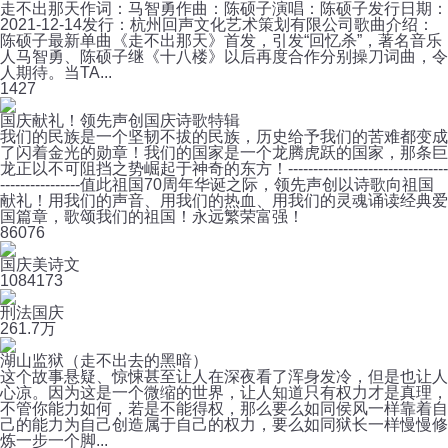
走不出那天作词：马智勇作曲：陈硕子演唱：陈硕子发行日期：
2021-12-14发行：杭州回声文化艺术策划有限公司歌曲介绍：
陈硕子最新单曲《走不出那天》首发，引发“回忆杀”，著名音乐
人马智勇、陈硕子继《十八楼》以后再度合作分别操刀词曲，令
人期待。当TA...
1
427
国庆献礼！领先声创国庆诗歌特辑
我们的民族是一个坚韧不拔的民族，历史给予我们的苦难都变成
了闪着金光的勋章！我们的国家是一个龙腾虎跃的国家，那条巨
龙正以不可阻挡之势崛起于神奇的东方！--------------------------------
----------------值此祖国70周年华诞之际，领先声创以诗歌向祖国
献礼！用我们的声音、用我们的热血、用我们的灵魂诵读经典爱
国篇章，歌颂我们的祖国！永远繁荣富强！
8
6076
国庆美诗文
108
4173
刑法国庆
26
1.7万
湖山监狱（走不出去的黑暗）
这个故事悬疑、惊悚甚至让人在深夜看了浑身发冷，但是也让人
心凉。因为这是一个微缩的世界，让人知道只有权力才是真理，
不管你能力如何，若是不能得权，那么要么如同侯风一样靠着自
己的能力为自己创造属于自己的权力，要么如同狱长一样慢慢修
炼一步一个脚...