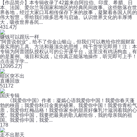
【作品简介】本专辑收录了42篇来自阿拉伯、印度、希腊、日
本、法国、爱尔兰等国家和地区的经典民间故事。这些散落在世
界各地，经过大家口耳相传保存下来的故事，凝聚着各国人民的
伟大智慧，带给我们很多思考与启迪。认识世界文化的丰厚博
大，吸收世界各民...
43
1.4万
赚钱可以跟玩一样
“阿普说创业”，给不了你金山银山，但我们可以教给你挖掘财富
最实用的工具、方法和最顶尖的思维，纯干货学完即用！注：本
专辑为阿普团队授权认可的公开课平台，这里没有鸡汤狗血，有
的是案例、项目和实战，让你真正能落地操作，听完即可上手！
点击蓝字学...
1209
5.2万
暗区突不出
直播回放
5
1172
国庆专辑
《我爱你中国》作者：凝嫣心语我爱你中国！我爱你春天蓬
勃的秧苗；我爱你秋日金黄的硕果。我爱你中国！我爱你青松气
质，我爱你红梅品格！我爱你家乡的甜蔗好像乳汁滋润着我的心
窝。我爱你中国，我要把最美的歌儿献给你，我的母亲我的祖
国。我爱你中国，我爱...
1
78
走不出那天