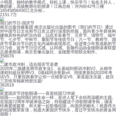
小明星。独特的教学模式，轻松上课，快乐学习！知名主持人，
舞蹈家，高级教师任职授课！江南总校：河沟街42号三楼
18545856430江北分校...
215
1.7万
我们的节日-国庆节
南京出版传媒集团·南京出版社出版的图书《我们的节日》通过
对中国节日文化和节日意义进行深度的挖掘，面向青少年群体构
建独具特色的栏目内容，以此丰富春节、元宵节、清明节、端午
节、七夕节、中秋节、重阳节等传统节日；六一节、教师节、国
庆节等新兴节日的文化内涵和表现形式。促进青少年形成新的节
日习俗，提升节日仪式感、认同感。音频作品由金陵朗读者联盟
志愿者朗诵，南京音像出版社、金陵图书馆联合制作。
35
8076
二建市政冲刺，适合国庆节逆袭
2020年二级建造师市政专业1、从基础到密训冲刺V2、从精华
课程到超压密押V3、0基础同步更新v4、持续更新到2020年考
试V5、只要你跟着学让你一次稳拿证V6、渠道超压压题，超压
三页纸等独家绝密压题!
36
2619
欢度国庆节诗歌朗诵——喜迎祖国72华诞
祖国——如同我们的生命一样，是诗人笔下永恒而温暖的主题。
在祖国72周年华诞来临之际，特创建这个诗歌朗诵专辑，诵读
经典爱国篇章，和大家一起歌颂祖国，向国庆的献礼！祝愿伟大
的祖国繁荣富强，祝愿大家国庆节快乐，度过平安快乐的黄金周
假期！