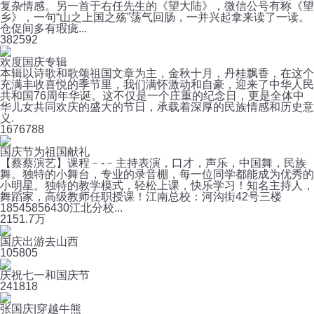
复杂情感。另一首于右任先生的《望大陆》，微信公号有称《望
乡》，一句“山之上国之殇”荡气回肠，一并兴起拿来读了一读。
仓促间多有瑕疵...
38
2592
欢度国庆专辑
本辑以诗歌和歌颂祖国文章为主，金秋十月，丹桂飘香，在这个
充满丰收喜悦的季节里，我们满怀激动和自豪，迎来了中华人民
共和国76周年华诞。这不仅是一个庄重的纪念日，更是全体中
华儿女共同欢庆的盛大的节日，承载着深厚的民族情感和历史意
义.
167
6788
国庆节为祖国献礼
【蔡蔡演艺】课程﹣-﹣主持表演，口才，声乐，中国舞，民族
舞。独特的小舞台，专业的录音棚，每一位同学都能成为优秀的
小明星。独特的教学模式，轻松上课，快乐学习！知名主持人，
舞蹈家，高级教师任职授课！江南总校：河沟街42号三楼
18545856430江北分校...
215
1.7万
国庆出游去山西
10
5805
庆祝七一和国庆节
24
1818
张国庆|穿越牛熊