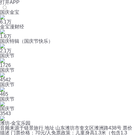
打开APP
国庆金宝
6.1万
金宝漫财经
1.6万
国庆特辑（国庆节快乐）
2.1万
国庆节
1726
国庆节
4542
国庆节
465
国庆节
国庆节
3
543
潍坊-金宝乐园
音频来源于链景旅行 地址 山东潍坊市奎文区潍洲路438号 票价
描述 门票价格：70元/人免票政策：儿童身高1.3米（包含1.3