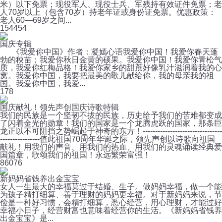
米）以下免票；现役军人、现役士兵、军残持有效证件免票；老
人70岁以上（包含70岁）持老年证或身份证免票。优惠政策：
老人60—69岁之间...
15
4454
国庆专辑
《我爱你中国》作者：凝嫣心语我爱你中国！我爱你春天蓬
勃的秧苗；我爱你秋日金黄的硕果。我爱你中国！我爱你青松气
质，我爱你红梅品格！我爱你家乡的甜蔗好像乳汁滋润着我的心
窝。我爱你中国，我要把最美的歌儿献给你，我的母亲我的祖
国。我爱你中国，我爱...
1
78
国庆献礼！领先声创国庆诗歌特辑
我们的民族是一个坚韧不拔的民族，历史给予我们的苦难都变成
了闪着金光的勋章！我们的国家是一个龙腾虎跃的国家，那条巨
龙正以不可阻挡之势崛起于神奇的东方！--------------------------------
----------------值此祖国70周年华诞之际，领先声创以诗歌向祖国
献礼！用我们的声音、用我们的热血、用我们的灵魂诵读经典爱
国篇章，歌颂我们的祖国！永远繁荣富强！
8
6076
新妈妈省钱养出金宝宝
女人一生最大的幸福莫过于结婚、生子。做妈妈幸福，做一个能
为孩子精打细算、善于理财的妈妈更幸福。对于新妈妈来说，节
俭是一种好习惯，会精打细算，悉心经营，用心理财，才能过好
幸福小日子，经营财富也意味着经营你的生活。《新妈妈省钱养
出金宝宝》是...