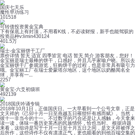
国庆七天乐
魔性早功练习
10
1518
可转债投资黄金宝典
下有保底上有封顶，不用看K线，不必读财报，新手也能驾驭的
投资品种v:limin430124
40
1.5万
瑞士-金宝丽饼干工厂
票价详情 暂无 适宜 四季皆宜 电话 暂无 简介 游客朋友，您好！
金宝丽是瑞士最棒的饼干，口感好，并且几乎家喻户晓。所以去
金宝丽饼干厂参观游览，狂购饼干的过程，也是非常具有吸引力
哦。金宝丽工厂在瑞士爱蒙塔尔地区，这个地区以奶酪闻名全
球，并享有一...
2
257
黄金宝-六爻初级班
49
2139
2018国庆吟诵专辑
2018年10月1日，正值国庆日。一大早看到一个公号文章，正是
文天祥的《己卯十月一日至燕越五日罹狴犴有感而赋》。当然，
彼十一非当今的十一。不过数字的巧合还是让人感触，今天拿来
读一读，体味一番历史英杰的民族情怀，恰也当时。 根据诗题
来看，这组诗是写于十月一日至十月五日之间，是文天祥被俘之
后所作，这些诗作不仅有凛凛正气，更也能看的到他百端交集的