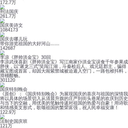
17
2.7万
刑法国庆
26
1.7万
国庆美诗文
108
4173
国庆去哪儿玩
带你游览祖国的大好河山……
14
2687
李凉《胖帅洪金宝》30回
李凉武侠喜剧《胖帅洪金宝》写江南家仆洪金宝误食千年参果成
胖侠，以“屠龙三式”笑闯江湖，斗秦桧后人、戏元廷郡主，骗得
藏宝图成首富，却因大闹紫禁城被迫遁入空门，一路包袱抖料，
滑稽酣畅。
30
1120
国庆特别晚会
《原创》：《国庆特别晚会》为展现国庆的喜庆与祖国的深情我
将以具体的场景切入从清晨升旗的庄严到街头巷尾的欢庆到历史
与当下的交融，用优美的笔触传递对祖国的热爱与自豪！用诗歌
和情感美文形式，歌颂祖国的繁荣富强，祝人民幸福安康！
12
2.9万
法制史国庆班
12
1万