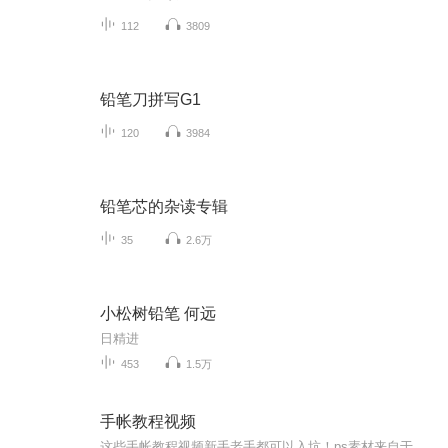
112
3809
铅笔刀拼写G1
120
3984
铅笔芯的杂读专辑
35
2.6万
小松树铅笔 何远
日精进
453
1.5万
手帐教程视频
这些手帐教程视频新手老手都可以入坑！ps素材来自于网络，但皆主播精挑细选，全部优质素材！订阅才有更新提醒，赶快订阅一起看视频吧qwq爱你们！