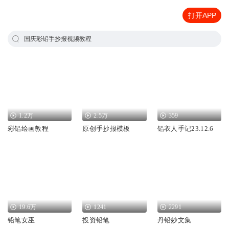
打开APP
国庆彩铅手抄报视频教程
1.2万
2.5万
359
彩铅绘画教程
原创手抄报模板
铅衣人手记23.12.6
19.6万
1241
2291
铅笔女巫
投资铅笔
丹铅妙文集