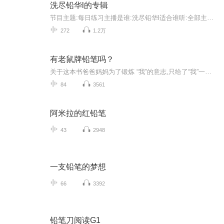
洗尽铅华l的专辑
节目主题:每日练习主播是谁:洗尽铅华l适合谁听:全部主播的话:让我们每天进步一点点
272
1.2万
有老鼠牌铅笔吗？
关于这本书爸爸妈妈为了锻炼 “我”的意志,只给了“我”一张火车票和一个接头暗号就让“我”上了路。可谁知下了火车,“我”没找到接头人,却阴错 阳差地被电视剧摄制组接走,成了剧中的男主角。后来,真正的男主角来了,“我”只好让位。再来,“我”又误人了一...
84
3561
阿米拉的红铅笔
43
2948
一支铅笔的梦想
66
3392
铅笔刀阅读G1