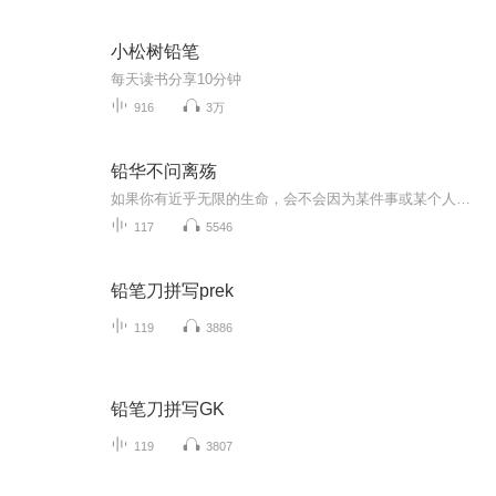
小松树铅笔
每天读书分享10分钟
916
3万
铅华不问离殇
如果你有近乎无限的生命，会不会因为某件事或某个人，而愿意用一百年换一年？如果我在那个献祭仪式中灰飞烟灭，成为一瓶香薰油，你会在偶然间打开我的水晶瓶，闻到那独有的味道而想起我吗？花精，人类，血族，谁是谁的爱恋，谁是谁的信仰，谁是谁的养分？...
117
5546
铅笔刀拼写prek
119
3886
铅笔刀拼写GK
119
3807