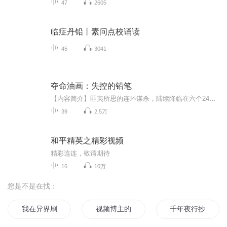
47
2605
临症丹铅丨素问点校诵读
45
3041
夺命油画：失控的铅笔
【内容简介】匪夷所思的连环谋杀，陆续降临在六个24岁的男生身上，他们的尸体上，都插有一支铅笔。而且，他们的死亡现场，各自对应了一幅历史上著名的死亡油画——伦勃朗《狄曼博士的解剖学课》、真蒂莱斯基《朱迪斯斩杀赫罗弗尼斯》、列宾《伊凡雷帝杀子...
39
2.5万
和平精英之精彩视频
精彩连连，敬请期待
16
10万
您是不是在找：
我在异界刷视频
视频博主的自我修养
千年夜行抄