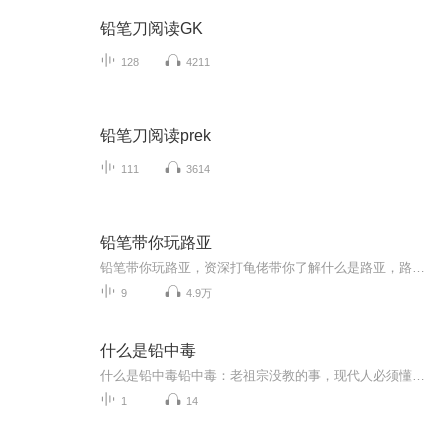
铅笔刀阅读GK
128
4211
铅笔刀阅读prek
111
3614
铅笔带你玩路亚
铅笔带你玩路亚，资深打龟佬带你了解什么是路亚，路亚的鱼种，装备搭配，如何上鱼。 [ 钓鱼，路亚，水滴轮，纺车轮，抛竿 ]
9
4.9万
什么是铅中毒
什么是铅中毒铅中毒：老祖宗没教的事，现代人必须懂的"重金属危机"（开篇暴击）各位"脆皮打工人"注意了！今天要聊的不是奶茶里的珍珠会不会卡气管，而是真正会让我们"嘎得悄无声息"的隐形杀手——铅中毒。这玩意儿可比你游戏里的毒圈缩得还隐蔽，等发现不...
1
14