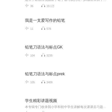
36
19.1万
我是一支爱写作的铅笔
11
578
铅笔刀语法与标点GK
104
3235
铅笔刀语法与标点prek
105
3409
学生精彩讲题视频
本专辑专门收录我小学和初中学生讲解每次课课后习题的音频，希望大家给他们多一些支持，多多点赞！谢谢！