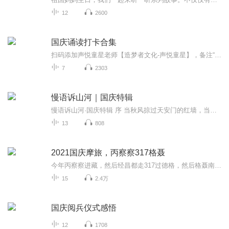
12
2600
国庆诵读打卡合集
扫码添加声悦童星老师【造梦者文化-声悦童星】，备注“诵读打卡”报名，已添加好友的，直接发送“诵读打卡”报名，报名成功后进入社群。
7
2303
慢语诉山河｜国庆特辑
慢语诉山河·国庆特辑 序 当秋风掠过天安门的红墙，当桂香漫过万里长江的碧波，我总愿慢下脚步，以声为笔，轻轻描摹这山河的模样。 不必追赶喧嚣的潮，也无需堆砌华丽的词——这一辑里，每一段朗诵都是心底的低语：是对着塞北草原的星子说“国泰”，是向着...
13
808
2021国庆摩旅，丙察察317格聂
今年丙察察进藏，然后经昌都走317过德格，然后格聂南线，最后沙溪古镇收尾。
15
2.4万
国庆阅兵仪式感悟
12
1708