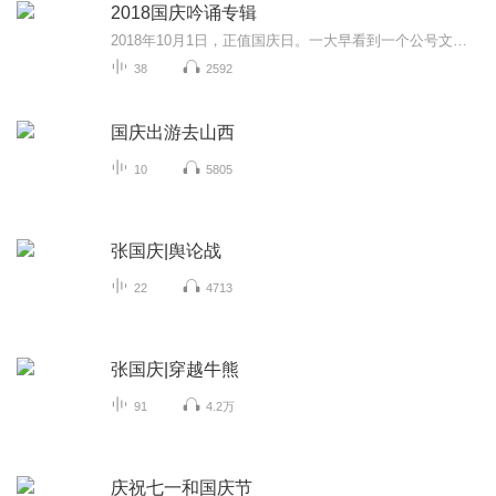
2018国庆吟诵专辑
2018年10月1日，正值国庆日。一大早看到一个公号文章，正是文天祥的《己卯十月一日至燕越五日罹狴犴有感而赋》。当然，彼十一非当今的十一。不过数字的巧合还是让人感触，今天拿来读一读，体味一番历史英杰的民族情怀，恰也当时。 根据诗题来看，这组诗是写于十月一日至十月五日之间，是文天祥被俘之后所作，这些诗作不仅有凛凛正气，更也能看的到他百端交集的复杂情感。另一首于右任先生的《望大陆》，微信公号有称《望乡》，一句“山之上国之殇”荡气回肠，一并兴起拿来读了一读。仓促间多有瑕疵...
38
2592
国庆出游去山西
10
5805
张国庆|舆论战
22
4713
张国庆|穿越牛熊
91
4.2万
庆祝七一和国庆节