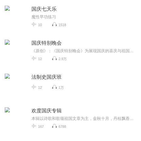
国庆七天乐
魔性早功练习
10
1518
国庆特别晚会
《原创》：《国庆特别晚会》为展现国庆的喜庆与祖国的深情我将以具体的场景切入从清晨升旗的庄严到街头巷尾的欢庆到历史与当下的交融，用优美的笔触传递对祖国的热爱与自豪！用诗歌和情感美文形式，歌颂祖国的繁荣富强，祝人民幸福安康！
12
2.9万
法制史国庆班
12
1万
欢度国庆专辑
本辑以诗歌和歌颂祖国文章为主，金秋十月，丹桂飘香，在这个充满丰收喜悦的季节里，我们满怀激动和自豪，迎来了中华人民共和国76周年华诞。这不仅是一个庄重的纪念日，更是全体中华儿女共同欢庆的盛大的节日，承载着深厚的民族情感和历史意义.
167
6788