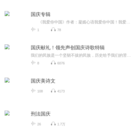
国庆专辑
《我爱你中国》作者：凝嫣心语我爱你中国！我爱你春天蓬勃的秧苗；我爱你秋日金黄的硕果。我爱你中国！我爱你青松气质，我爱你红梅品格！我爱你家乡的甜蔗好像乳汁滋润着我的心窝。我爱你中国，我要把最美的歌儿献给你，我的母亲我的祖国。我爱你中国，我爱...
1
78
国庆献礼！领先声创国庆诗歌特辑
我们的民族是一个坚韧不拔的民族，历史给予我们的苦难都变成了闪着金光的勋章！我们的国家是一个龙腾虎跃的国家，那条巨龙正以不可阻挡之势崛起于神奇的东方！------------------------------------------------值此祖国70周年华诞之际，领先声创以诗歌向祖国献礼！用我们的声音、用我们的热血、用我们的灵魂诵读经典爱国篇章，歌颂我们的祖国！永远繁荣富强！
8
6076
国庆美诗文
108
4173
刑法国庆
26
1.7万