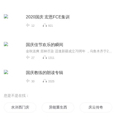
2020国庆 宏恩FCE集训
12
921
国庆佳节欢乐的瞬间
金秋送爽 层林尽染 适逢新疆成立70周年 ，乌鲁木齐于2025年9月23日迎来党中央和习大大带领的慰问团。新疆各族群众欢欣鼓舞，热烈欢迎。
27
1311
国庆教练的朗读专辑
30
3325
您是不是在找：
水浒西门庆
异能重生西门庆
庆云传奇