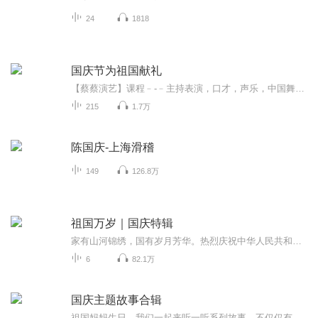
24
1818
国庆节为祖国献礼
【蔡蔡演艺】课程﹣-﹣主持表演，口才，声乐，中国舞，民族舞。独特的小舞台，专业的录音棚，每一位同学都能成为优秀的小明星。独特的教学模式，轻松上课，快乐学习！知名主持人，舞蹈家，高级教师任职授课！江南总校：河沟街42号三楼 18545856430江北分校...
215
1.7万
陈国庆-上海滑稽
149
126.8万
祖国万岁｜国庆特辑
家有山河锦绣，国有岁月芳华。热烈庆祝中华人民共和国成立73周年！
6
82.1万
国庆主题故事合辑
祖国妈妈生日，我们一起来听一听系列故事。不仅仅有《我的祖国》，还有红军故事，也有关于战争的故事，让大家体会到和平年代的不易。