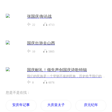
张国庆|舆论战
22
4713
国庆出游去山西
10
5805
国庆献礼！领先声创国庆诗歌特辑
我们的民族是一个坚韧不拔的民族，历史给予我们的苦难都变成了闪着金光的勋章！我们的国家是一个龙腾虎跃的国家，那条巨龙正以不可阻挡之势崛起于神奇的东方！------------------------------------------------值此祖国70周年华诞之际，领先声创以诗歌向祖国献礼！用我们的声音、用我们的热血、用我们的灵魂诵读经典爱国篇章，歌颂我们的祖国！永远繁荣富强！
8
6076
您是不是在找：
安庆年记事
大庆皇太子
庆元纪年