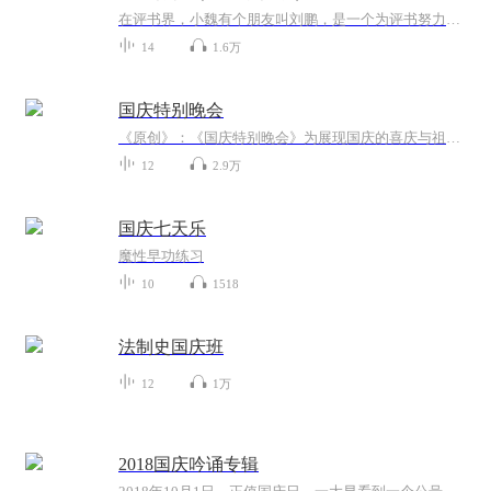
在评书界，小魏有个朋友叫刘鹏，是一个为评书努力的小伙子。在2021年国庆期间，他想弄个特辑，便烦劳我给他录个爱国题材的评书小段儿。这种事情，不是特殊情况，小魏一般不会拒绝，也就给其录了一个《鲁迅踢鬼》，等他传完，我再传到我的专辑里。另外，小...
14
1.6万
国庆特别晚会
《原创》：《国庆特别晚会》为展现国庆的喜庆与祖国的深情我将以具体的场景切入从清晨升旗的庄严到街头巷尾的欢庆到历史与当下的交融，用优美的笔触传递对祖国的热爱与自豪！用诗歌和情感美文形式，歌颂祖国的繁荣富强，祝人民幸福安康！
12
2.9万
国庆七天乐
魔性早功练习
10
1518
法制史国庆班
12
1万
2018国庆吟诵专辑