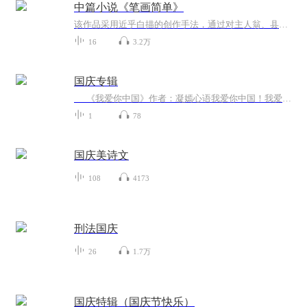
中篇小说《笔画简单》
该作品采用近乎白描的创作手法，通过对主人翁、县纪委书记肖瑞溪极具戏剧性的典型人物刻画，向人们展示了一位非常正义、非常敬业，同时在普通人看来也非常各色的纪检干部形象。 作品的主线一开始就非常扑朔迷离，矛盾纠葛错综复杂，让人欲罢不能。作品从肖瑞溪受到上一级纪委的调查起笔，一步一步展开里面的人物、事件冲突。表面上看是肖瑞溪从一封匿名信寻找到蛛丝马迹，从而将他和江滨大酒店老板林根福的矛盾推到了前台，事件的起因是该酒店一位叫李梅的员工“意外跳楼自杀”。作为局外人的县纪委书记肖瑞溪完全没有必要自寻烦恼往里撞，但就是那一封匿名信所透露出的疑点使肖瑞溪感觉到了自己作为一个纪检干部肩上的责任。正当他觉得想把“目前状况，需要了解一下”，这时有人在他身后捅给他致命的一刀。肖瑞溪抛开了过往办案的程序和惯常做法，以大无畏的胆识逐步引导对手最终暴露，揭开了“李梅意外跳楼”这一事件的真相…… 使人们有了一种“不管邪-恶多么猖狂，正义最终必将战胜邪-恶”的可贵信念；更让我们深刻地认识到“反腐倡廉”工作是多么的任重道远。
16
3.2万
国庆专辑
《我爱你中国》作者：凝嫣心语我爱你中国！我爱你春天蓬勃的秧苗；我爱你秋日金黄的硕果。我爱你中国！我爱你青松气质，我爱你红梅品格！我爱你家乡的甜蔗好像乳汁滋润着我的心窝。我爱你中国，我要把最美的歌儿献给你，我的母亲我的祖国。我爱你中国，我爱...
1
78
国庆美诗文
108
4173
刑法国庆
26
1.7万
国庆特辑（国庆节快乐）