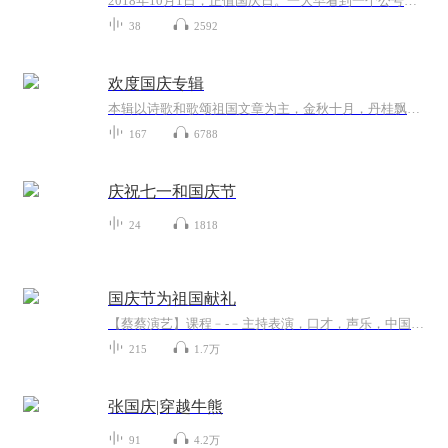
2018年10月1日，正值国庆日。一大早看到一个公号文章，正是文天祥的《己卯十月一日至燕越五日罹狴犴有感而赋》。当然，彼十一非当今的十一。不过数字的巧合还是让人感触，今天拿来读一读，体味一番历史英杰的民族情怀，恰也当时。 根据诗题来看，这组诗是写于十月一日至十月五日之间，是文天祥被俘之后所作，这些诗作不仅有凛凛正气，更也能看的到他百端交集的复杂情感。另一首于右任先生的《望大陆》，微信公号有称《望乡》，一句“山之上国之殇”荡气回肠，一并兴起拿来读了一读。仓促间多有瑕疵...
38
2592
欢度国庆专辑
本辑以诗歌和歌颂祖国文章为主，金秋十月，丹桂飘香，在这个充满丰收喜悦的季节里，我们满怀激动和自豪，迎来了中华人民共和国76周年华诞。这不仅是一个庄重的纪念日，更是全体中华儿女共同欢庆的盛大的节日，承载着深厚的民族情感和历史意义.
167
6788
庆祝七一和国庆节
24
1818
国庆节为祖国献礼
【蔡蔡演艺】课程﹣-﹣主持表演，口才，声乐，中国舞，民族舞。独特的小舞台，专业的录音棚，每一位同学都能成为优秀的小明星。独特的教学模式，轻松上课，快乐学习！知名主持人，舞蹈家，高级教师任职授课！江南总校：河沟街42号三楼 18545856430江北分校...
215
1.7万
张国庆|穿越牛熊
91
4.2万