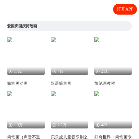
打开APP
爱国庆国庆简笔画
1752
419
2331
简笔画动画
双语简笔画
简笔画教程
1.3万
2.2万
485
简笔画（声音不重
贝乐虎儿童音乐剧之
好奇世界：简笔画专