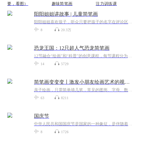
要，看图）
趣味简笔画
注力训练课
阳阳姐姐讲故事 | 儿童简笔画
阳阳姐姐喜欢孩子，听众只要把孩子的名字在评论区里留言，阳阳姐姐都可以在节目里叫出孩子的名字，与他们互动。作为画家的她，还会在这里更新儿童简笔画。增加了亲自环节的不少乐趣。订阅这个频道，您的孩子可以收获 ：创造力提升想象力提升思维力提升艺术...
8
20.3万
恐龙王国：12只超人气恐龙简笔画
12节融合“绘画”和“科普”的创意课程，每节课程分为：观察、总结、绘画和科普讲解四个部分。这绝不是一堂简单的简笔画课程，我们把适合低龄儿童的思维导图、简笔画和科普动画融合在了一起，打造出这么一堂这种创新课程。这系列课程可以培养孩子创造力、...
14
5729
简笔画变变变丨激发小朋友绘画艺术的视频课
亲子绘画，只需简单填几笔，常见的图形、字母、数字就能变出全新简笔画图案。 5位资深儿童插画师，历时6个月研发，每一个案例都是烧脑制作。每天一分钟的温馨亲子陪伴。简单有趣，易学易会，充分激发小朋友们的想象力和创造力。
63
8211
国庆节
中华人民共和国国庆节是国家的一种象征，是伴随着国家的出现而出现的。让我们用诗歌朗诵歌颂祖国的繁荣富强，国泰民安。
8
1726