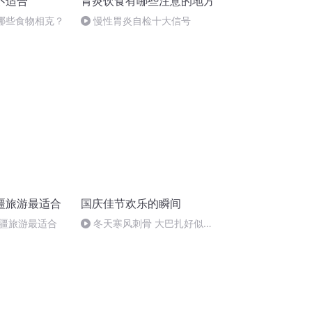
不适合
胃炎饮食有哪些注意的地方
与哪些食物相克？
慢性胃炎自检十大信号
疆旅游最适合
国庆佳节欢乐的瞬间
疆旅游最适合
冬天寒风刺骨 大巴扎好似温
暖的春天