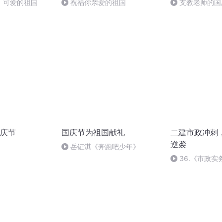
，可爱的祖国
祝福你亲爱的祖国
支教老师的国
庆节
国庆节为祖国献礼
二建市政冲刺
逆袭
岳钲淇《奔跑吧少年》
36.《市政
36节课_202092