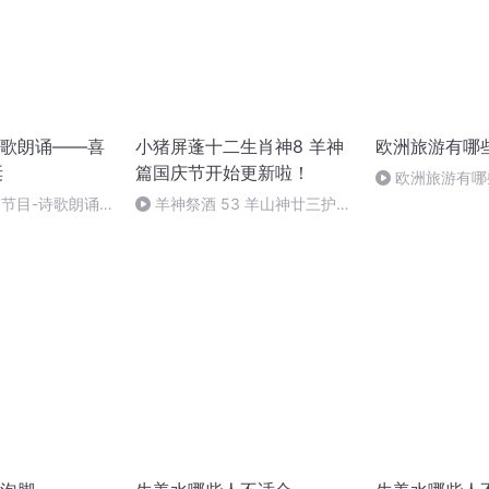
歌朗诵——喜
小猪屏蓬十二生肖神8 羊神
欧洲旅游有哪
诞
篇国庆节开始更新啦！
欧洲旅游有哪
别节目-诗歌朗诵-
羊神祭酒 53 羊山神廿三护祭
坛 敬天地白泽做祭酒（4）