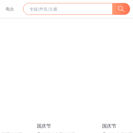
电台
国庆节
国庆节