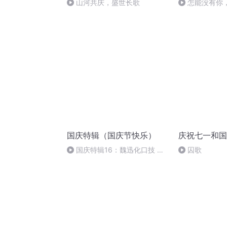
山河共庆，盛世长歌
怎能没有你
国庆特辑（国庆节快乐）
庆祝七一和国
国庆特辑16：魏迅化口技 二
囚歌
胡 东方红+一般唱法和原生态