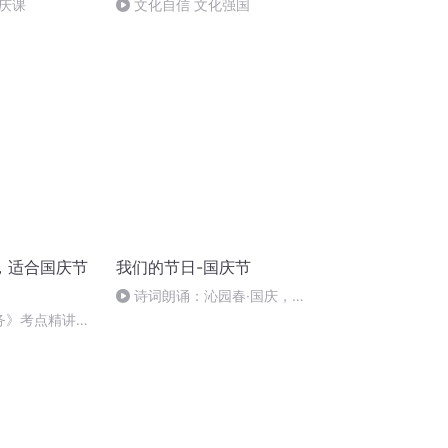
庆课
文化自信 文化强国
，适合国庆节
我们的节日-国庆节
诗词朗诵：沁园春·国庆，朗
读者：张继军
实务》考点精讲第
6212025