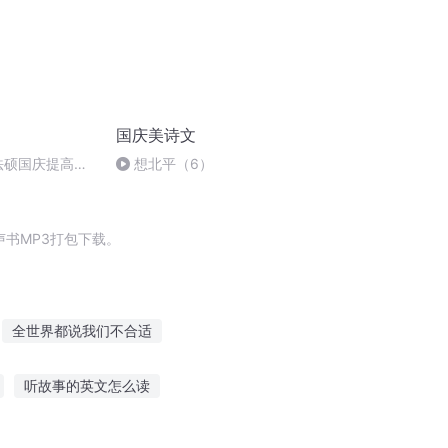
国庆美诗文
成法硕国庆提高班
想北平（6）
书MP3打包下载。
全世界都说我们不合适
百合旅
适才之剑
重庆儿女
听故事的英文怎么读
人有庆
秘籍故事在线听
小娃娃听故事文案简短