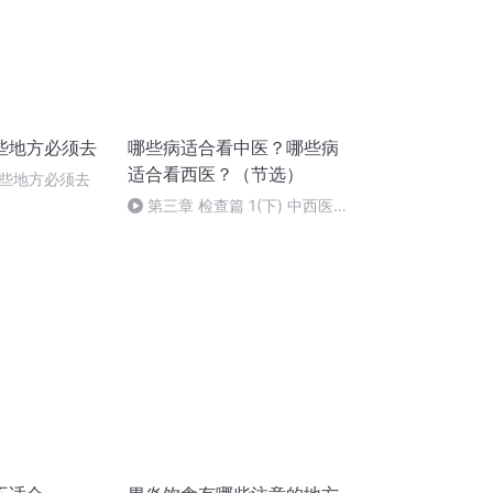
些地方必须去
哪些病适合看中医？哪些病
适合看西医？（节选）
些地方必须去
第三章 检查篇 1(下) 中西医
治疗的差别到底有多大 (暂停更
新)