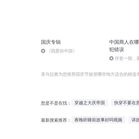
国庆专辑
中国商人在哪
犯错误
《我爱你中国》
停更一期，
喜马拉雅为您推荐国庆节旅游哪些地方适合的精选
穿越之大庆帝国
快穿不要在
您是不是在找：
我在军旅的那些日子
庆云传
夜晚听睡前故事好吗视频
讲
最新搜索推荐：
逆风的方向更适合飞翔
东方
小孩超级喜欢听故事文案
英