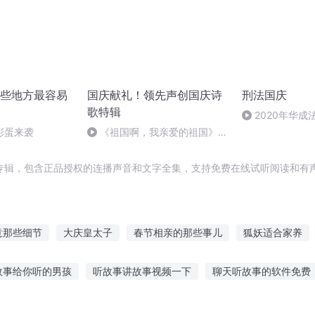
些地方最容易
国庆献礼！领先声创国庆诗
刑法国庆
歌特辑
2020年华
刑法陈 (26)
彩蛋来袭
《祖国啊，我亲爱的祖国》温
婉
专辑，包含正品授权的连播声音和文字全集，支持免费在线试听阅读和有声
意那些细节
大庆皇太子
春节相亲的那些事儿
狐妖适合家养
奇
据说我们很合适
阁下我们不合适
旅行从东方开始
穿越
故事给你听的男孩
听故事讲故事视频一下
聊天听故事的软件免费
异世旅
对不起我们不合适
适者命也
我真不适合当盟主
一
语小故事带听读
听故事傻子拜岳父
水果刺猬故事在线听
魔术