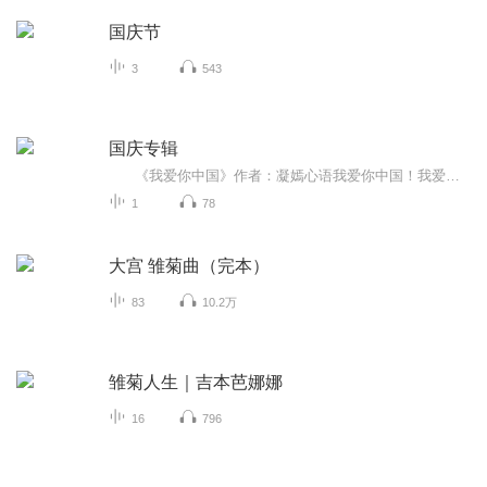
国庆节
3
543
国庆专辑
《我爱你中国》作者：凝嫣心语我爱你中国！我爱你春天蓬勃的秧苗；我爱你秋日金黄的硕果。我爱你中国！我爱你青松气质，我爱你红梅品格！我爱你家乡的甜蔗好像乳汁滋润着我的心窝。我爱你中国，我要把最美的歌儿献给你，我的母亲我的祖国。我爱你中国，我爱...
1
78
大宫 雏菊曲（完本）
83
10.2万
雏菊人生｜吉本芭娜娜
16
796