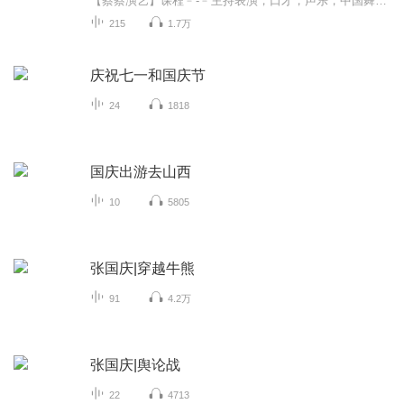
【蔡蔡演艺】课程﹣-﹣主持表演，口才，声乐，中国舞，民族舞。独特的小舞台，专业的录音棚，每一位同学都能成为优秀的小明星。独特的教学模式，轻松上课，快乐学习！知名主持人，舞蹈家，高级教师任职授课！江南总校：河沟街42号三楼 18545856430江北分校...
215
1.7万
庆祝七一和国庆节
24
1818
国庆出游去山西
10
5805
张国庆|穿越牛熊
91
4.2万
张国庆|舆论战
22
4713