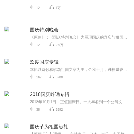
12
1万
国庆特别晚会
《原创》：《国庆特别晚会》为展现国庆的喜庆与祖国的深情我将以具体的场景切入从清晨升旗的庄严到街头巷尾的欢庆到历史与当下的交融，用优美的笔触传递对祖国的热爱与自豪！用诗歌和情感美文形式，歌颂祖国的繁荣富强，祝人民幸福安康！
12
2.9万
欢度国庆专辑
本辑以诗歌和歌颂祖国文章为主，金秋十月，丹桂飘香，在这个充满丰收喜悦的季节里，我们满怀激动和自豪，迎来了中华人民共和国76周年华诞。这不仅是一个庄重的纪念日，更是全体中华儿女共同欢庆的盛大的节日，承载着深厚的民族情感和历史意义.
167
6788
2018国庆吟诵专辑
2018年10月1日，正值国庆日。一大早看到一个公号文章，正是文天祥的《己卯十月一日至燕越五日罹狴犴有感而赋》。当然，彼十一非当今的十一。不过数字的巧合还是让人感触，今天拿来读一读，体味一番历史英杰的民族情怀，恰也当时。 根据诗题来看，这组诗是写于十月一日至十月五日之间，是文天祥被俘之后所作，这些诗作不仅有凛凛正气，更也能看的到他百端交集的复杂情感。另一首于右任先生的《望大陆》，微信公号有称《望乡》，一句“山之上国之殇”荡气回肠，一并兴起拿来读了一读。仓促间多有瑕疵...
38
2592
国庆节为祖国献礼