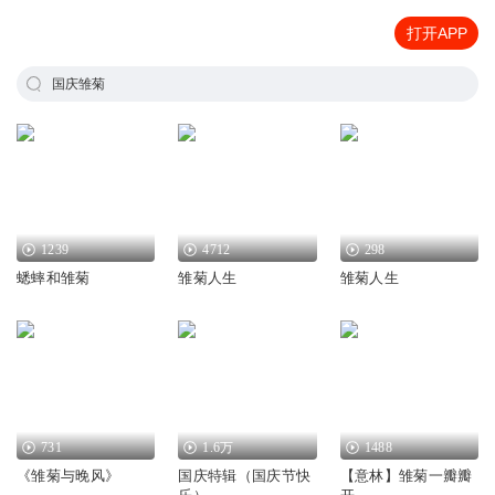
打开APP
国庆雏菊
1239
4712
298
蟋蟀和雏菊
雏菊人生
雏菊人生
731
1.6万
1488
《雏菊与晚风》
国庆特辑（国庆节快
【意林】雏菊一瓣瓣