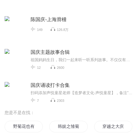
陈国庆-上海滑稽
149
126.8万
国庆主题故事合辑
祖国妈妈生日，我们一起来听一听系列故事。不仅仅有《我的祖国》，还有红军故事，也有关于战争的故事，让大家体会到和平年代的不易。
12
2600
国庆诵读打卡合集
扫码添加声悦童星老师【造梦者文化-声悦童星】，备注“诵读打卡”报名，已添加好友的，直接发送“诵读打卡”报名，报名成功后进入社群。
7
2303
您是不是在找：
野菊花也有春天
韩娱之雏菊
穿越之大庆帝国