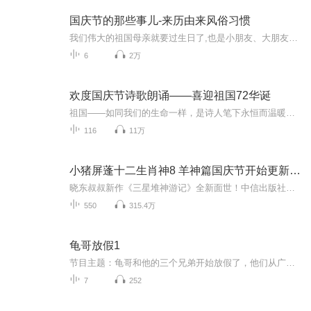
国庆节的那些事儿-来历由来风俗习惯
我们伟大的祖国母亲就要过生日了,也是小朋友、大朋友们最喜欢的“国庆小长假”或说“黄金周”还有说”国庆7天乐”的，说法真是不一而足。那么“国庆节”是怎么来的？自古以来国庆节怎么庆贺？新中国国庆节的来历，以及新中国国庆节的庆贺方式又有哪些呢？ ...
6
2万
欢度国庆节诗歌朗诵——喜迎祖国72华诞
祖国——如同我们的生命一样，是诗人笔下永恒而温暖的主题。在祖国72周年华诞来临之际，特创建这个诗歌朗诵专辑，诵读经典爱国篇章，和大家一起歌颂祖国，向国庆的献礼！祝愿伟大的祖国繁荣富强，祝愿大家国庆节快乐，度过平安快乐的黄金周假期！
116
11万
小猪屏蓬十二生肖神8 羊神篇国庆节开始更新啦！
晓东叔叔新作《三星堆神游记》全新面世！中信出版社出版！京东当当淘宝均有售！点蓝色字收听——《小猪屏蓬爆笑日记2024》《小猪屏蓬爆笑日记2》《小猪屏蓬爆笑日记1》让你笑得喘不上气！《我进故宫当富翁——小猪屏蓬故宫财商笔记》教你成为大富翁！《小...
550
315.4万
龟哥放假1
节目主题：龟哥和他的三个兄弟开始放假了，他们从广州回来之后正式开始了寒假生活，他们有很多作业，每天都挺充实。拉布布和企鹅也很喜欢放假，因为有大量时间可以和跟龟哥一起玩。
7
252