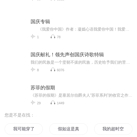
国庆专辑
《我爱你中国》作者：凝嫣心语我爱你中国！我爱你春天蓬勃的秧苗；我爱你秋日金黄的硕果。我爱你中国！我爱你青松气质，我爱你红梅品格！我爱你家乡的甜蔗好像乳汁滋润着我的心窝。我爱你中国，我要把最美的歌儿献给你，我的母亲我的祖国。我爱你中国，我爱...
1
78
国庆献礼！领先声创国庆诗歌特辑
我们的民族是一个坚韧不拔的民族，历史给予我们的苦难都变成了闪着金光的勋章！我们的国家是一个龙腾虎跃的国家，那条巨龙正以不可阻挡之势崛起于神奇的东方！------------------------------------------------值此祖国70周年华诞之际，领先声创以诗歌向祖国献礼！用我们的声音、用我们的热血、用我们的灵魂诵读经典爱国篇章，歌颂我们的祖国！永远繁荣富强！
8
6076
苏菲的假期
《苏菲的假期》是塞居尔伯爵夫人“苏菲系列”的收官之作，讲述了苏菲、玛格丽特、卡米耶等“小淑女”和保罗、让、莱昂等“小绅士”在暑假里发生的种种。在这个悠长假期里，男孩和女孩们一起学习、玩耍、冒险，共同体验了重逢的喜悦和离别的悲伤，上演了一...
29
1449
您是不是在找：
我可能穿了个假异界
假如这是真的
我的超时空假期