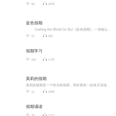
50
2478
蓝色假期
《Letting the World Go By》(蓝色假期)，一张能让你心境平和，怡情悦性的发烧美乐，由世界著名的发烧名厂Real Music录制，多位新纪元音乐名家：钢琴家Kevin Kern，Danny Wright，Berward Koch，吉他手Govi，竖琴家Hilary Stagg等，倾情演奏十一首醉人...
11
352
假期学习
410
1.4万
莫莉的假期
莫莉的假期是一个快乐的假期，和好朋友一起谈天说地，一起进行一次华丽的冒险，一起去偶像的书店打工……可是，这个暑假与以前又有点不同，感觉大家一下子都长大了，有了这样那样的烦恼和秘密。妈妈的爱有时会觉得是种甜蜜的负担，与好朋友的相处彼此温暖又彼此伤害，心里藏着一个关于男孩子的秘密……看来，没有烦恼的成长，那是到不了的彼岸……
11
1005
假期诵读
33
1112