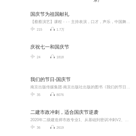
乐）
国庆节为祖国献礼
【蔡蔡演艺】课程﹣-﹣主持表演，口才，声乐，中国舞，民族舞。独特的小舞台，专业的录音棚，每一位同学都能成为优秀的小明星。独特的教学模式，轻松上课，快乐学习！知名主持人，舞蹈家，高级教师任职授课！江南总校：河沟街42号三楼 18545856430江北分校...
215
1.7万
庆祝七一和国庆节
24
1818
我们的节日-国庆节
南京出版传媒集团·南京出版社出版的图书《我们的节日》通过对中国节日文化和节日意义进行深度的挖掘，面向青少年群体构建独具特色的栏目内容，以此丰富春节、元宵节、清明节、端午节、七夕节、中秋节、重阳节等传统节日；六一节、教师节、国庆节等新兴节日的文化内涵和表现形式。促进青少年形成新的节日习俗，提升节日仪式感、认同感。音频作品由金陵朗读者联盟志愿者朗诵，南京音像出版社、金陵图书馆联合制作。
35
8076
二建市政冲刺，适合国庆节逆袭
2020年二级建造师市政专业1、从基础到密训冲刺V2、从精华课程到超压密押V3、0基础同步更新v4、持续更新到2020年考试V5、只要你跟着学让你一次稳拿证V6、渠道超压压题，超压三页纸等独家绝密压题!
36
2619