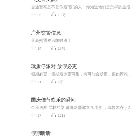
交通警察是不是你最“恨”的人，你知道他们是怎样的生活状态吗？走近他们，你会发现他们和你想的不一样？我们一起走进他们的工作生活，你会发现他们的心！我们替您完成这个任务，他们是在守护着自己的理想！
96
1.2万
广州交警信息
最新交通资讯即时送上
14
1748
玩蛋仔派对 放假必更
假期必更，假期最少更两集，有可能会断更，假如评论多，月票多，听的多的话，最多一天更四集，更的必须得是假期，不过有没有好心人来给个好评？三星也行，现在我23的订阅量，一个评论都没有
81
1万
国庆佳节欢乐的瞬间
金秋送爽 层林尽染 适逢新疆成立70周年 ，乌鲁木齐于2025年9月23日迎来党中央和习大大带领的慰问团。新疆各族群众欢欣鼓舞，热烈欢迎。
27
1311
假期听听