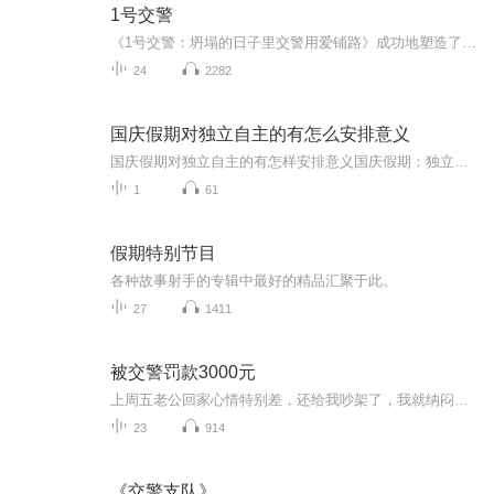
1号交警
《1号交警：坍塌的日子里交警用爱铺路》成功地塑造了公安交警张智国、晏岷清、刘邵、杨蜀明、齐凯等一大批公安交警形象。他们在党和国家、人民需要的时候，舍小家顾大家，全身心地投入到了抗震救灾工作中。他们热爱公安事业，愿意为党的公安工作牺牲自己的...
24
2282
国庆假期对独立自主的有怎么安排意义
国庆假期对独立自主的有怎样安排意义国庆假期：独立自主生活的“试金石”与“充电场”一自主规划：构建独立自主生活的“蓝图能力”二生活实践：夯实独立自主生活的“技能底座”三自我探索：深化独立自主生活的“精神内核”四假期意义：从“短期体验”到“...
1
61
假期特别节目
各种故事射手的专辑中最好的精品汇聚于此。
27
1411
被交警罚款3000元
上周五老公回家心情特别差，还给我吵架了，我就纳闷了为什么了，后来再三询问说今天在苏州回来的时候，有人追尾他车屁股了，交警判他全责，我问老公为什么，他说他也不知道，交警说他全责，他也没有办法。后来他说一个人全责太冤枉了，与交警协商能不能让...
23
914
《交警支队》