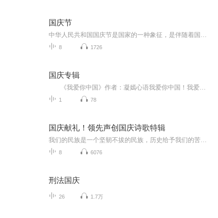
国庆节
中华人民共和国国庆节是国家的一种象征，是伴随着国家的出现而出现的。让我们用诗歌朗诵歌颂祖国的繁荣富强，国泰民安。
8
1726
国庆专辑
《我爱你中国》作者：凝嫣心语我爱你中国！我爱你春天蓬勃的秧苗；我爱你秋日金黄的硕果。我爱你中国！我爱你青松气质，我爱你红梅品格！我爱你家乡的甜蔗好像乳汁滋润着我的心窝。我爱你中国，我要把最美的歌儿献给你，我的母亲我的祖国。我爱你中国，我爱...
1
78
国庆献礼！领先声创国庆诗歌特辑
我们的民族是一个坚韧不拔的民族，历史给予我们的苦难都变成了闪着金光的勋章！我们的国家是一个龙腾虎跃的国家，那条巨龙正以不可阻挡之势崛起于神奇的东方！------------------------------------------------值此祖国70周年华诞之际，领先声创以诗歌向祖国献礼！用我们的声音、用我们的热血、用我们的灵魂诵读经典爱国篇章，歌颂我们的祖国！永远繁荣富强！
8
6076
刑法国庆
26
1.7万