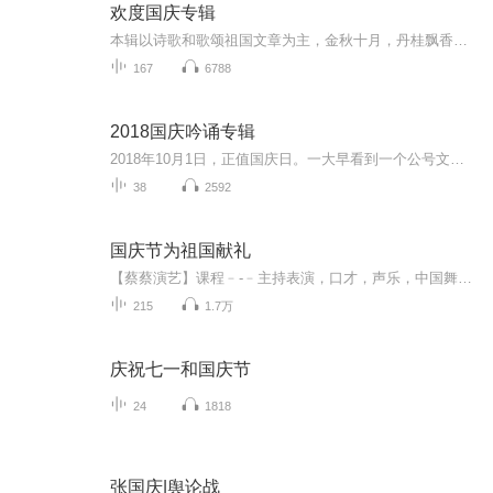
欢度国庆专辑
本辑以诗歌和歌颂祖国文章为主，金秋十月，丹桂飘香，在这个充满丰收喜悦的季节里，我们满怀激动和自豪，迎来了中华人民共和国76周年华诞。这不仅是一个庄重的纪念日，更是全体中华儿女共同欢庆的盛大的节日，承载着深厚的民族情感和历史意义.
167
6788
2018国庆吟诵专辑
2018年10月1日，正值国庆日。一大早看到一个公号文章，正是文天祥的《己卯十月一日至燕越五日罹狴犴有感而赋》。当然，彼十一非当今的十一。不过数字的巧合还是让人感触，今天拿来读一读，体味一番历史英杰的民族情怀，恰也当时。 根据诗题来看，这组诗是写于十月一日至十月五日之间，是文天祥被俘之后所作，这些诗作不仅有凛凛正气，更也能看的到他百端交集的复杂情感。另一首于右任先生的《望大陆》，微信公号有称《望乡》，一句“山之上国之殇”荡气回肠，一并兴起拿来读了一读。仓促间多有瑕疵...
38
2592
国庆节为祖国献礼
【蔡蔡演艺】课程﹣-﹣主持表演，口才，声乐，中国舞，民族舞。独特的小舞台，专业的录音棚，每一位同学都能成为优秀的小明星。独特的教学模式，轻松上课，快乐学习！知名主持人，舞蹈家，高级教师任职授课！江南总校：河沟街42号三楼 18545856430江北分校...
215
1.7万
庆祝七一和国庆节
24
1818
张国庆|舆论战