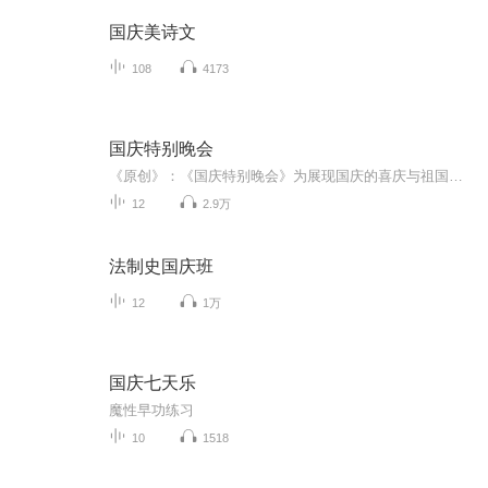
国庆美诗文
108
4173
国庆特别晚会
《原创》：《国庆特别晚会》为展现国庆的喜庆与祖国的深情我将以具体的场景切入从清晨升旗的庄严到街头巷尾的欢庆到历史与当下的交融，用优美的笔触传递对祖国的热爱与自豪！用诗歌和情感美文形式，歌颂祖国的繁荣富强，祝人民幸福安康！
12
2.9万
法制史国庆班
12
1万
国庆七天乐
魔性早功练习
10
1518