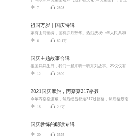
7
2303
祖国万岁｜国庆特辑
家有山河锦绣，国有岁月芳华。热烈庆祝中华人民共和国成立73周年！
6
82.1万
国庆主题故事合辑
祖国妈妈生日，我们一起来听一听系列故事。不仅仅有《我的祖国》，还有红军故事，也有关于战争的故事，让大家体会到和平年代的不易。
12
2600
2021国庆摩旅，丙察察317格聂
今年丙察察进藏，然后经昌都走317过德格，然后格聂南线，最后沙溪古镇收尾。
15
2.4万
国庆教练的朗读专辑
30
3325