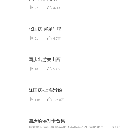
22
4713
张国庆|穿越牛熊
91
4.2万
国庆出游去山西
10
5805
陈国庆-上海滑稽
149
126.8万
国庆诵读打卡合集
扫码添加声悦童星老师【造梦者文化-声悦童星】，备注“诵读打卡”报名，已添加好友的，直接发送“诵读打卡”报名，报名成功后进入社群。