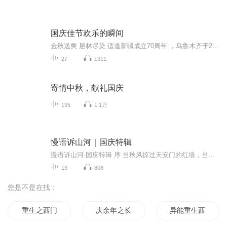
国庆佳节欢乐的瞬间
金秋送爽 层林尽染 适逢新疆成立70周年 ，乌鲁木齐于2025年9月23日迎来党中央和习大大带领的慰问团。新疆各族群众欢欣鼓舞，热烈欢迎。
27
1311
寄情中秋，献礼国庆
195
1.1万
慢语诉山河｜国庆特辑
慢语诉山河·国庆特辑 序 当秋风掠过天安门的红墙，当桂香漫过万里长江的碧波，我总愿慢下脚步，以声为笔，轻轻描摹这山河的模样。 不必追赶喧嚣的潮，也无需堆砌华丽的词——这一辑里，每一段朗诵都是心底的低语：是对着塞北草原的星子说“国泰”，是向着...
13
808
您是不是在找：
重生之西门庆
庆余年之长歌行
异能重生西门庆