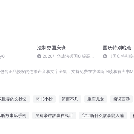
法制史国庆班
国庆特别晚会
y6
2020年华成法硕国庆提高班
《国庆特别晚
法制史马志冰 (12)
，包含正品授权的连播声音和文字全集，支持免费在线试听阅读和有声书M
权世界的文抄公
奇书小抄
简而不凡
重庆儿女
简说西游
为简爱
简兮简兮
大庆皇太子
竹简上的笔迹
仙道至简
以听故事嘛手机
吴建豪讲故事在线听
宝宝听什么故事能入睡
事绝望教室
听恐怖尖叫的鬼故事
人民网听奥运故事
两岁听故