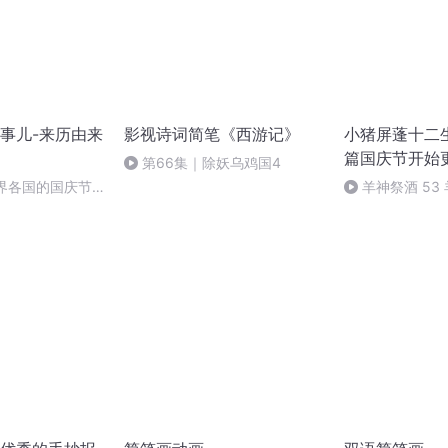
事儿-来历由来
影视诗词简笔《西游记》
小猪屏蓬十二生
篇国庆节开始
第66集｜除妖乌鸡国4
世界各国的国庆节-
羊神祭酒 53
事儿
坛 敬天地白泽做