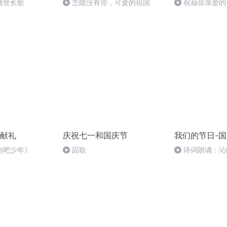
盛世长歌
怎能没有你，可爱的祖国
祝福你亲爱的
献礼
庆祝七一和国庆节
我们的节日-
跑吧少年》
囚歌
诗词朗诵：沁
读者：张继军