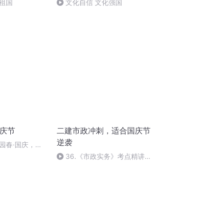
祖国
文化自信 文化强国
国庆节
二建市政冲刺，适合国庆节
逆袭
园春·国庆，朗
36.《市政实务》考点精讲第
36节课_2020926212025