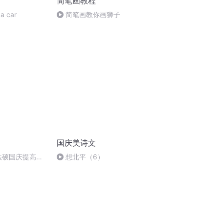
简笔画教程
a car
简笔画教你画狮子
国庆美诗文
成法硕国庆提高班
想北平（6）