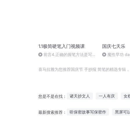
1.1极简硬笔入门视频课
国庆七天乐
前言4.正确的握笔方法是写好
魔性早功 da
字的前提
喜马拉雅为您推荐国庆节 手抄报 简笔的精选专辑
诸天抄文人
一人有庆
女
您是不是在找：
庆云传奇
抄袭者系统
成
听保密故事写保密作
黑屏可
最新搜索推荐：
三京夜行抄
懒猫投胎故事在线听
听鬼故