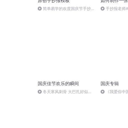
原创手抄报模板
如何制作一张
简单易学的欢度国庆节手抄报
手抄报老师A
#一分钟手抄报
国庆佳节欢乐的瞬间
国庆专辑
冬天寒风刺骨 大巴扎好似温
《我爱你中
暖的春天