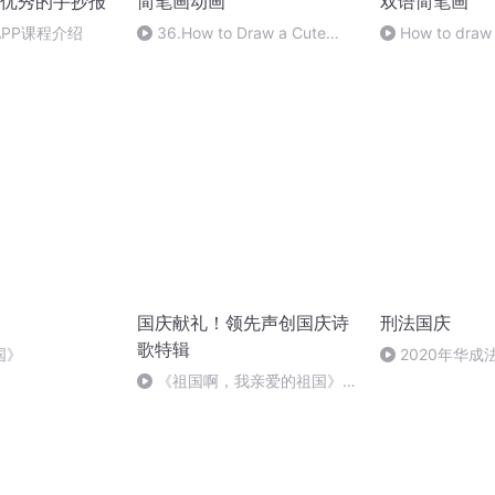
优秀的手抄报
简笔画动画
双语简笔画
PP课程介绍
36.How to Draw a Cute
How to draw 
Cartoon Tiger
Easy(Av841003889,P36)
国庆献礼！领先声创国庆诗
刑法国庆
歌特辑
国》
2020年华
刑法陈 (26)
《祖国啊，我亲爱的祖国》温
婉