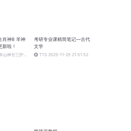
肖神8 羊神
考研专业课精简笔记—古代
更新啦！
文学
 羊山神廿三护祭
TTS 2025-11-25 21:51:52
祭酒（4）