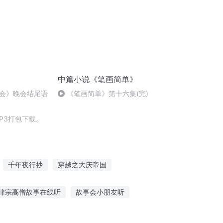
中篇小说《笔画简单》
会》晚会结尾语
《笔画简单》第十六集(完)
P3打包下载。
千年夜行抄
穿越之大庆帝国
重生之大抄袭王
简连城日报
大道简经
律宗高僧故事在线听
故事会小朋友听
事玩具
听情感故事在线收听