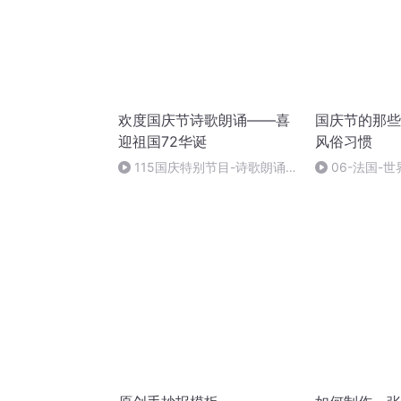
欢度国庆节诗歌朗诵——喜
国庆节的那些
迎祖国72华诞
风俗习惯
115国庆特别节目-诗歌朗诵-
06-法国-
中国梦
国庆节的那些