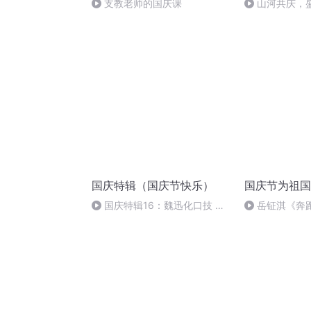
支教老师的国庆课
山河共庆，
国庆特辑（国庆节快乐）
国庆节为祖国
国庆特辑16：魏迅化口技 二
岳钲淇《奔
胡 东方红+一般唱法和原生态