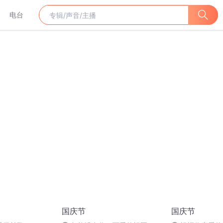
电台
国庆节
国庆节