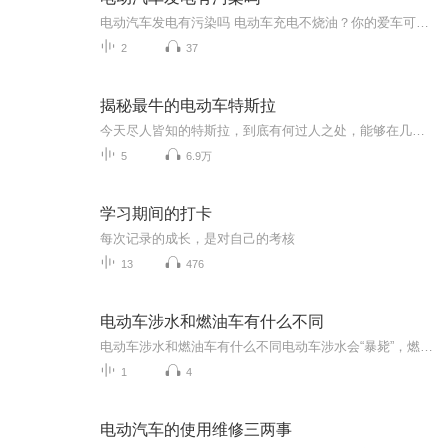
电动汽车发电有污染吗 电动车充电不烧油？你的爱车可能正在偷偷"嗑煤"！ 老王最近换了辆纯电动车，天天在小区群里晒他的"零排放"出行。直到上个月楼下新开了家烧烤摊，老王一边啃着羊肉串一边抱怨雾霾天，被邻居一句"你电动车充的电都是烧煤发的"噎得...
2
37
揭秘最牛的电动车特斯拉
今天尽人皆知的特斯拉，到底有何过人之处，能够在几近饱和的汽车市场上，以外行开辟全新的产品品类。 特斯拉，特别是为人们所熟知的Model S，集电动、高性能、长续航、科技感和大尺寸等”高端“特性于一身。 本专题将通过5集，从技术角度来解读特斯拉，每集10分钟。
5
6.9万
学习期间的打卡
每次记录的成长，是对自己的考核
13
476
电动车涉水和燃油车有什么不同
电动车涉水和燃油车有什么不同电动车涉水会“暴毙”，燃油车却能“苟住”？中医视角解密水下生存法则（开篇场景化引入）去年夏天郑州暴雨时，我亲眼看见两辆车在齐腰深的水里演绎不同命运：电动车像被点了穴般突然趴窝，燃油车却喘着粗气趟过了积水区。这...
1
4
电动汽车的使用维修三两事