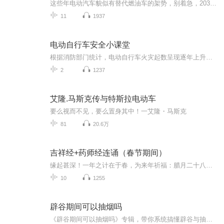
这些年电动汽车貌似有替代燃油车的架势，别着急，2035很快就会来到，我们应该能看到结果的那一天！可笑的是，因为囊中羞涩，朋友支持我，借给我一辆电动汽车代步，我也因此成了嘴里骂着电动汽车，手里还开着电动汽车的那一族。。。汗。。。也因此不得不遇...
11
1937
电动自行车安全小课堂
根据消防部门统计，电动自行车火灾起数呈现逐年上升态势，电动自行车乱停放、违规充电等已成为引发火灾事故的“高风险点”，给社会安全带来了隐患。FM100.9特别制作《电动自行车安全小课堂》，让大家提高安全意识，文明管理自己的电动自行车。
2
1237
艾隆.马斯克传与特斯拉电动车
要么视而不见，要么置身其中！一艾隆・马斯克
81
20.6万
吉祥经+药师经连诵（春节期间）
缘起甚深！一年之计在于春，为来年祈福：腊月二十八至正月初七，直播间：吉祥经与药师经连诵。为新的一年祈福：愿国泰民安，国基巩固，治道遐昌，法运昌隆，消灾免难，吉祥如意！（佛经恭诵：水月居士。直播间诵读。）
10
1255
辟谷期间可以抽烟吗
《辟谷期间可以抽烟吗》专辑，带你系统搞懂辟谷与抽烟那点事儿！10个免费音频，从基础到进阶，10个角度深扒辟谷期抽烟的利弊。付费音频《辟谷期间可以抽烟吗》，10篇精华文章，深度剖析，给你权威解答。别再傻傻问能不能抽了，快来听听，辟谷抽烟不迷路！