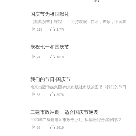
乐）
国庆节为祖国献礼
【蔡蔡演艺】课程﹣-﹣主持表演，口才，声乐，中国舞，民族舞。独特的小舞台，专业的录音棚，每一位同学都能成为优秀的小明星。独特的教学模式，轻松上课，快乐学习！知名主持人，舞蹈家，高级教师任职授课！江南总校：河沟街42号三楼 18545856430江北分校...
215
1.7万
庆祝七一和国庆节
24
1818
我们的节日-国庆节
南京出版传媒集团·南京出版社出版的图书《我们的节日》通过对中国节日文化和节日意义进行深度的挖掘，面向青少年群体构建独具特色的栏目内容，以此丰富春节、元宵节、清明节、端午节、七夕节、中秋节、重阳节等传统节日；六一节、教师节、国庆节等新兴节日的文化内涵和表现形式。促进青少年形成新的节日习俗，提升节日仪式感、认同感。音频作品由金陵朗读者联盟志愿者朗诵，南京音像出版社、金陵图书馆联合制作。
35
8076
二建市政冲刺，适合国庆节逆袭
2020年二级建造师市政专业1、从基础到密训冲刺V2、从精华课程到超压密押V3、0基础同步更新v4、持续更新到2020年考试V5、只要你跟着学让你一次稳拿证V6、渠道超压压题，超压三页纸等独家绝密压题!
36
2619