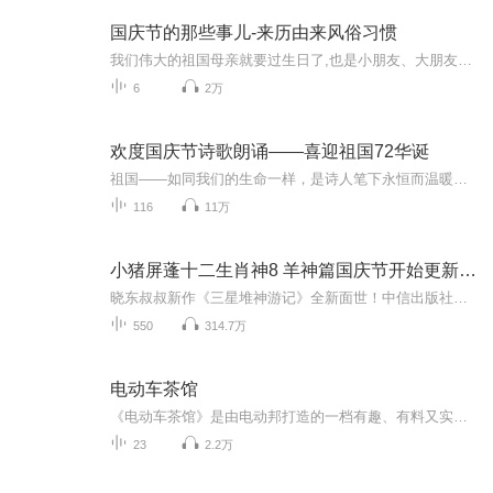
国庆节的那些事儿-来历由来风俗习惯
我们伟大的祖国母亲就要过生日了,也是小朋友、大朋友们最喜欢的“国庆小长假”或说“黄金周”还有说”国庆7天乐”的，说法真是不一而足。那么“国庆节”是怎么来的？自古以来国庆节怎么庆贺？新中国国庆节的来历，以及新中国国庆节的庆贺方式又有哪些呢？ ...
6
2万
欢度国庆节诗歌朗诵——喜迎祖国72华诞
祖国——如同我们的生命一样，是诗人笔下永恒而温暖的主题。在祖国72周年华诞来临之际，特创建这个诗歌朗诵专辑，诵读经典爱国篇章，和大家一起歌颂祖国，向国庆的献礼！祝愿伟大的祖国繁荣富强，祝愿大家国庆节快乐，度过平安快乐的黄金周假期！
116
11万
小猪屏蓬十二生肖神8 羊神篇国庆节开始更新啦！
晓东叔叔新作《三星堆神游记》全新面世！中信出版社出版！京东当当淘宝均有售！点蓝色字收听——《小猪屏蓬爆笑日记2024》《小猪屏蓬爆笑日记2》《小猪屏蓬爆笑日记1》让你笑得喘不上气！《我进故宫当富翁——小猪屏蓬故宫财商笔记》教你成为大富翁！《小...
550
314.7万
电动车茶馆
《电动车茶馆》是由电动邦打造的一档有趣、有料又实用的新能源汽车类音频栏目。每期由电动邦专业编辑超辉亲自献声，帮助新能源车主们解决选车、买车、用车、养车等方面的问题。此外，我们还会不定期邀请新能源真实车主走进我们的茶馆，品味大碗茶的同时，与电动邦主编老涛、主播超辉一起分享当下最热门新能源车型的用车感受与经验。播出时间：每周一、三、五晚更新！主播与嘉宾简介：超辉：电动邦专业编辑、视频主持人，试驾、拍摄过的新能源车型超过30款，对市场上主流的新能源汽车...
23
2.2万