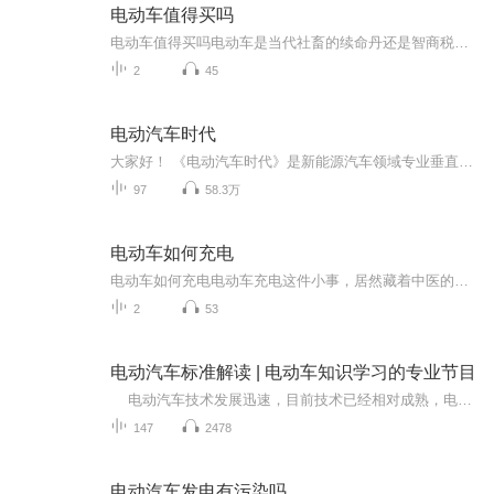
电动车值得买吗
电动车值得买吗电动车是当代社畜的续命丹还是智商税？老中医用五运六气给你算笔明白账 每天早高峰看着地铁里挤成沙丁鱼罐头的人类，本野生中医调理师总忍不住摸脉问诊——这哪是通勤，分明是群体性经络淤堵现场。当白领们的任脉督脉在车厢里扭成麻花时...
2
45
电动汽车时代
大家好！ 《电动汽车时代》是新能源汽车领域专业垂直媒体，干货、内幕、猛料、八卦等，你想了解什么可以给我们留言，统统满足你。 本节目由电动汽车时代网和喜马拉雅联合推出。
97
58.3万
电动车如何充电
电动车如何充电电动车充电这件小事，居然藏着中医的养生智慧？ 作为一枚每天骑着小电驴穿梭在城市里的打工人，我太懂你们被电量焦虑支配的恐惧了——早上出门显示满格，到公司就剩两格；下班想绕道买个菜，电量条红得跟火锅底料似的。别急，今天咱们用...
2
53
电动汽车标准解读 | 电动车知识学习的专业节目
电动汽车技术发展迅速，目前技术已经相对成熟，电动汽车的销量也在逐年攀升。总体来看，电动汽车的发展正处于加速发展阶段。电动汽车必将成为未来汽车市场的主力军。电动汽车的行业政策，优惠政策，标准也在不断的出台完善。 本节目针对电动汽...
147
2478
电动汽车发电有污染吗