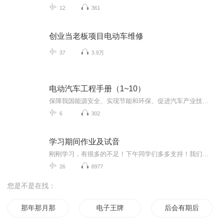
12
361
创业当老板项目电动车维修
37
3.9万
电动汽车工程手册（1~10）
保障我国能源安全、实现节能和环保、促进汽车产业技术革命及产业转型升级，是发展新能源汽车的国家战略和大势所趋。以新能源汽车为基础的智能网联汽车，将会在生产环节以及整个消费环节、服务环节取得全面发展。经过国家四个“五年计划”的科技攻关，特别...
6
302
学习期间作业及试音
刚刚学习，有很多的不足！下午同学们多多支持！我们一起努力！
26
8977
您是不是在找：
那年那月那时节
电子王牌
后会有期后会有期