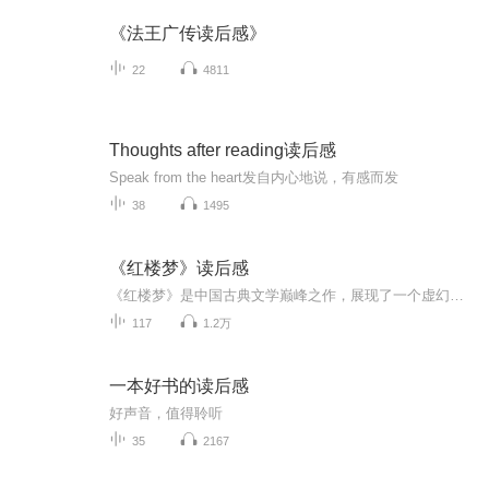
《法王广传读后感》
22
4811
Thoughts after reading读后感
Speak from the heart发自内心地说，有感而发
38
1495
《红楼梦》读后感
《红楼梦》是中国古典文学巅峰之作，展现了一个虚幻泡影般的红楼世界，其中人物性格迥异，情感纠葛复杂。书中通过贾宝玉、林黛玉、薛宝钗等人物的命运沉浮，深刻反映了封建社会的种种弊端。阅读此书，我深感其文学价值极高，不仅人物形象栩栩如生，而且语...
117
1.2万
一本好书的读后感
好声音，值得聆听
35
2167