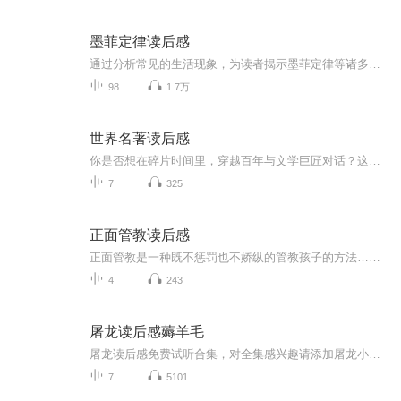
墨菲定律读后感
通过分析常见的生活现象，为读者揭示墨菲定律等诸多心理定律、心理效应的本质，让读者可以熟知并且掌握这些心理学知识，帮助读者在人生的博弈过程中过关斩将、让工作和生活更加轻松自如
98
1.7万
世界名著读后感
你是否想在碎片时间里，穿越百年与文学巨匠对话？这张专辑以 “名著解码 + 情感共鸣” 为核心，精选《百年孤独》《简・爱》《追风筝的人》等 30 + 部世界经典，用磁性嗓音拆解文字密码：从《傲慢与偏见》的婚姻观到《局外人》的荒诞哲学，既剖析时代背景与...
7
325
正面管教读后感
正面管教是一种既不惩罚也不娇纵的管教孩子的方法……孩子只有在一种和善而坚定的气氛中，才能培养出自律、责任感、合作以及自己解决问题的能力，才能学会使他们受益终生的社会技能和人生技能，才能取得良好的学业成绩……如何运用正面管教方法使孩子获得这种能力，就是这本书的主要内容。这张专辑主要是我对本书各章节的读后感，概述文本关键内容、文末总结和自己的笔记。
4
243
屠龙读后感薅羊毛
屠龙读后感免费试听合集，对全集感兴趣请添加屠龙小助理获取专属优惠券。屠龙带你读厚读透硬核书籍，人生关键期厚积薄发。
7
5101