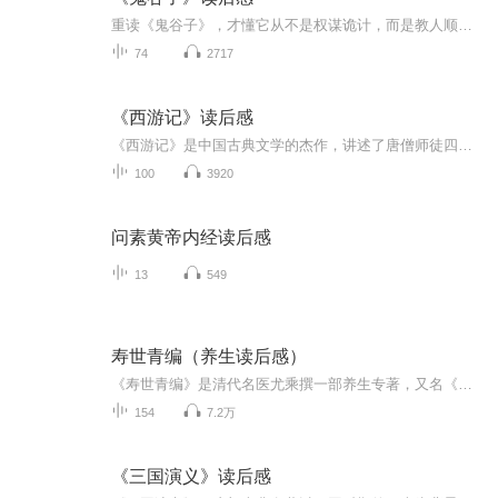
重读《鬼谷子》，才懂它从不是权谋诡计，而是教人顺应规律、掌控节奏的生存哲学。在这里，我会慢慢分享书中让我豁然开朗的处世心法，拆解那些藏在文字里的人性洞察与成事智慧，带你一起读懂古人的通透与格局。
74
2717
《西游记》读后感
《西游记》是中国古典文学的杰作，讲述了唐僧师徒四人历经九九八十一难，终至西天取得真经的故事。这部作品不仅展现了丰富的想象力，还深刻反映了人性的光辉与阴暗。孙悟空的机智勇敢、猪八戒的憨厚可爱、沙僧的忠诚稳重，以及唐僧的慈悲坚定，都给我留下...
100
3920
问素黄帝内经读后感
13
549
寿世青编（养生读后感）
《寿世青编》是清代名医尤乘撰一部养生专著，又名《寿世编》。清康熙六年（1667年）以附于丛书《士材三书》的形式刊刻问世。书凡两卷。卷上收载勿药须知，疗心法言，养肝、养脾、养肺、养肾说，斋说，食忌说，居室安处论，睡诀，孙真人卫生歌，真西山卫生...
154
7.2万
《三国演义》读后感