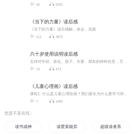
42
5241
《当下的力量》读后感
《当下的力量》读后感触，体会，实践
111
3972
六十岁使用说明读后感
去掉对年轻、老化、孩子、夫妻、朋友的种种在意，尽管忘记，悠哉生活。六十岁真好！
13
473
《儿童心理画》读后感
课程1: 什么是儿童心理绘画？我们家长为什么要学习和了解创意绘画呢？课程详情图：
7
1450
您是不是在找：
读书成神
读爱莫能弃有感
超级读者系统