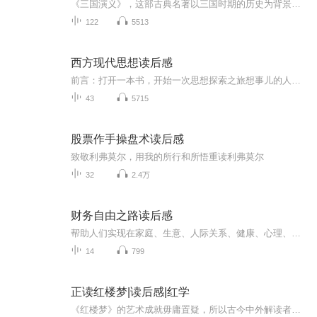
《三国演义》，这部古典名著以三国时期的历史为背景，展现了群雄逐鹿、英雄辈出的壮丽画卷。书中人物形象鲜明，性格各异，如曹操的雄才大略、刘备的仁德宽厚、诸葛亮的智谋超群等，都给我留下了深刻印象。作品不仅反映了历史的波澜壮阔，更传递了忠诚、智...
122
5513
西方现代思想读后感
前言：打开一本书，开始一次思想探索之旅想事儿的人：20世纪西方思想家人类区别于其他物种的独特性在于，既能“做事儿”，又会“想事儿”。古今中外都有一些特别擅长想事儿的人，他们的思考与言说，既是对社会现实的认识和理解，又会产生一种无形的力量，...
43
5715
股票作手操盘术读后感
致敬利弗莫尔，用我的所行和所悟重读利弗莫尔
32
2.4万
财务自由之路读后感
帮助人们实现在家庭、生意、人际关系、健康、心理、精神六个生活的主要方面都得到平衡协调的发展！欢迎加微信shichendu，一起交流，学习。
14
799
正读红楼梦|读后感|红学
《红楼梦》的艺术成就毋庸置疑，所以古今中外解读者无数。但是这些解读往往两极分化，或者受阶级斗争的影响，把人物划分成不同的阶级去解读，导致了人物形象的脸谱化；或者用一种偏激的情绪化去解读，这种虽然有趣，但往往迎合的是人们的低级趣味。如此既...