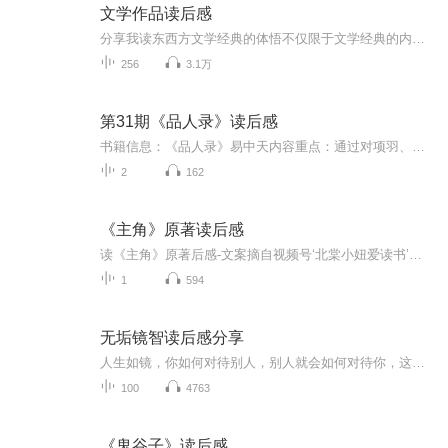
文学作品读后感
分享我读东西方文学经典的体悟不仅限于文学经典的内容概述重点在于抽丝剥茧解读文学经典的机理挖掘它们成为经典的原因
256
3.1万
第31期《品人录》读后感
书籍信息：《品人录》易中天内容重点：通过对项羽、海瑞、雍正（原书还有曹操和武则天）的解读，分析性格对人命运的影响，以及通过海瑞与雍正的努力和失败揭示封建社会体制的必然失败的原因。主播介绍：16年的不间断阅读，酝酿出的不同角度的理解推荐人群...
2
162
《主角》原著读后感
读《主角》原著后感-文案摘自视频号‘北棠小妞爱读书’，再此致敬
1
594
无垢镜智读后感分享
人生如镜，你如何对待别人，别人就会如何对待你，这句话简单却深刻，它告诉我们，人与人之间的相处，其实就是一场心灵的对话，你给予世界的善意，终将回馈给你自己
100
4763
《鬼谷子》读后感