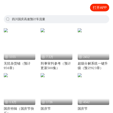
打开APP
四川国庆高速预计车流量
1355
7.5万
2452
无忧杂货铺（预计
刑事审判参考（预计
超级分解系统一键升
956章）
更新500集）
级（预计923章）
1.6万
1726
4542
国庆特辑（国庆节快
国庆节
国庆节