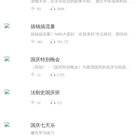
读懂宋词，从宋词背后的故事开始。 通过手绘漫画和段子，陈磊（笔名：混子哥）领衔的半小时漫画团队带我们重新读懂了那些从小背到大的宋词： 大文豪苏轼的“竹杖芒鞋轻胜马，谁怕？一蓑烟雨任平生”看着乐观阔达，却是在他跌到人生谷底时所写；心怀天下的...
43
2608
搞钱搞流量
搞钱搞流量》hello大家好，欢迎来到“专注路径，期待结果，钱和流量hope always”的《搞钱搞流量》系列访谈播客。这里有小红书、抖音、视频号等新媒体的iP打造和流量变现路径分享，这里有电商IP、品牌建设、销售技巧、营销策略和创业故事等实战干货。无论...
462
781.7万
国庆特别晚会
《原创》：《国庆特别晚会》为展现国庆的喜庆与祖国的深情我将以具体的场景切入从清晨升旗的庄严到街头巷尾的欢庆到历史与当下的交融，用优美的笔触传递对祖国的热爱与自豪！用诗歌和情感美文形式，歌颂祖国的繁荣富强，祝人民幸福安康！
12
2.9万
法制史国庆班
12
1万
国庆七天乐
魔性早功练习