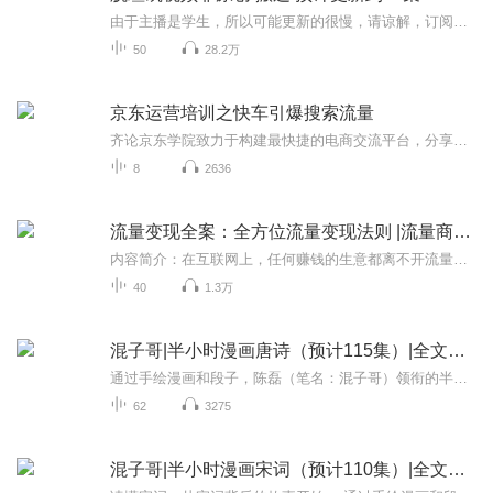
由于主播是学生，所以可能更新的很慢，请谅解，订阅有关必回 大家也可以帮主播多多宣传。谢谢。
50
28.2万
京东运营培训之快车引爆搜索流量
齐论京东学院致力于构建最快捷的电商交流平台，分享是交流的第一步本学院讲师专注于讲解京东平台介绍、京东开店流程、商品上架、店铺装修、店铺引流、京东移动端运营、订单处理、数据分析与优化、会员营销管理、店铺运营年度规划等。让你在京东运营上更加得心应手
8
2636
流量变现全案：全方位流量变现法则 |流量商业化
内容简介：在互联网上，任何赚钱的生意都离不开流量，关于流量的战争也从未停止过。在移动互联网时代，“用户=流量=金钱”依然是颠扑不破的真理，大到BAT这样的巨头，小到个人创业者，都离不开流量。有流量，就意味着有生存下去的机会。可是，仅仅有流量就...
40
1.3万
混子哥|半小时漫画唐诗（预计115集）|全文免费
通过手绘漫画和段子，陈磊（笔名：混子哥）领衔的半小时漫画团队带我们重新读懂了那些从小背到大的唐诗： 李白喊出“安能摧眉折腰事权贵，使我不得开心颜”是因为朝廷总不让他当大官，内心憋屈；王之涣写下欲穷千里目，更上一层楼”，不是因为立志从军来到...
62
3275
混子哥|半小时漫画宋词（预计110集）|全文免费