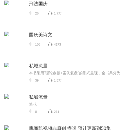
刑法国庆
26
1.7万
国庆美诗文
108
4173
私域流量
本书采用“理论点拨+案例复盘”的形式呈现，全书共分为6个部分，除第一部分外，其余五部分均为1章理论点拨配合3章典型案例的形式，其中每个案例开始部分都会提出几个针对性的问题，让读者带着思考跟随本书一起复盘案例。在案例最后，作者还会根据自己的理...
39
1.5万
私域流量
繁花
8
211
脱缰凯视频非原创 搬运 预计更新到50集