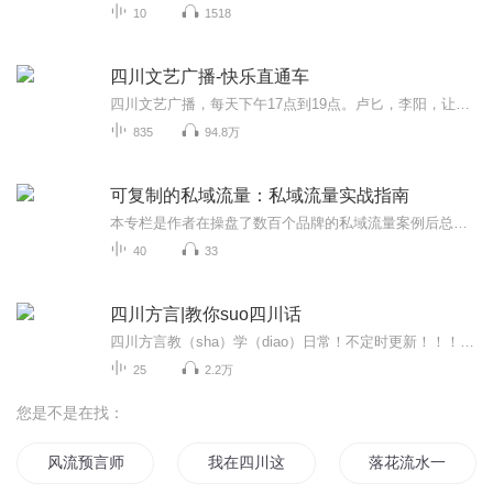
10
1518
四川文艺广播-快乐直通车
四川文艺广播，每天下午17点到19点。卢匕，李阳，让你欢乐不断， 此专辑，声音可能不是很完整，因为是手机录音，偶尔电话打断，偶尔要过隧道。 介意这个情况的请理解，日期后面是频率再后面是每天录制的时间（24小时制），可以自己找连贯时间
835
94.8万
可复制的私域流量：私域流量实战指南
本专栏是作者在操盘了数百个品牌的私域流量案例后总结出的可复制的方法论，是一套私域流量循环变现的运营体系。本专栏从高阶认知、精准引流、精细运营、裂变增长、成交变现、体系搭建6大板块系统讲解了如何从零开始搭建自有私域流量池，细化到方案话术、执...
40
33
四川方言|教你suo四川话
四川方言教（sha）学（diao）日常！不定时更新！！！！！！
25
2.2万
您是不是在找：
风流预言师
我在四川这四年
落花流水一九九四