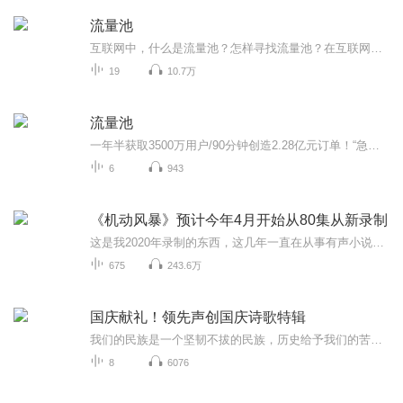
流量池
互联网中，什么是流量池？怎样寻找流量池？在互联网中，流量池就是流量的蓄积的容器，主要是为了防止有效流量流走而设置的数据库。要找到吸引客户能停留的创意点，比如兴趣、成本、有效沟通、服务等都是积蓄流量的方式
19
10.7万
流量池
一年半获取3500万用户/90分钟创造2.28亿元订单！“急功近利”的流量布局、营销转化急功，快速地建立品牌/近利，快速转化成销量
6
943
《机动风暴》预计今年4月开始从80集从新录制
这是我2020年录制的东西，这几年一直在从事有声小说制作，一直是幕后，我还有其他工作。我想在2024年4月中下旬，我将从新替换原来的音频，从新录制这本书，正在准备阶段。。。希望大家继续收听。
675
243.6万
国庆献礼！领先声创国庆诗歌特辑
我们的民族是一个坚韧不拔的民族，历史给予我们的苦难都变成了闪着金光的勋章！我们的国家是一个龙腾虎跃的国家，那条巨龙正以不可阻挡之势崛起于神奇的东方！------------------------------------------------值此祖国70周年华诞之际，领先声创以诗歌向祖国献礼！用我们的声音、用我们的热血、用我们的灵魂诵读经典爱国篇章，歌颂我们的祖国！永远繁荣富强！
8
6076