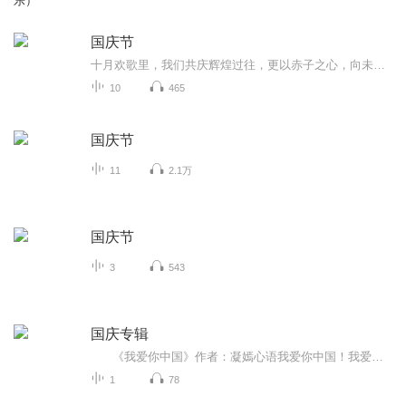
乐）
国庆节
十月欢歌里，我们共庆辉煌过往，更以赤子之心，向未来书写滚烫的誓言——这盛世，值得我们以热爱相拥。
10
465
国庆节
11
2.1万
国庆节
3
543
国庆专辑
《我爱你中国》作者：凝嫣心语我爱你中国！我爱你春天蓬勃的秧苗；我爱你秋日金黄的硕果。我爱你中国！我爱你青松气质，我爱你红梅品格！我爱你家乡的甜蔗好像乳汁滋润着我的心窝。我爱你中国，我要把最美的歌儿献给你，我的母亲我的祖国。我爱你中国，我爱...
1
78