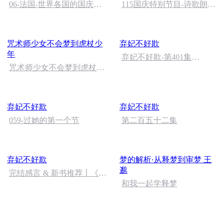
06-法国-世界各国的国庆节-
115国庆特别节目-诗歌朗诵-
国庆节的那些事儿
中国梦
咒术师少女不会梦到虎杖少
弃妃不好欺
年
弃妃不好欺-第401集
咒术师少女不会梦到虎杖少
_（完）
年(第18章)
弃妃不好欺
弃妃不好欺
059-过她的第一个节
第二百五十二集
弃妃不好欺
梦的解析·从释梦到审梦 王
邈
完结感言 & 新书推荐丨《当
时明月在》已上架，欢迎订
和我一起学释梦
阅评论