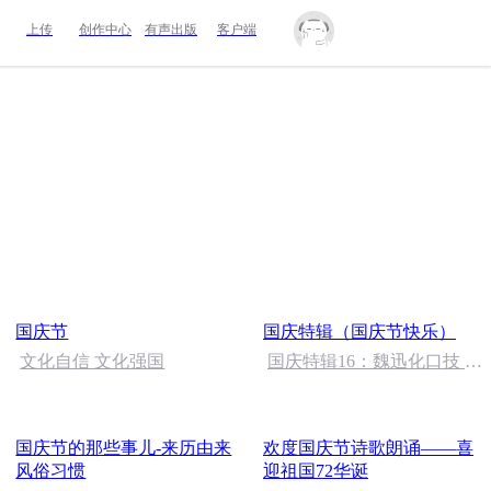
上传
创作中心
有声出版
客户端
国庆节
国庆特辑（国庆节快乐）
文化自信 文化强国
国庆特辑16：魏迅化口技 二
胡 东方红+一般唱法和原生
态
国庆节的那些事儿-来历由来
欢度国庆节诗歌朗诵——喜
风俗习惯
迎祖国72华诞