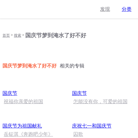
发现
分类
国庆节梦到淹水了好不好
>
>
首页
搜索
国庆节梦到淹水了好不好
相关的专辑
国庆节
国庆节
祝福你亲爱的祖国
怎能没有你，可爱的祖国
国庆节为祖国献礼
庆祝七一和国庆节
岳钲淇《奔跑吧少年》
囚歌