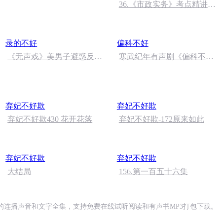
朗读者：张继军
36.《市政实务》考点精讲第
36节课_2020926212025
录的不好
偏科不好
《无声戏》美男子避惑反生
寒武纪年有声剧《偏科不
疑01
好》番外一
弃妃不好欺
弃妃不好欺
弃妃不好欺430 花开花落
弃妃不好欺-172原来如此
弃妃不好欺
弃妃不好欺
大结局
156.第一百五十六集
的连播声音和文字全集，支持免费在线试听阅读和有声书MP3打包下载。