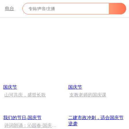
电台
国庆节
国庆节
山河共庆，盛世长歌
支教老师的国庆课
我们的节日-国庆节
二建市政冲刺，适合国庆节
逆袭
诗词朗诵：沁园春·国庆，