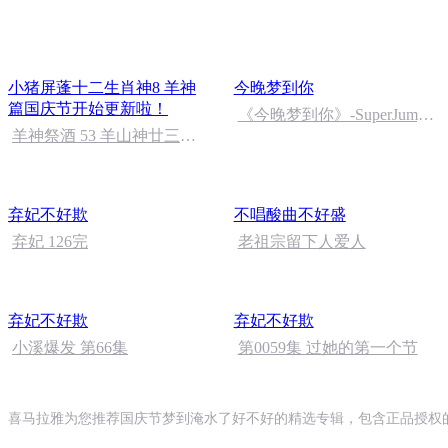
小猪屏蓬十二生肖神8 羊神
今晚梦到你
篇国庆节开始更新啦！
《今晚梦到你》-SuperJump
羊神祭酒 53 羊山神廿三护
安逸
祭坛 敬天地白泽做祭酒
（4）
弃妃不好欺
不唱酸曲不好盛
弃妃 126完
老祖宗留下人爱人
弃妃不好欺
弃妃不好欺
小溪爆发 第66集
第0059集 过她的第一个节
喜马拉雅为您推荐国庆节梦到淹水了好不好的精选专辑，包含正品授权