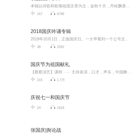
本辑以诗歌和歌颂祖国文章为主，金秋十月，丹桂飘香，在这个充满丰收喜悦的季节里，我们满怀激动和自豪，迎来了中华人民共和国76周年华诞。这不仅是一个庄重的纪念日，更是全体中华儿女共同欢庆的盛大的节日，承载着深厚的民族情感和历史意义.
167
6788
2018国庆吟诵专辑
2018年10月1日，正值国庆日。一大早看到一个公号文章，正是文天祥的《己卯十月一日至燕越五日罹狴犴有感而赋》。当然，彼十一非当今的十一。不过数字的巧合还是让人感触，今天拿来读一读，体味一番历史英杰的民族情怀，恰也当时。 根据诗题来看，这组诗是写于十月一日至十月五日之间，是文天祥被俘之后所作，这些诗作不仅有凛凛正气，更也能看的到他百端交集的复杂情感。另一首于右任先生的《望大陆》，微信公号有称《望乡》，一句“山之上国之殇”荡气回肠，一并兴起拿来读了一读。仓促间多有瑕疵...
38
2592
国庆节为祖国献礼
【蔡蔡演艺】课程﹣-﹣主持表演，口才，声乐，中国舞，民族舞。独特的小舞台，专业的录音棚，每一位同学都能成为优秀的小明星。独特的教学模式，轻松上课，快乐学习！知名主持人，舞蹈家，高级教师任职授课！江南总校：河沟街42号三楼 18545856430江北分校...
215
1.7万
庆祝七一和国庆节
24
1818
张国庆|舆论战