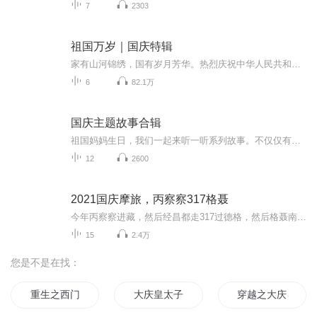
7
2303
祖国万岁｜国庆特辑
家有山河锦绣，国有岁月芳华。热烈庆祝中华人民共和国成立73周年！
6
82.1万
国庆主题故事合辑
祖国妈妈生日，我们一起来听一听系列故事。不仅仅有《我的祖国》，还有红军故事，也有关于战争的故事，让大家体会到和平年代的不易。
12
2600
2021国庆摩旅，丙察察317格聂
今年丙察察进藏，然后经昌都走317过德格，然后格聂南线，最后沙溪古镇收尾。
15
2.4万
您是不是在找：
重生之西门庆
大庆皇太子
穿越之大庆帝国