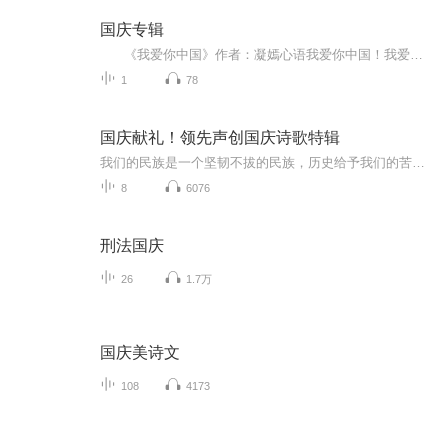
国庆专辑
《我爱你中国》作者：凝嫣心语我爱你中国！我爱你春天蓬勃的秧苗；我爱你秋日金黄的硕果。我爱你中国！我爱你青松气质，我爱你红梅品格！我爱你家乡的甜蔗好像乳汁滋润着我的心窝。我爱你中国，我要把最美的歌儿献给你，我的母亲我的祖国。我爱你中国，我爱...
1
78
国庆献礼！领先声创国庆诗歌特辑
我们的民族是一个坚韧不拔的民族，历史给予我们的苦难都变成了闪着金光的勋章！我们的国家是一个龙腾虎跃的国家，那条巨龙正以不可阻挡之势崛起于神奇的东方！------------------------------------------------值此祖国70周年华诞之际，领先声创以诗歌向祖国献礼！用我们的声音、用我们的热血、用我们的灵魂诵读经典爱国篇章，歌颂我们的祖国！永远繁荣富强！
8
6076
刑法国庆
26
1.7万
国庆美诗文
108
4173