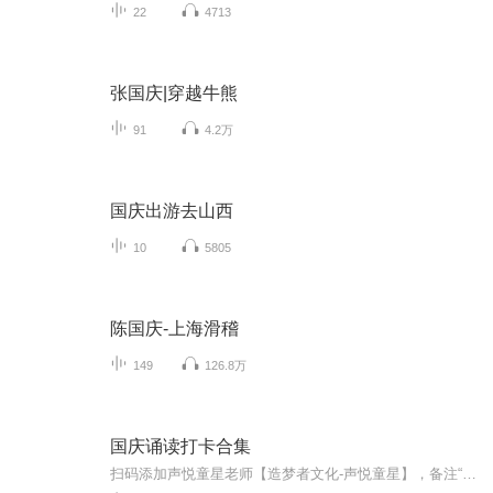
22
4713
张国庆|穿越牛熊
91
4.2万
国庆出游去山西
10
5805
陈国庆-上海滑稽
149
126.8万
国庆诵读打卡合集
扫码添加声悦童星老师【造梦者文化-声悦童星】，备注“诵读打卡”报名，已添加好友的，直接发送“诵读打卡”报名，报名成功后进入社群。