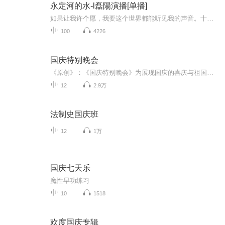
永定河的水-l磊陽演播[单播]
如果让我许个愿，我要这个世界都能听见我的声音。十年光阴，就像永定河那温和的水，伴着一点风沙，在历史长河中沉沉浮浮。我追逐着光，翻越了高山，跨过了海，走遍了世界的角落。我持箭射向天空，一只乌鸦坠落，化成一座高山，无边无际。有泉水流过山麓，...
100
4226
国庆特别晚会
《原创》：《国庆特别晚会》为展现国庆的喜庆与祖国的深情我将以具体的场景切入从清晨升旗的庄严到街头巷尾的欢庆到历史与当下的交融，用优美的笔触传递对祖国的热爱与自豪！用诗歌和情感美文形式，歌颂祖国的繁荣富强，祝人民幸福安康！
12
2.9万
法制史国庆班
12
1万
国庆七天乐
魔性早功练习
10
1518
欢度国庆专辑