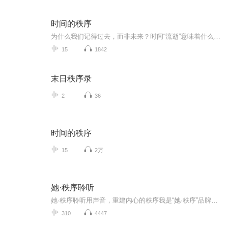
时间的秩序
为什么我们记得过去，而非未来？时间“流逝”意味着什么？是我们存在于时间之内，还是时间存在于我们之中？卡洛·罗韦利用诗意的文字，邀请我们思考这一亘古难题——时间的本质。在我们的直觉里，时间是全宇宙统一的，稳定地从过去流向未来，可以用钟表度...
15
1842
末日秩序录
2
36
时间的秩序
15
2万
她·秩序聆听
她·秩序聆听用声音，重建内心的秩序我是“她·秩序”品牌创始人每天，在这里朗读心理学经典感悟不追求喧嚣，只愿沉静陪伴。愿每一个在纷扰中寻找安定的人，都能在声音里，听见自己
310
4447