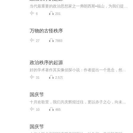
当代最重要的政治思想家之一弗朗西斯•福山，为我们提供了一幅今日政治机构是如何从历史中发展出来的全面画卷。《政治秩序的起源》（第一卷），把对政治秩序的探讨向前延伸到人类的灵长目祖先，然后依次讲述人类部落社会的出现，第一个现代国家在中国的生...
6
201
万物的古怪秩序
27
7883
政治秩序的起源
好的学术著作其实像侦探小说：作者提出一个悬念，然后抛出一个接一个的线索，在每一个线索上诱导你深入，然后又用新出现的论据给它打上问号，直到最后的解释浮出水面。福山的《政治秩序的起源》就是这样一本“侦探小说”。为什么今天我们所见的世界，在政...
31
2.5万
国庆节
十月欢歌里，我们共庆辉煌过往，更以赤子之心，向未来书写滚烫的誓言——这盛世，值得我们以热爱相拥。
10
465
国庆节