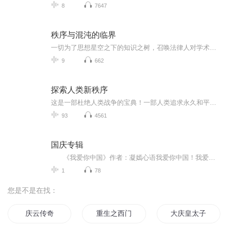
8
7647
秩序与混沌的临界
一切为了思想星空之下的知识之树，召唤法律人对学术的坚定与沉潜。
9
662
探索人类新秩序
这是一部杜绝人类战争的宝典！一部人类追求永久和平的绝世呐喊！一部人类社会今后50-100年的发展路线路！欢迎收听加拿大独立思想家范世主先生呕心力作，呢喃素素播讲的有声书籍，《探索人类新秩序》！
93
4561
国庆专辑
《我爱你中国》作者：凝嫣心语我爱你中国！我爱你春天蓬勃的秧苗；我爱你秋日金黄的硕果。我爱你中国！我爱你青松气质，我爱你红梅品格！我爱你家乡的甜蔗好像乳汁滋润着我的心窝。我爱你中国，我要把最美的歌儿献给你，我的母亲我的祖国。我爱你中国，我爱...
1
78
您是不是在找：
庆云传奇
重生之西门庆
大庆皇太子