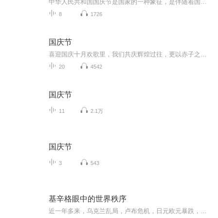
中华人民共和国国庆节是国家的一种象征，是伴随着国家的出现而出现的。让我们用诗歌朗诵歌颂祖国的繁荣富强，国泰民安。
8
1726
国庆节
喜迎国庆十月欢歌里，我们共庆辉煌过往，更以赤子之心，向未来书写滚烫的誓言——这盛世，值得我们以热爱相拥。
20
4542
国庆节
11
2.1万
国庆节
3
543
基辛格眼中的世界秩序
近一年多来，乌克兰乱局，卢布危机，日元欧元暴跌，美军撤出阿富汗；而同一时间中国也频繁出手——东盟自贸区的建立，中美洲运河开凿，一带一路高调推进，亚投行创建……世界格局迎来大洗牌。在全球事务上，各个地区和国家奉行着各自的秩序规则，结果导致...