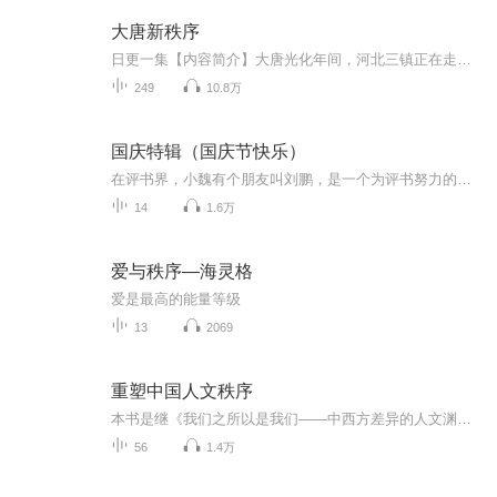
大唐新秩序
日更一集【内容简介】大唐光化年间，河北三镇正在走向没落，疑似穿越者阿保机即将建立镔铁之国。无赖和尚金弓裔准备恢复高句丽，富有争议的大玮瑎还在坐享渤海最后的奢华，市井泼皮朱全忠成了诸藩霸主，独眼龙李克用躲在太行山北苦苦支撑，天子李晔坐在栏...
249
10.8万
国庆特辑（国庆节快乐）
在评书界，小魏有个朋友叫刘鹏，是一个为评书努力的小伙子。在2021年国庆期间，他想弄个特辑，便烦劳我给他录个爱国题材的评书小段儿。这种事情，不是特殊情况，小魏一般不会拒绝，也就给其录了一个《鲁迅踢鬼》，等他传完，我再传到我的专辑里。另外，小...
14
1.6万
爱与秩序—海灵格
爱是最高的能量等级
13
2069
重塑中国人文秩序
本书是继《我们之所以是我们——中西方差异的人文渊源》、《中华民族：积淀五千年的文化自信》之后，蒋海先生的第三本力作。 作者深入浅出、形象生动地比较了中西方各时期的文化传播与经济发展之间的关联性后发现，中西方社会之间存在一种看不见的力量，相互较量并形成主导力，谁掌握了各历史阶段*的文化传播载体和技术，谁就获得了更强的文化渗透力，并逐步掌握了世界话语权，乃至决定权。基于此，作者高屋建瓴地提出了一整套顺应历史发展规律、符合中国社会特点的人文秩序理论，期望未来的中华民族文化发展之路，能够实现掌握*的文化传播载体和技术，成为对世界负责、对历史负责、对人类负责的大国文化使者。 在具体的层面，作者提出，重塑人文秩序应该从每个人的现在做起，从每个人所拥有的自然人和社会人两种不同的身份做起。作为自然人应该建立持仁爱之源、怀知耻之心、守独立之格、秉正直之气的修为规范；作为社会人应该建立尚尊重之德、恪诚信之义、践责任之为、立契约之节的修为规范。在此基础上，逐步按照行业领域的特点、职业范围的需要，依据不同年龄人性发展的规律，不断扩展丰富并形成引领整个社会发展的人文秩序。
56
1.4万