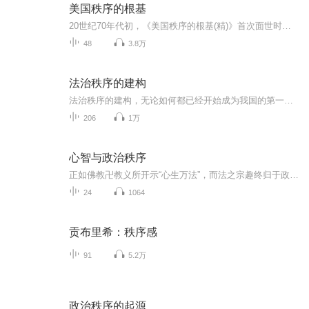
美国秩序的根基
20世纪70年代初，《美国秩序的根基(精)》首次面世时，美国正处于危机之中：理查德·尼克松不光彩地辞去总统职务，越南战争正走向灾难性的结局，大学正从学问的殿堂堕落成疯人院……在世人大多对美国的未来感到沮丧时，作为当代保守主义运动的思想导师，拉...
48
3.8万
法治秩序的建构
法治秩序的建构，无论如何都已经开始成为我国的第一重要目标
206
1万
心智与政治秩序
正如佛教卍教义所开示“心生万法”，而法之宗趣终归于政治，故“心智与政治秩序”息息相关密不可分，甚至于可以说是♥一而二二而一的关系
24
1064
贡布里希：秩序感
91
5.2万
政治秩序的起源