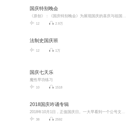
国庆特别晚会
《原创》：《国庆特别晚会》为展现国庆的喜庆与祖国的深情我将以具体的场景切入从清晨升旗的庄严到街头巷尾的欢庆到历史与当下的交融，用优美的笔触传递对祖国的热爱与自豪！用诗歌和情感美文形式，歌颂祖国的繁荣富强，祝人民幸福安康！
12
2.9万
法制史国庆班
12
1万
国庆七天乐
魔性早功练习
10
1518
2018国庆吟诵专辑
2018年10月1日，正值国庆日。一大早看到一个公号文章，正是文天祥的《己卯十月一日至燕越五日罹狴犴有感而赋》。当然，彼十一非当今的十一。不过数字的巧合还是让人感触，今天拿来读一读，体味一番历史英杰的民族情怀，恰也当时。 根据诗题来看，这组诗是写于十月一日至十月五日之间，是文天祥被俘之后所作，这些诗作不仅有凛凛正气，更也能看的到他百端交集的复杂情感。另一首于右任先生的《望大陆》，微信公号有称《望乡》，一句“山之上国之殇”荡气回肠，一并兴起拿来读了一读。仓促间多有瑕疵...
38
2592