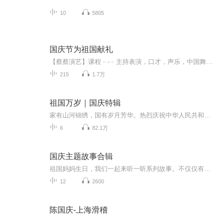
10
5805
国庆节为祖国献礼
【蔡蔡演艺】课程﹣-﹣主持表演，口才，声乐，中国舞，民族舞。独特的小舞台，专业的录音棚，每一位同学都能成为优秀的小明星。独特的教学模式，轻松上课，快乐学习！知名主持人，舞蹈家，高级教师任职授课！江南总校：河沟街42号三楼 18545856430江北分校...
215
1.7万
祖国万岁｜国庆特辑
家有山河锦绣，国有岁月芳华。热烈庆祝中华人民共和国成立73周年！
6
82.1万
国庆主题故事合辑
祖国妈妈生日，我们一起来听一听系列故事。不仅仅有《我的祖国》，还有红军故事，也有关于战争的故事，让大家体会到和平年代的不易。
12
2600
陈国庆-上海滑稽