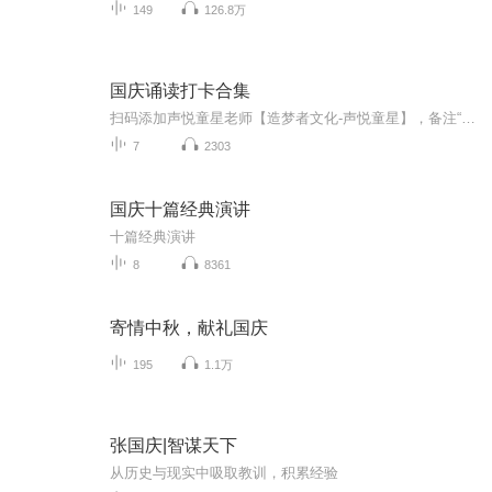
149
126.8万
国庆诵读打卡合集
扫码添加声悦童星老师【造梦者文化-声悦童星】，备注“诵读打卡”报名，已添加好友的，直接发送“诵读打卡”报名，报名成功后进入社群。
7
2303
国庆十篇经典演讲
十篇经典演讲
8
8361
寄情中秋，献礼国庆
195
1.1万
张国庆|智谋天下
从历史与现实中吸取教训，积累经验