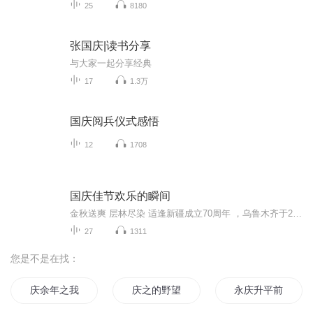
25
8180
张国庆|读书分享
与大家一起分享经典
17
1.3万
国庆阅兵仪式感悟
12
1708
国庆佳节欢乐的瞬间
金秋送爽 层林尽染 适逢新疆成立70周年 ，乌鲁木齐于2025年9月23日迎来党中央和习大大带领的慰问团。新疆各族群众欢欣鼓舞，热烈欢迎。
27
1311
您是不是在找：
庆余年之我叫王启年
庆之的野望
永庆升平前传