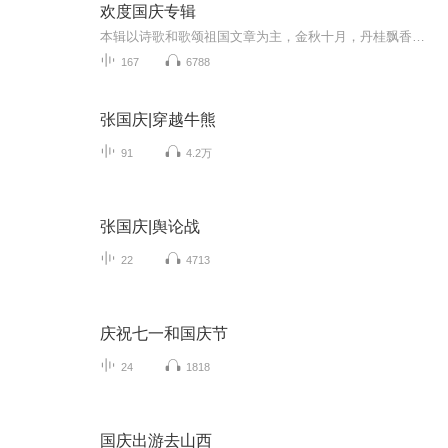
欢度国庆专辑
本辑以诗歌和歌颂祖国文章为主，金秋十月，丹桂飘香，在这个充满丰收喜悦的季节里，我们满怀激动和自豪，迎来了中华人民共和国76周年华诞。这不仅是一个庄重的纪念日，更是全体中华儿女共同欢庆的盛大的节日，承载着深厚的民族情感和历史意义.
167
6788
张国庆|穿越牛熊
91
4.2万
张国庆|舆论战
22
4713
庆祝七一和国庆节
24
1818
国庆出游去山西