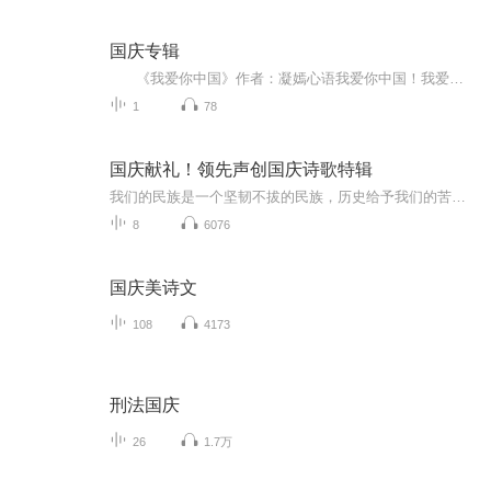
国庆专辑
《我爱你中国》作者：凝嫣心语我爱你中国！我爱你春天蓬勃的秧苗；我爱你秋日金黄的硕果。我爱你中国！我爱你青松气质，我爱你红梅品格！我爱你家乡的甜蔗好像乳汁滋润着我的心窝。我爱你中国，我要把最美的歌儿献给你，我的母亲我的祖国。我爱你中国，我爱...
1
78
国庆献礼！领先声创国庆诗歌特辑
我们的民族是一个坚韧不拔的民族，历史给予我们的苦难都变成了闪着金光的勋章！我们的国家是一个龙腾虎跃的国家，那条巨龙正以不可阻挡之势崛起于神奇的东方！------------------------------------------------值此祖国70周年华诞之际，领先声创以诗歌向祖国献礼！用我们的声音、用我们的热血、用我们的灵魂诵读经典爱国篇章，歌颂我们的祖国！永远繁荣富强！
8
6076
国庆美诗文
108
4173
刑法国庆
26
1.7万