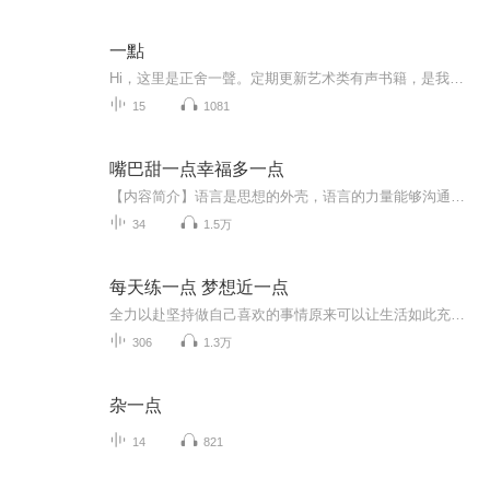
一點
Hi，这里是正舍一聲。定期更新艺术类有声书籍，是我们愿意与你一起的分享。正舍一聲出品 | 读诗分享一点是一档有声诗歌节目诗歌，文字的凝练、情感的抒发、心灵栖息地。读诗，跨越时空的对话、与诗人的共鸣、对生活的感悟。在这个纷繁的世界里诗歌如同一泓...
15
1081
嘴巴甜一点幸福多一点
【内容简介】语言是思想的外壳，语言的力量能够沟通世界上最复杂的信息网络——人的心灵。在职场上、商场上有“先声夺人”、“一诺千金”的说法；在政界有“金口玉言”、“一言定升迁”之语；在文化界有“点睛之笔”、“破题妙语”之论；在生活中也常有“...
34
1.5万
每天练一点 梦想近一点
全力以赴坚持做自己喜欢的事情原来可以让生活如此充实美好！感谢喜马拉雅提供这么好的学习平台，喜播见证我的成长！
306
1.3万
杂一点
14
821