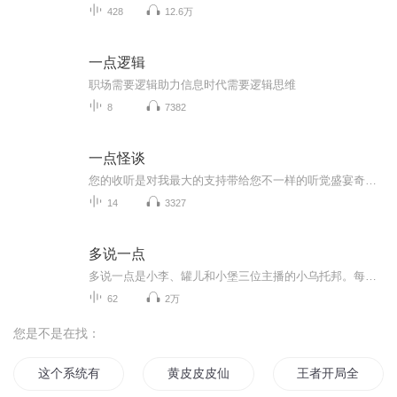
428
12.6万
一点逻辑
职场需要逻辑助力信息时代需要逻辑思维
8
7382
一点怪谈
您的收听是对我最大的支持带给您不一样的听觉盛宴奇异恐怖故事灵异怪谈，奇闻异录，民间传说恐怖、悬疑、灵异、奇闻杂谈，您听过几个？搞笑奇异故事等着你来听
14
3327
多说一点
多说一点是小李、罐儿和小堡三位主播的小乌托邦。每周，从录制成为相聚，从讨论成为倾听，从辩论成为分享。是繁忙工作的一个出口，是中年危机的一瓶解忧酒，也是对生活思考的一个记录。我们会从影视剧、文学作品、游戏等文化产品出发，聊聊那些我们生命中...
62
2万
您是不是在找：
这个系统有点皮
黄皮皮皮仙
王者开局全英雄皮