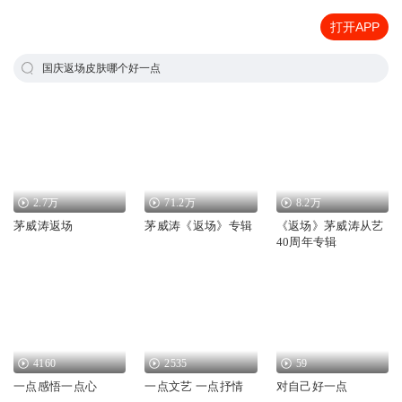
打开APP
国庆返场皮肤哪个好一点
2.7万
71.2万
8.2万
茅威涛返场
茅威涛《返场》专辑
《返场》茅威涛从艺
40周年专辑
4160
2535
59
一点感悟一点心
一点文艺 一点抒情
对自己好一点