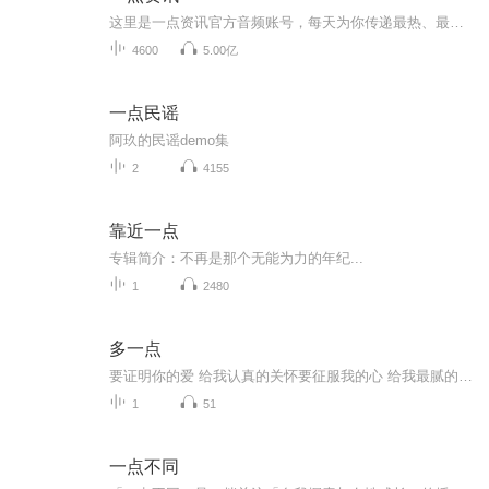
这里是一点资讯官方音频账号，每天为你传递最热、最及时的价值资讯。
4600
5.00亿
一点民谣
阿玖的民谣demo集
2
4155
靠近一点
专辑简介：不再是那个无能为力的年纪...
1
2480
多一点
要证明你的爱 给我认真的关怀要征服我的心 给我最腻的宠爱何小芮鸭甜宠单曲《多一点》上新，想念再多一点，见面再多一点，情话再多一点，爱我再多一点，期待每一天都是幸运的一天。
1
51
一点不同