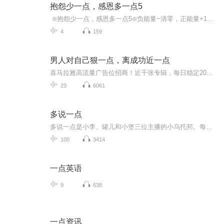
抱怨少一点，感恩多一点5
️ ❇️抱怨少一点，感恩多一点5❇️负能量~清零，正能量+100, 100%和负面情绪说88
4
159
男人对自己狠一点，离成功近一点
喜马拉雅高流量广告位招商！近千张专辑，每日稳定20万以上的真实流量，让你的广告信息每日曝光20W+ 。懂行的、有实力的、有需求的欢迎来聊。微信请加：kefu168999（请注明意向）
23
6061
多说一点
多说一点是小李、罐儿和小堡三位主播的小乌托邦。每周，从录制成为相聚，从讨论成为倾听，从辩论成为分享。是繁忙工作的一个出口，是中年危机的一瓶解忧酒，也是对生活思考的一个记录。我们会从影视剧、文学作品、游戏等文化产品出发，聊聊那些我们生命中...
100
3414
一点英语
9
638
一点资讯