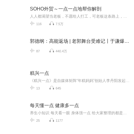
SOHO外贸～一点一点地帮你解剖
人人都渴望当老板，不愿给人打工，可老板这条路上，不仅人少而且还十分坎坷，荆棘蔓生，一不小心就万劫不复。不是所有人都有重头再来的勇气和能力。我曾走上SOHO外贸之路，其实纯属偶然，我真是没啥能力，也许就那么点勇气支撑我到现在。这绝不是我谦虚，...
116
7.5万
郭德纲：高能返场 | 老郭舞台受难记丨于谦爆梗合集 | 名场面合集
87
440.4万
糕兴一点
《糕兴一点》是自媒体矩阵“年糕妈妈”创始人李丹阳发起的一档泛女性文化类播客。议题范围包括但不限于女性、家庭、育儿、成长等话题。呈现播客话语场里稀缺的母亲视角，在当下的养育环境中发出真实的声音。给当妈的女性，在生活、职场、自我成长中提供一...
13
645
每天懂一点 健康多一点
养生小知识 每天看一眼 身体强一点 给大家整理的都是实用小知识 欢迎大家订阅收看
25
1177