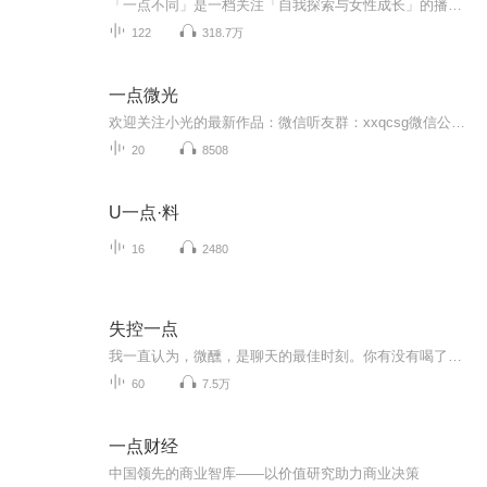
「一点不同」是一档关注「自我探索与女性成长」的播客，在节目里你可以听到不同女性的职业生涯和成长故事，我们从不同视角探讨生活中的困惑与新的认识，并与你分享美好生活指南。自2019年起，「一点不同」专注于个人成长内容的分享，至今已发布 100 多期节...
122
318.7万
一点微光
欢迎关注小光的最新作品：微信听友群：xxqcsg微信公众号“阁楼上的小光”愿你尘心不起，世虑无忧不负这世间无限春光清溪浅水行舟；微雨竹窗夜话；暑至临溪濯足；雨后登楼看山；柳阴堤畔闲行；花坞樽前微笑；隔江山寺闻钟；月下东邻吹萧；晨兴半炷茗香；午...
20
8508
U一点·料
16
2480
失控一点
我一直认为，微醺，是聊天的最佳时刻。你有没有喝了点酒，有点晕，想要说点什么的时候？你有没有不便和家人朋友诉说，欲言又止的时候？别克制自己，来我这儿，我们一起聊聊天，这就是我想要叫这个名字的初衷。这是一档关注个人生长｜生活｜工作｜女性独立...
60
7.5万
一点财经
中国领先的商业智库——以价值研究助力商业决策