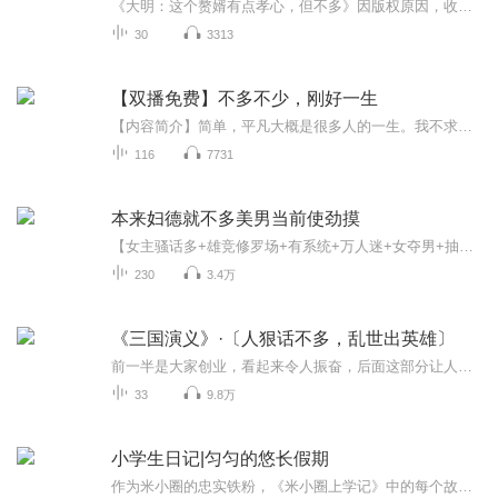
《大明：这个赘婿有点孝心，但不多》因版权原因，收听完整版请点击上方书名【简介】洪武十一年，苏杨穿越到了大明朝。朱家小姐朱檀儿从小体弱，无奈之下招赘苏杨冲喜！苏杨本以为朱檀儿是某个土财主的私生女，为免以后被扫地出门，便想方设法勤劳致富。一...
30
3313
【双播免费】不多不少，刚好一生
【内容简介】简单，平凡大概是很多人的一生。我不求轰轰烈烈，只想有一个人，能够在我身边，安安稳稳的让我觉得一下子就到了白头，而不是每天恨不得自己的一生就这样过去了……【作者简介】今朝【主播简介】吕二小姐
116
7731
本来妇德就不多美男当前使劲摸
【女主骚话多+雄竞修罗场+有系统+万人迷+女夺男+抽卡+女强】苏千藕一朝穿越成侯府嫡女，家中庶妹早就御男无数，只有她还守身如玉，等着未婚夫上门提亲。哪知未婚夫变妹夫，出门遇见说个话，回家后就被庶妹指着脸骂她狐狸精，勾引妹夫，将她折磨半个月，关...
230
3.4万
《三国演义》·〔人狠话不多，乱世出英雄〕
前一半是大家创业，看起来令人振奋，后面这部分让人十分消沉。看到曹、刘、孙氏的后人如何把江上败掉，不能守住基业，眼睁睁看其毁掉，实在让人扼腕叹息，守业的人哪里知道先人创业之艰！看那刘禅的窝囊样子，就知道蜀汉完了；可怜刘禅之子刘谌一意守忠，...
33
9.8万
小学生日记|匀匀的悠长假期
作为米小圈的忠实铁粉，《米小圈上学记》中的每个故事匀匀几乎都看了或是听了5遍了以上。有一天，匀匀走到匀妈身边，郑重其事地说，“妈妈，从今天开始，我要像米小圈一样写日记了。”本来以为她只是三分钟热度，写上几篇就不了了之了，但让我们惊喜地是，...