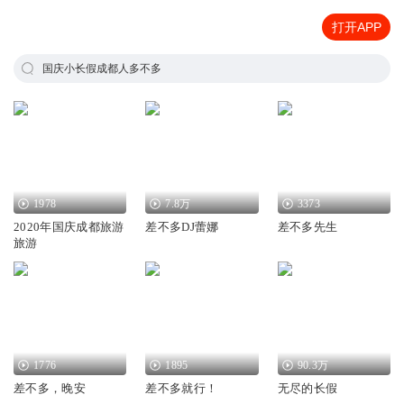
打开APP
国庆小长假成都人多不多
1978
7.8万
3373
2020年国庆成都旅游
差不多DJ蕾娜
差不多先生
旅游
1776
1895
90.3万
差不多，晚安
差不多就行！
无尽的长假