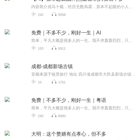
内容简介戎马十载，经历无数风霜，原本不起眼的小人物，如今却已权倾天下，带着无上荣耀重归故里，却发现自家祖宅竟被人拍卖…… CAST许毅-----喜小峰 茵茵----喜小马张梁----令不冲 许海川---百川先生许仲道-----祁钰清 许书求----...
242
9558
免费｜不多不少，刚好一生｜AI
简单，平凡大概是很多人的一生。我不求轰轰烈烈，只想有一个人，能够在我身边，安安稳稳的让我觉得一下子就到了白头，而不是每天恨不得自己的一生就这样过去了…… [1]
193
6911
成都-成都新场古镇
音频来源于链景旅行 地址 四川省成都市大邑县新场古镇 票价描述 暂无 开放时间 全天 乘车信息 暂无
10
1761
免费｜不多不少，刚好一生｜粤语
简单，平凡大概是很多人的一生。我不求轰轰烈烈，只想有一个人，能够在我身边，安安稳稳的让我觉得一下子就到了白头，而不是每天恨不得自己的一生就这样过去了…… [1]
240
8080
大明：这个赘婿有点孝心，但不多