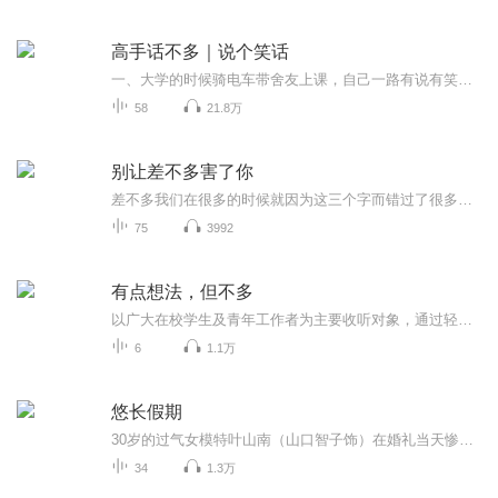
高手话不多｜说个笑话
一、大学的时候骑电车带舍友上课，自己一路有说有笑，到了才发现舍友没有上车。二、我昨天去朋友家串门，看两夫妻互怼。男：“我多么养生，锻炼身体，注意健康……”女：“对对对，你以后自己走到八宝山去火化！”三、如果我在厕所里待得久了，我妈就会在...
58
21.8万
别让差不多害了你
差不多我们在很多的时候就因为这三个字而错过了很多！本书章节告诉我们其实可以更好一些！
75
3992
有点想法，但不多
以广大在校学生及青年工作者为主要收听对象，通过轻松愉快的脱口秀形式分享对热点话题或社会现象的看法与观点，让大家在通勤或者闲余时光不费力地去了解热点话题，用不费力的方式挖掘出人们在信息爆炸时代的自我观点。在通过脱口秀形式为大家带来欢乐的同...
6
1.1万
悠长假期
30岁的过气女模特叶山南（山口智子饰）在婚礼当天惨遭无良未婚夫卷款逃婚。 当她怒不可遏的狂奔到未婚夫居所，只堵截到了无辜的室友濑名秀俊（木村拓哉饰）——一个不得志的24岁钢琴家。身无分文又无家可归的小南对濑名威逼利诱，成为了他的新同居人。两人在同一屋檐下的生活磕磕绊绊 ，事业爱情也都不甚顺畅，渐渐竟生惺惺相惜之感……
34
1.3万