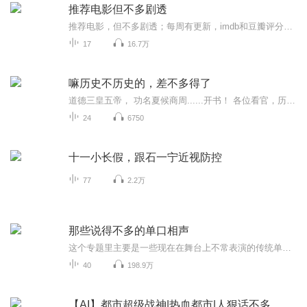
推荐电影但不多剧透
推荐电影，但不多剧透；每周有更新，imdb和豆瓣评分跟进，，
17
16.7万
嘛历史不历史的，差不多得了
道德三皇五帝， 功名夏候商周......开书！ 各位看官，历史车轮骨碌碌，我们现在就在车上，您只要扶好坐稳，等我给您慢慢道来！个人也有卫星：15631166429，瞧不起谁，我也有。结交各路好汉，承蒙大家厚爱！
24
6750
十一小长假，跟石一宁近视防控
77
2.2万
那些说得不多的单口相声
这个专题里主要是一些现在在舞台上不常表演的传统单口相声，之所以演说一些不常表演的，主要是本人水平有限，说那些大家经常听到的，真是说不过那些大家，就取个巧，说别人不说的，您多少听个新鲜劲儿不是？
40
198.9万
【AI】都市超级战神|热血都市|人狠话不多