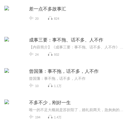
差一点不多故事汇
20
824
成事三要：事不拖、话不多、人不作
【内容简介】《成事三要：事不拖、话不多、人不作》不仅包含了为人处世的智慧、成功的方法，还涵盖了修心以及读懂他人的方法，这些秘诀一定能稳住你彷徨的心，指导你去努力与拼搏，提升你的人生高度，改写你的命运。愿《成事三要：事不拖、话不多、人不作...
24
932
曾国藩：事不拖，话不多，人不作
曾国藩：事不拖，话不多，人不作
10
1.1万
不多不少，刚好一生
唯一的不足大概就是苏折阳了，婚礼前两天，急匆匆的约我见了一面，然后再也没有见到了，就像之前的那几年一样，就这样悄无声息的离开了，但是我相信，在不久之后，他也会带着对他而言，正确的那个人，幸福的站在一起，一看就是情侣……
194
1.4万