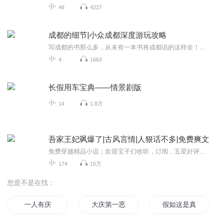
46
4227
成都的细节|小众成都深度游玩攻略
写成都的书那么多，从未有一本书将成都说的这样全！成都，让我们爱生活，更重要的，它让我们学会怎样爱生活！一个地理的成都：从成姆斯特丹到千年少城，从华西坝到老舞厅，细腻叙说这座城市的演变细节；一个历史的成都：从食辣小史到袍哥江湖，从茶馆空间...
4
1663
长假用车宝典——情景剧版
14
1.8万
吾家王妃飒爆了|古风言情|人狠话不多|免费爽文
免费穿越精品小说；欢迎宝子们收听，订阅，五星好评！！！求月票 月票 月票录书不易，可以不爱，请勿伤害！么么哒~她是一穿越就在洞房花烛夜被人酿酿酱酱，“反复煎炒”的恶毒王妃。他是恶名在身，连死多任未婚妻，暴虐至极的王爷。她被至亲舍弃，他被至...
174
15万
您是不是在找：
一人有庆
大庆第一恶
假如这是真的