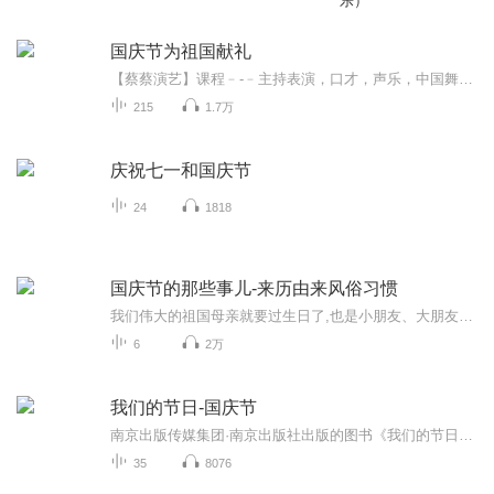
乐）
国庆节为祖国献礼
【蔡蔡演艺】课程﹣-﹣主持表演，口才，声乐，中国舞，民族舞。独特的小舞台，专业的录音棚，每一位同学都能成为优秀的小明星。独特的教学模式，轻松上课，快乐学习！知名主持人，舞蹈家，高级教师任职授课！江南总校：河沟街42号三楼 18545856430江北分校...
215
1.7万
庆祝七一和国庆节
24
1818
国庆节的那些事儿-来历由来风俗习惯
我们伟大的祖国母亲就要过生日了,也是小朋友、大朋友们最喜欢的“国庆小长假”或说“黄金周”还有说”国庆7天乐”的，说法真是不一而足。那么“国庆节”是怎么来的？自古以来国庆节怎么庆贺？新中国国庆节的来历，以及新中国国庆节的庆贺方式又有哪些呢？ ...
6
2万
我们的节日-国庆节
南京出版传媒集团·南京出版社出版的图书《我们的节日》通过对中国节日文化和节日意义进行深度的挖掘，面向青少年群体构建独具特色的栏目内容，以此丰富春节、元宵节、清明节、端午节、七夕节、中秋节、重阳节等传统节日；六一节、教师节、国庆节等新兴节日的文化内涵和表现形式。促进青少年形成新的节日习俗，提升节日仪式感、认同感。音频作品由金陵朗读者联盟志愿者朗诵，南京音像出版社、金陵图书馆联合制作。
35
8076