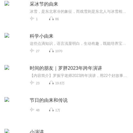
采冰节的由来
冰雪，是东北寒冷的象征，而戏雪则是东北人与冰雪相依相伴的生活习俗的典型体现。哈尔滨市一年一度的采冰节，吸引了很多游客和市民。采冰节带你穿越百年，回味老一辈人的采冰记忆，同时也为北方的旅游业再添光彩...
1
86
科学小由来
这些点滴知识，语言浅显明白，生动有趣，既能培养宝宝的好奇心，又能开拓宝宝的视野，具有极强的启迪性和欣赏性。
27
1070
时间的朋友｜罗胖2023年跨年演讲
【内容简介】罗振宇老师2023跨年演讲，用22个好故事为您阐述“这个思路有启发”。【我的初心】在2023年元旦这天，看到许多自媒体分享罗胖老师的跨年演讲，突然有一个念头，想要把罗胖老师跨年演讲的好故事录制成音频，一来自己也深化故事的启发与影响，二...
23
19.8万
节日的由来和传说
48
1万
小演讲