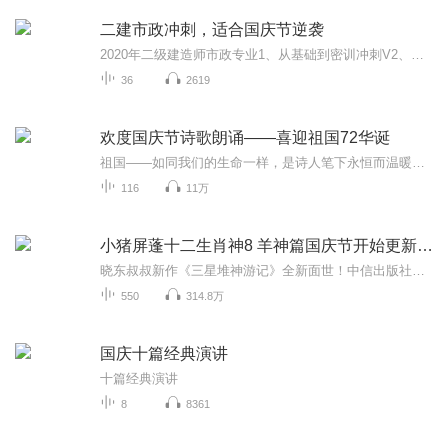
二建市政冲刺，适合国庆节逆袭
2020年二级建造师市政专业1、从基础到密训冲刺V2、从精华课程到超压密押V3、0基础同步更新v4、持续更新到2020年考试V5、只要你跟着学让你一次稳拿证V6、渠道超压压题，超压三页纸等独家绝密压题!
36
2619
欢度国庆节诗歌朗诵——喜迎祖国72华诞
祖国——如同我们的生命一样，是诗人笔下永恒而温暖的主题。在祖国72周年华诞来临之际，特创建这个诗歌朗诵专辑，诵读经典爱国篇章，和大家一起歌颂祖国，向国庆的献礼！祝愿伟大的祖国繁荣富强，祝愿大家国庆节快乐，度过平安快乐的黄金周假期！
116
11万
小猪屏蓬十二生肖神8 羊神篇国庆节开始更新啦！
晓东叔叔新作《三星堆神游记》全新面世！中信出版社出版！京东当当淘宝均有售！点蓝色字收听——《小猪屏蓬爆笑日记2024》《小猪屏蓬爆笑日记2》《小猪屏蓬爆笑日记1》让你笑得喘不上气！《我进故宫当富翁——小猪屏蓬故宫财商笔记》教你成为大富翁！《小...
550
314.8万
国庆十篇经典演讲
十篇经典演讲
8
8361