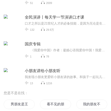
51
2009
全民演讲丨每天学一节演讲口才课
口才之所以是21世纪人才的必备技能，是因为无论是生活中和家人沟通，还是在工作中和同事、客户沟通，都需要用到口才能力。在这里，我们每天精选一个演讲、口才、销售、思维的课题，助你轻松成为演说达人！
132
29.9万
国庆专辑
《我爱你中国》作者：凝嫣心语我爱你中国！我爱你春天蓬勃的秧苗；我爱你秋日金黄的硕果。我爱你中国！我爱你青松气质，我爱你红梅品格！我爱你家乡的甜蔗好像乳汁滋润着我的心窝。我爱你中国，我要把最美的歌儿献给你，我的母亲我的祖国。我爱你中国，我爱...
1
78
小朋友讲给小朋友听
我发现小朋友更爱听小朋友讲的故事。和孩子一起玩儿三国演义的故事，边玩边学。听毛毛法，要么睡着了，要么忘不了。
13
1216
您是不是在找：
男朋友是王者大神
看不见的朋友们
我的朋友不可能那