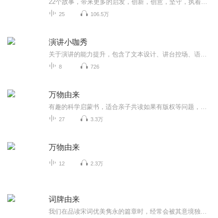
22个故事，带来更多的启发，创新，创意，坚守，执着，微雕，传统，2023机会就在脚下。
25
106.5万
演讲小咖秀
关于演讲的能力提升，包含了文本设计、讲台控场、语言表达、礼仪暗示等等。小咖秀会基于以上内容，逐一剖析解读，帮助想要提升口才与演讲能力的朋友找到提升的方法技巧。日常口才练习的内容大家可以一起读哈。
8
726
万物由来
有趣的科学启蒙书，适合亲子共读如果有版权等问题，请私信哦
27
3.3万
万物由来
12
2.3万
词牌由来
我们在品读宋词优美隽永的篇章时，经常会被其意境独到的词牌所吸引。“虞美人”、“蝶恋花”、“念奴娇”、“凤栖梧”……不看辞章内容，但看这些词牌名，已有无限诗意在其中了。 每个词牌名都有动人的由来与出处。这里用精彩的故事讲述代表词牌名的由...