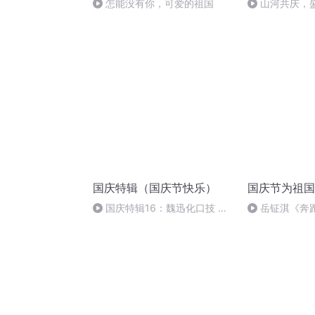
怎能没有你，可爱的祖国
山河共庆，
国庆特辑（国庆节快乐）
国庆节为祖国
国庆特辑16：魏迅化口技 二
岳钲淇《奔
胡 东方红+一般唱法和原生态