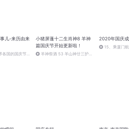
事儿-来历由来
小猪屏蓬十二生肖神8 羊神
2020年国庆
篇国庆节开始更新啦！
15、乘厦门
世界各国的国庆节-
羊神祭酒 53 羊山神廿三护祭
事儿
坛 敬天地白泽做祭酒（4）