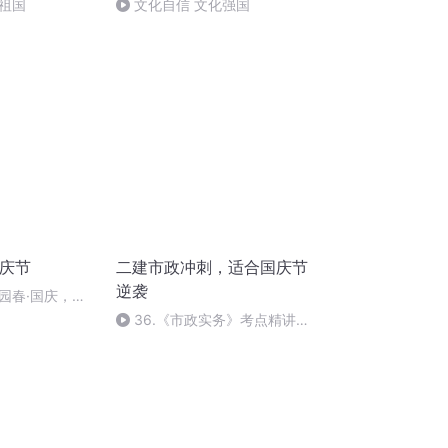
祖国
文化自信 文化强国
国庆节
二建市政冲刺，适合国庆节
逆袭
园春·国庆，朗
36.《市政实务》考点精讲第
36节课_2020926212025