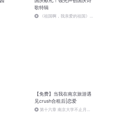
防园
国庆献礼！领先声创国庆诗
歌特辑
《祖国啊，我亲爱的祖国》温
婉
【免费】当我在南京旅游遇
见crush合租后|恋爱
第十六章 南京大学不止月光
和……