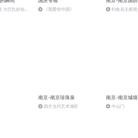
的瞬间
国庆专辑
南京-南京国
骨 大巴扎好似温
《我爱你中国》
钓鱼岛主权馆
南京-南京珍珠泉
南京-南京城墙
）
四方当代艺术湖区
中山门