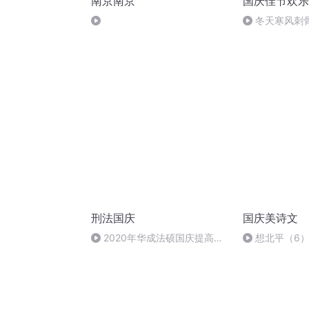
南京南京
国庆佳节欢乐
冬天寒风刺
暖的春天
刑法国庆
国庆美诗文
2020年华成法硕国庆提高班
想北平（6
刑法陈 (26)