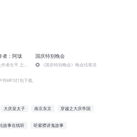
作者：阿垅
国庆特别晚会
及作者生平 之三
《国庆特别晚会》晚会结尾语
书MP3打包下载。
大庆皇太子
南京东京
穿越之大庆帝国
安庆年记事
大庆第一恶
轮故事在线听
听紫襟讲鬼故事