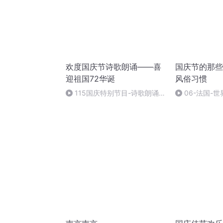
欢度国庆节诗歌朗诵——喜
国庆节的那些
迎祖国72华诞
风俗习惯
115国庆特别节目-诗歌朗诵-
06-法国-
中国梦
国庆节的那些