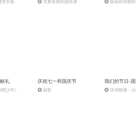
盛世长歌
支教老师的国庆课
祝福你亲爱的
献礼
庆祝七一和国庆节
我们的节日-
跑吧少年》
囚歌
诗词朗诵：沁
读者：张继军