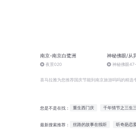
南京-南京白鹭洲
神秘佛眼/从
夜景020
神秘佛眼47
喜马拉雅为您推荐国庆节能到南京旅游吗吗的精选
重生西门庆
千年情节之三生
您是不是在找：
庆云传奇
一人有庆
庆余
丝路的故事在线听
听奇葩恋
最新搜索推荐：
无限节操之旅
十二个情人节