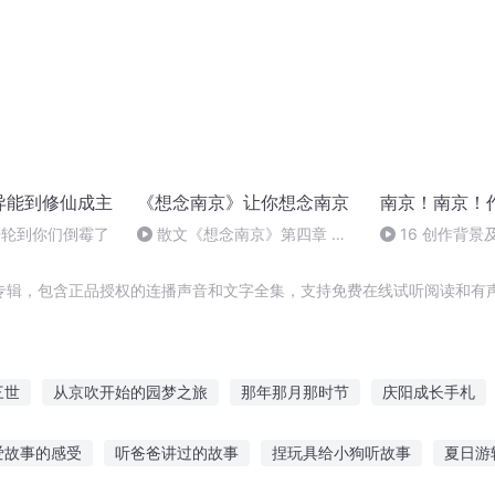
异能到修仙成主
《想念南京》让你想念南京
南京！南京！
-轮到你们倒霉了
散文《想念南京》第四章 文/
16 创作背景
谢舒 诵/静美&铁佛
终
专辑，包含正品授权的连播声音和文字全集，支持免费在线试听阅读和有声
三世
从京吹开始的园梦之旅
那年那月那时节
庆阳成长手札
年之长歌行
快斗与青子的情人节
最后一个情人节
重庆儿女
爱故事的感受
听爸爸讲过的故事
捏玩具给小狗听故事
夏日游
东京混迹之旅
嘉庆皇帝