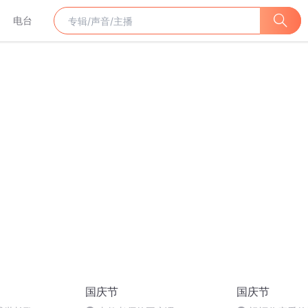
电台
国庆节
国庆节