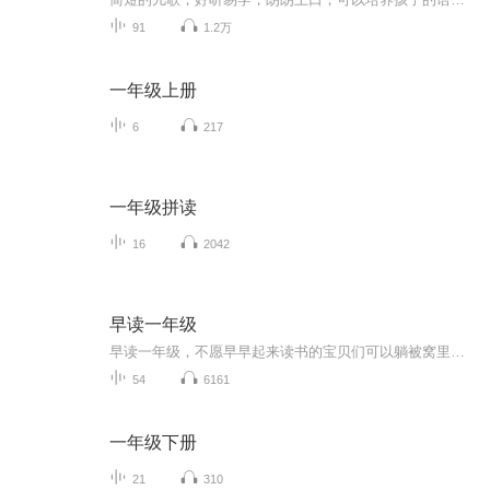
91
1.2万
一年级上册
6
217
一年级拼读
16
2042
早读一年级
早读一年级，不愿早早起来读书的宝贝们可以躺被窝里听宝妈给你们读课文哦～
54
6161
一年级下册
21
310