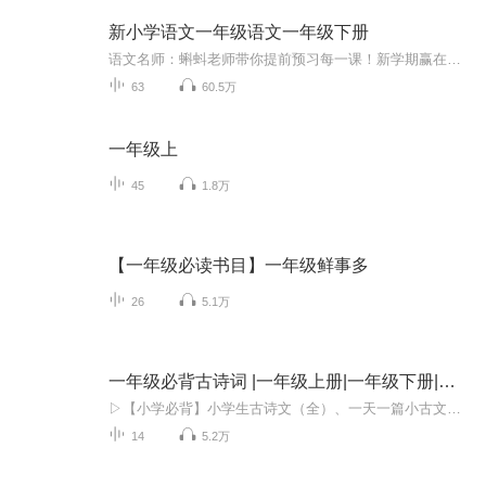
新小学语文一年级语文一年级下册
语文名师：蝌蚪老师带你提前预习每一课！新学期赢在起跑线！！小学同步教材部编版语文知识讲解！1.预习部分，由蝌蚪老师帮你读通课文、学习字词、了解课文的主要内容、完成课后练习。2.复习部分，包括背诵课文、听写词语、积累好词好句、习题卡、识字卡、拼音卡等内容，帮您复习每一课的重点难点。3.拓展部分，蝌蚪老师挑选了一篇与课文内容相关的课外阅读，让你了解更多的课文拓展知识。告别辅导班，蝌蚪老师带你一起预习复习，帮你扎实学好每一课，成为学习小达人！还在等什么！快去下载...
63
60.5万
一年级上
45
1.8万
【一年级必读书目】一年级鲜事多
26
5.1万
一年级必背古诗词 |一年级上册|一年级下册|古诗文
▷【小学必背】小学生古诗文（全）、一天一篇小古文（365篇）、小学生文言文（小古文100篇）、唐诗300首▷【初中小四门】生物、地理、道法、历史▷【初中古诗文】中考古诗文60篇、初中古诗文138篇（上册+下册)▷【高中必背】高中古诗文72篇、古文观止100篇...
14
5.2万