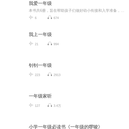
我爱一年级
本书共6册，旨在帮助孩子们做好幼小衔接和入学准备，快速适应小学生活。每册书一个主题，帮助孩子掌握6种重要能力，如怎样做好入学准备，快速适应新学校；怎样有礼貌地和老师打招呼、建立温馨有爱的师生关系；如何一步步克服害羞，变身课堂发言小达人；培...
6
674
我上一年级
21
994
钊钊一年级
223
2913
一年级家听
127
3.4万
小学一年级必读书《一年级的啰唆》