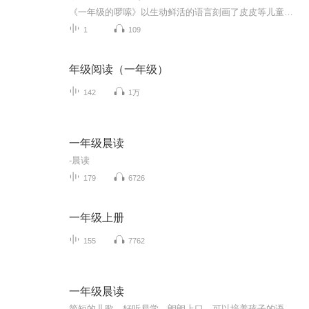
《一年级的啰嗦》以生动鲜活的语言刻画了皮皮等儿童形象，表现了他们蓬勃向上、懵懂单纯又啼笑皆非的行为举止，反映了这个年龄段儿童特有的毛茸茸的、憨态可掬的精神样貌，及在家庭、学校教育引导下实现的精神成长。
1
109
年级阅读（一年级）
142
1万
一年级晨读
-晨读
179
6726
一年级上册
155
7762
一年级晨读
简短的儿歌，好听易学，朗朗上口，可以培养孩子的语感，以及发音的准确。