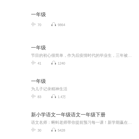
一年级
70
9864
一年级
节目的初心很简单，作为后疫情时代的毕业生，三年被迫消失的大学时光，步入社会的第一年就迎来裁员潮，我们被这场时代洪流席卷而去，慌忙的、踉跄着迈出第一步。恍然发现：我们如此平凡，又如此不平凡。所以，突发奇想，想要录制一档播客节目，记录下一同...
41
1240
一年级
为儿子记录精神生活
83
1.4万
新小学语文一年级语文一年级下册
语文名师：蝌蚪老师带你提前预习每一课！新学期赢在起跑线！！小学同步教材部编版语文知识讲解！1.预习部分，由蝌蚪老师帮你读通课文、学习字词、了解课文的主要内容、完成课后练习。2.复习部分，包括背诵课文、听写词语、积累好词好句、习题卡、识字卡、拼音卡等内容，帮您复习每一课的重点难点。3.拓展部分，蝌蚪老师挑选了一篇与课文内容相关的课外阅读，让你了解更多的课文拓展知识。告别辅导班，蝌蚪老师带你一起预习复习，帮你扎实学好每一课，成为学习小达人！还在等什么！快去下载...
30
5428