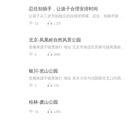
忍住别插手，让孩子合理安排时间
让孩子从三岁开始独立的自我管理课。忍住，别插手新的一页，让孩子独立的自我管理课有三册，第一册是合理安排时间，第二次测试，整理好身边的物品，第三测试，掌握正确的金钱观。希望这套书让我们在教育孩子的过程中能够有所帮助。
12
1.2万
北京-凤凰岭自然风景公园
音频来源于链景旅行 地址 北京市海淀区苏家坨镇凤凰岭路19号 票价描述 暂无 开放时间 暂无 乘车信息 暂无
6
3005
银川-览山公园
音频来源于链景旅行 地址 亲水大街与沈阳路交叉口向西300米 票价描述 暂无 开放时间 全天 乘车信息 暂无
1
276
桂林-虞山公园
15
1255