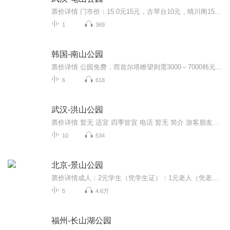
票价详情 门市价：15.0元15元，古琴台10元，晴川阁15元。小贴士：早上八点以前进山是不需要买门票的。晴川阁免费，由晴川阁大门售票处取票进入。 适宜 全年 电话 暂无 简介 亲爱的游客，接下来我们要一起参观的是龟山公园。龟山公园在历史上就是有名的游览...
1
369
韩国-南山公园
票价详情 公园免费，而首尔塔瞭望则需3000～7000韩元；缆车往返需4000～6300韩元。 适宜 四季皆宜 电话 暂无 简介 游客朋友，您好,今天将由我陪您游览南山公园，希望能带给您一个美好的南山之旅。海拔265米的南山公园位于首尔市中心，山顶上耸立着首尔的地...
6
618
武汉-洪山公园
票价详情 暂无 适宜 四季皆宜 电话 暂无 简介 游客朋友，您好，欢迎来到红山公园参观游玩。洪山公园始建于五十年代，总面积为9.97公顷，是一座开放式的公园。公园依山而建，园中树木参天、环境优美。洪山公园东接深壑丛林的宝通寺，暮鼓晨钟，绕梁余音；西...
10
534
北京-景山公园
票价详情成人：2元学生（凭学生证）：1元老人（凭老人证）：1元 适宜春秋两季。春季园内百花盛开，秋季天高气爽，适合远眺。 电话010-64038098 简介游客朋友们大家好，咱们现在已经来到了景山公园。景山公园占地33万平方米，已有近千年的历史，原来是元、...
5
4.6万
福州-长山湖公园