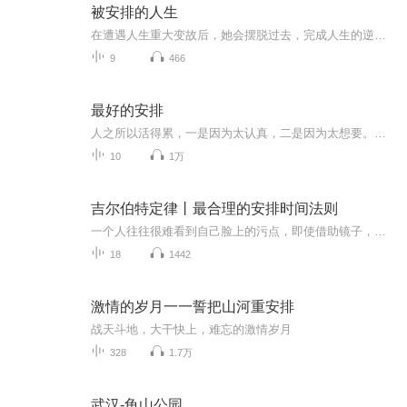
被安排的人生
在遭遇人生重大变故后，她会摆脱过去，完成人生的逆袭吗？写这篇文章的初衷其实只是想表达一个观点，没有合适的案例所以自己编了一个，没想到居然写成了人生第一篇小连载。也不是没想过把它写成大女主逆袭爽文，可还是觉得人生逆袭谈何容易，在生活本来的...
9
466
最好的安排
人之所以活得累，一是因为太认真，二是因为太想要。佛经上说：“无常故苦。”就是让我们知道：人生是有缺陷的，没有什么是永恒的，身体会生病衰老，容颜、情感会生变，金钱不能永远保有，权力有一天终会失去……有人问佛陀，你今生得到了什么呢？佛陀说：...
10
1万
吉尔伯特定律丨最合理的安排时间法则
一个人往往很难看到自己脸上的污点，即使借助镜子，也只能勉强看到正面、侧面，正面以外的种种污点缺点都是镜子找不到的，自然需要借助旁人的眼光去寻找。至此，我们应该能有所顿悟；既然人的生命是活在别人眼里的，那么别人的眼睛就对你具有批评、指正的...
18
1442
激情的岁月一一誓把山河重安排
战天斗地，大干快上，难忘的激情岁月
328
1.7万
武汉-龟山公园