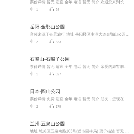
票价详情 暂无 适宜 全年 电话 暂无 简介 欢迎您来到长山湖公园！现在我为您解说这里的基本情况——公园面积约118亩，水面面积约80亩。作为一个湖边的公园，这里湖因山美，山因湖秀。匠心独运的设计，精雕细凿的装点，使长山湖成为了一颗海边的明珠。这是...
1
98
岳阳-金鄂山公园
音频来源于链景旅行 地址 岳阳楼区南湖大道金鄂山公园 票价描述 暂无 开放时间 8:00~18:00 乘车信息 暂无
2
333
石嘴山-石嘴子公园
票价详情 暂无 适宜 全年 电话 暂无 简介 亲爱的游客朋友您好，欢迎您来到的是石嘴子公园。石嘴子公园位于宁夏惠农市区以东的黄河西岸，从石嘴子景点绵延七公里与黄河金岸道路连接，她既是黄河西岸的一道靓丽风景线，也是惠农城区沿黄河一线形成的一道绿色...
1
827
日本-圆山公园
票价详情 免费 适宜 全年 电话 暂无 简介 朋友，您现在所在的圆山公园，位于海拔226米的圆山内，这里原本是明治时期开拓时所建立的树木试验场，后来在明治末到大正时期被改建成公园。宽广的公园内，有着被指定为天然纪念物的圆山原始森林，还有圆山棒球场...
2
179
兰州-五泉山公园
地址 城关区五泉南路103号(近市园林局) 票价描述 暂无 开放时间 暂无 乘车信息 暂无 音频来源于链景旅行