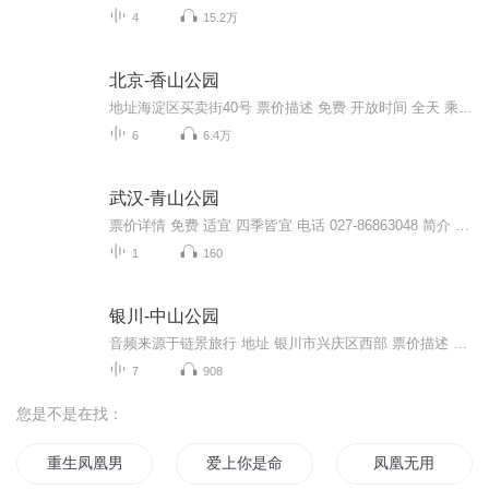
4
15.2万
北京-香山公园
地址海淀区买卖街40号 票价描述 免费 开放时间 全天 乘车信息 暂无 音频来源于链景旅行
6
6.4万
武汉-青山公园
票价详情 免费 适宜 四季皆宜 电话 027-86863048 简介 亲爱的游客，欢迎您来到青山公园参观。青山公园位于武汉青山区的红钢城。虽然青山区是武汉市的重工业区，但是这里的绿化却非常好，公园里遍植树木、花繁叶茂、绿水环绕、绿意盎然，最重要的是，您可以...
1
160
银川-中山公园
音频来源于链景旅行 地址 银川市兴庆区西部 票价描述 暂无 开放时间 全天 乘车信息 暂无
7
908
您是不是在找：
重生凤凰男
爱上你是命运最好的安排
凤凰无用