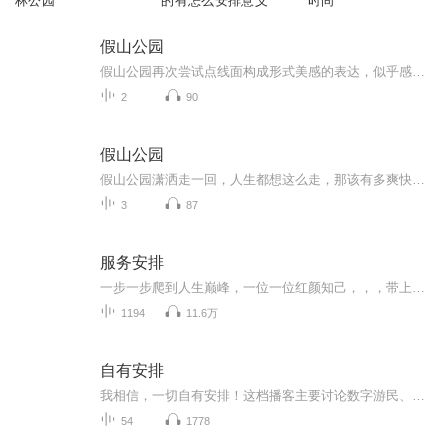
林公园
的有怎么安排意义
时间
假山公园
假山公园再次尝试点线面构成形式美感的表达，似乎感觉更具有绘画感，有绘画的艺术性，有笔墨的味道，浓郁芳香，展现的淋漓尽致，好个痛快的表现与过程。在布局上，稀疏单调的处理技巧贯穿始终，如何在简单中启迪人们想象，又在密集中加以丰富理解，从而使...
2
90
假山公园
假山公园潇洒走一回，人生都想这么走，那该有多爽快啊。在水墨画创作上，又能潇洒且又能展示作品的艺术魅力，体验在舞台上独舞的感觉岂不是很惬意吗？放开自己，任其性情舞文弄墨，在恰到好处之时偃旗息鼓，收的住稳稳妥妥的落下画笔，一幅有张有弛富有节...
3
87
服务安排
一步一步爬到人生巅峰，一位一位红颜知己，，，带上卫生纸，系好安全带，我们准备开车了
1194
11.6万
自有安排
我相信，一切自有安排！这档播客主要讨论数字游民、互联网创业、一人公司、个人品牌、环球旅行、时间地点自由、心灵成长。这里可以传递一个小小的信息差，或许能够成为你的spark，在那一瞬间点亮你，让你有勇气去追寻自己想要的生活和状态。这里也可以是你...
54
1778