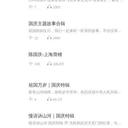
7
2303
国庆主题故事合辑
祖国妈妈生日，我们一起来听一听系列故事。不仅仅有《我的祖国》，还有红军故事，也有关于战争的故事，让大家体会到和平年代的不易。
12
2600
陈国庆-上海滑稽
149
126.8万
祖国万岁｜国庆特辑
家有山河锦绣，国有岁月芳华。热烈庆祝中华人民共和国成立73周年！
6
82.1万
慢语诉山河｜国庆特辑
慢语诉山河·国庆特辑 序 当秋风掠过天安门的红墙，当桂香漫过万里长江的碧波，我总愿慢下脚步，以声为笔，轻轻描摹这山河的模样。 不必追赶喧嚣的潮，也无需堆砌华丽的词——这一辑里，每一段朗诵都是心底的低语：是对着塞北草原的星子说“国泰”，是向着...