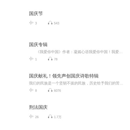
国庆节
3
543
国庆专辑
《我爱你中国》作者：凝嫣心语我爱你中国！我爱你春天蓬勃的秧苗；我爱你秋日金黄的硕果。我爱你中国！我爱你青松气质，我爱你红梅品格！我爱你家乡的甜蔗好像乳汁滋润着我的心窝。我爱你中国，我要把最美的歌儿献给你，我的母亲我的祖国。我爱你中国，我爱...
1
78
国庆献礼！领先声创国庆诗歌特辑
我们的民族是一个坚韧不拔的民族，历史给予我们的苦难都变成了闪着金光的勋章！我们的国家是一个龙腾虎跃的国家，那条巨龙正以不可阻挡之势崛起于神奇的东方！------------------------------------------------值此祖国70周年华诞之际，领先声创以诗歌向祖国献礼！用我们的声音、用我们的热血、用我们的灵魂诵读经典爱国篇章，歌颂我们的祖国！永远繁荣富强！
8
6076
刑法国庆
26
1.7万