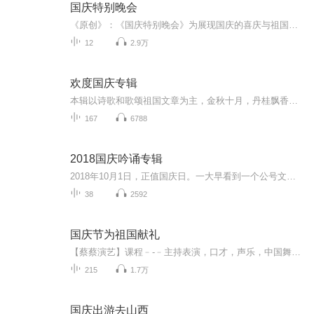
国庆特别晚会
《原创》：《国庆特别晚会》为展现国庆的喜庆与祖国的深情我将以具体的场景切入从清晨升旗的庄严到街头巷尾的欢庆到历史与当下的交融，用优美的笔触传递对祖国的热爱与自豪！用诗歌和情感美文形式，歌颂祖国的繁荣富强，祝人民幸福安康！
12
2.9万
欢度国庆专辑
本辑以诗歌和歌颂祖国文章为主，金秋十月，丹桂飘香，在这个充满丰收喜悦的季节里，我们满怀激动和自豪，迎来了中华人民共和国76周年华诞。这不仅是一个庄重的纪念日，更是全体中华儿女共同欢庆的盛大的节日，承载着深厚的民族情感和历史意义.
167
6788
2018国庆吟诵专辑
2018年10月1日，正值国庆日。一大早看到一个公号文章，正是文天祥的《己卯十月一日至燕越五日罹狴犴有感而赋》。当然，彼十一非当今的十一。不过数字的巧合还是让人感触，今天拿来读一读，体味一番历史英杰的民族情怀，恰也当时。 根据诗题来看，这组诗是写于十月一日至十月五日之间，是文天祥被俘之后所作，这些诗作不仅有凛凛正气，更也能看的到他百端交集的复杂情感。另一首于右任先生的《望大陆》，微信公号有称《望乡》，一句“山之上国之殇”荡气回肠，一并兴起拿来读了一读。仓促间多有瑕疵...
38
2592
国庆节为祖国献礼
【蔡蔡演艺】课程﹣-﹣主持表演，口才，声乐，中国舞，民族舞。独特的小舞台，专业的录音棚，每一位同学都能成为优秀的小明星。独特的教学模式，轻松上课，快乐学习！知名主持人，舞蹈家，高级教师任职授课！江南总校：河沟街42号三楼 18545856430江北分校...
215
1.7万
国庆出游去山西