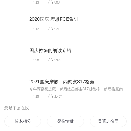
13
808
2020国庆 宏恩FCE集训
12
921
国庆教练的朗读专辑
30
3325
2021国庆摩旅，丙察察317格聂
今年丙察察进藏，然后经昌都走317过德格，然后格聂南线，最后沙溪古镇收尾。
15
2.4万
您是不是在找：
榆木相公
桑榆情缘
灵署之榆罔传