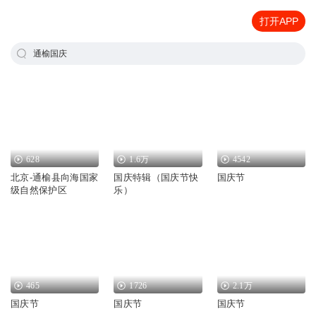
打开APP
通榆国庆
628
1.6万
4542
北京-通榆县向海国家
国庆特辑（国庆节快
国庆节
级自然保护区
乐）
465
1726
2.1万
国庆节
国庆节
国庆节