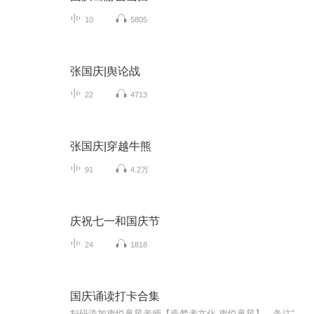
10
5805
张国庆|舆论战
22
4713
张国庆|穿越牛熊
91
4.2万
庆祝七一和国庆节
24
1818
国庆诵读打卡合集
扫码添加声悦童星老师【造梦者文化-声悦童星】，备注“诵读打卡”报名，已添加好友的，直接发送“诵读打卡”报名，报名成功后进入社群。