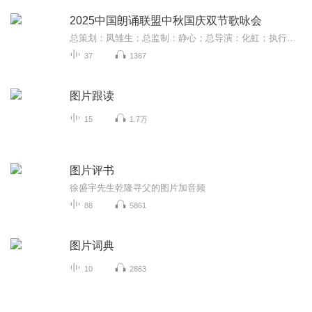
2025中国朗诵联盟中秋国庆双节歌咏会
总策划：凤雏生；总监制：静心；总导演：化虹；执行总监：莺子；执行导演：橙夏；主持人：静心、化虹、橙夏
37
1367
图片跟读
15
1.7万
图片评书
徐盛宇先生乾隆寻父的图片加音频
88
5861
图片词典
10
2863