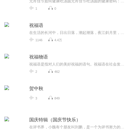
元宵佳节如何健康吃汤圆元宵佳节吃汤圆的健康密码：中医教你五招轻松化解"甜蜜负担"正月十五闹元宵，家家户户煮汤圆。软糯香甜的汤圆象征着团团圆圆，但每年都有不少朋友因为贪嘴，落得个"汤圆穿肠过，油腻心中留"的尴尬境地。作为一名深耕中医养生领域多...
1
0
祝福语
在生活的长河中，日出日落，潮起潮落，夜江斜月里，两三星火是瓜州，缘份让我们相遇相聚，心灵呼唤，爱的寄盼，天天开心，快乐每一天，祝福天天在心间，爱的暖流，伴我们度过每个春夏秋冬！祝福我和我的朋友们，年年岁岁，节目主题:祝福语主播介绍:雍仲昭...
1146
4.4万
祝福物语
祝福语是指对人们的美好祝福的语句。祝福语在社会发展中已经不是仅限于在节日和宴会上出现，常见的情侣互发手机信息祝福，天气冷暖变化问候祝福，朋友日常间的鼓励祝福，每天的清晨问候祝福等等。
2
462
贺中秋
3
849
国庆特辑（国庆节快乐）
在评书界，小魏有个朋友叫刘鹏，是一个为评书努力的小伙子。在2021年国庆期间，他想弄个特辑，便烦劳我给他录个爱国题材的评书小段儿。这种事情，不是特殊情况，小魏一般不会拒绝，也就给其录了一个《鲁迅踢鬼》，等他传完，我再传到我的专辑里。另外，小...