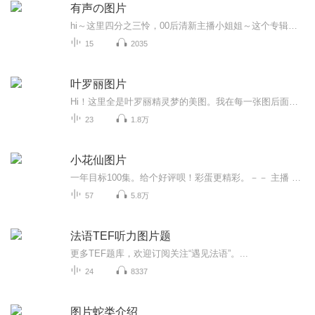
有声の图片
hi～这里四分之三怜，00后清新主播小姐姐～这个专辑是由四分之三怜与微笑小熊工作室合作出版，由于都是千怜的工作室，所以质量保障十分，如果您恶意差评，说明您眼睛要么是x了，要么就是您道德有问题～好啦，也当作是千怜500粉丝的福利专辑叭别对我说我喜欢你你廉价的喜欢抵不上夏天的一根雪糕
15
2035
叶罗丽图片
Hi！这里全是叶罗丽精灵梦的美图。我在每一张图后面都给大家留了点时间让大家把喜欢的图保存下来。如果你觉得这个图不太清晰，你可以私信找我要原图哦！
23
1.8万
小花仙图片
一年目标100集。给个好评呗！彩蛋更精彩。－－ 主播 贝瑞吖也叫逆光小爱
57
5.8万
法语TEF听力图片题
更多TEF题库，欢迎订阅关注“遇见法语”。...
24
8337
图片蛇类介绍