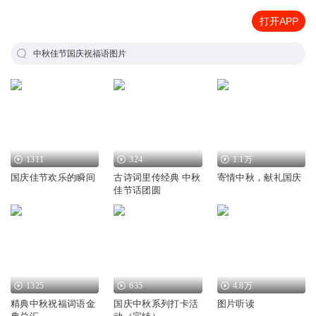
打开APP
中秋佳节国庆祝福语图片
1311
324
1.1万
国庆佳节欢乐的瞬间
古诗词里传经典 中秋
寄情中秋，献礼国庆
佳节话团圆
1325
635
4.8万
精典中秋祝福词语金
国庆中秋系列打卡活
图片听读