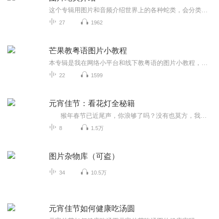
这个专辑用图片和音频介绍世界上的各种蛇类，会分类别介绍，如有错误欢迎指正。
27
1962
芒果教粤语图片小教程
本专辑是我在网络小平台和线下教粤语的图片小教程，做成图片是方便传播保存下来哦！这些教程涉及生活各方面，而且是基础加地道口语都有，非常实用，建议保存！
22
1599
元宵佳节：看花灯全秘籍
猴年春节已近尾声，你浪够了吗？没有也莫方，我们还有元宵节这最后一浪。 元宵节别名“灯节”，也称“中国情人节”，所以花灯与爱情成就了许多元宵节不得不说的故事。有情人的话，要去看花灯，赴一场人约黄昏后的浪漫；没有情人的话，...
8
1.5万
图片杂物库（可盗）
34
10.5万
元宵佳节如何健康吃汤圆