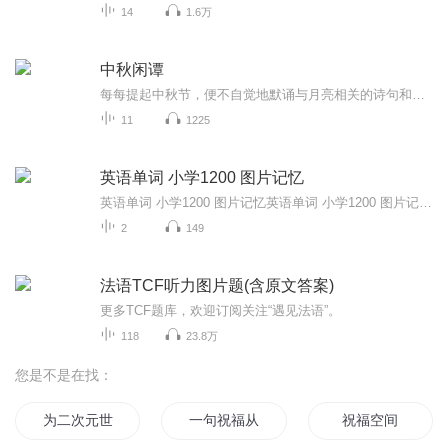
14
1.6万
中秋闲谭
每每提起中秋节，便不自觉地默诵与月亮相关的诗句和故事来，因为中秋节里还有一个与月亮相关的美丽的传说呢！ 美丽的嫦娥姑娘和可爱的小玉兔就在月亮的广寒宫里住着，特别是在中秋节这天晚上，当一轮满月悄悄的挂在天边时，在广寒宫里、美丽的嫦娥姑娘抱着可爱的小玉兔就开活动起来，当我们与家人一起围聚在丰盛的晚餐桌旁、吃着丰盛的水果和共享月饼美食、不经意间抬头仰望天上的满月时，有眼亮的小朋友就会大叫起来：”哦，天哪，我看到月亮里面的嫦娥姐姐了，她还抱着个可爱的小兔兔和大家打招呼呢“！..… 中秋的传说和故事、闲谭古今梦落花，一起嗨聊吧...
11
1225
英语单词 小学1200 图片记忆
英语单词 小学1200 图片记忆英语单词 小学1200 图片记忆英语单词 小学1200 图片记忆英语单词 小学1200 图片记忆英语单词 小学1200 图片记忆英语单词 小学1200 图片记忆英语单词 小学1200 图片记忆英语单词 小学1200 图片记忆英语单词 小学1200 图片记忆英语单词 小学1200 图片记忆英语单词 小学1200 图片记忆英语单词 小学1200 图片记忆英语单词 小学1200 图片记忆英语单词 小学1200 图片记忆英语单词 小学1200 图片记忆...
2
149
法语TCF听力图片题(含原文答案)
更多TCF题库，欢迎订阅关注“遇见法语”。
118
23.8万
您是不是在找：
为二次元世界献上祝福
一句祝福从此不见
祝福空间