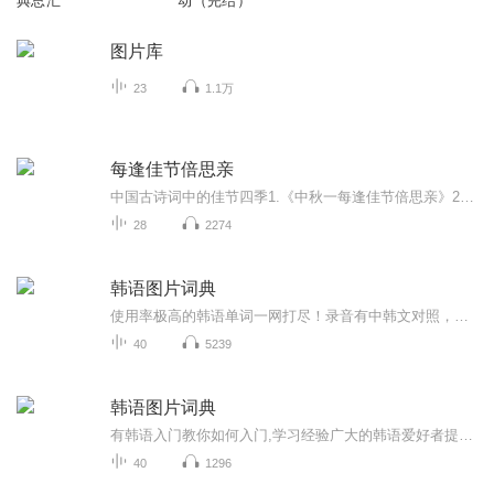
典总汇
动（完结）
图片库
23
1.1万
每逢佳节倍思亲
中国古诗词中的佳节四季1.《中秋一每逢佳节倍思亲》2.《送冬雪》3.《贺新春》
28
2274
韩语图片词典
使用率极高的韩语单词一网打尽！录音有中韩文对照，方便同学们在路上收听磨耳朵！更多韩语学习的内容，欢迎关注订阅“韩语助手FM” ：）
40
5239
韩语图片词典
有韩语入门教你如何入门,学习经验广大的韩语爱好者提供自己学习的心得体会;韩语词汇包含各类词汇满足你各个方面的需求;韩语阅读:韩国古今各种书籍、童话、谚语等的阅读;韩语...
40
1296