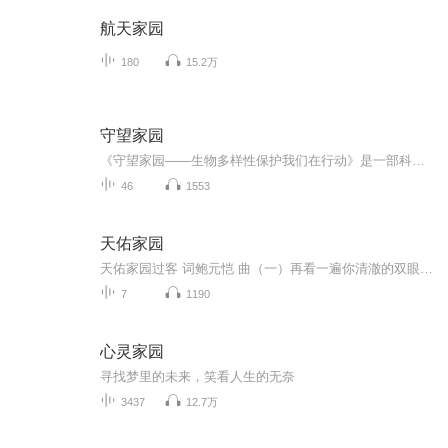
航天家园
180
15.2万
守望家园
《守望家园——生物多样性保护我们在行动》是一部科普读物，讲述物种起源和进化过程，以及什么是生物多样性、生物多样性的重要性、生物多样性与人类生活的关系、生物多样性保护的紧迫性，呼吁社会大众要从自身生活及观念出发，身体力行做到保护生态环境和...
46
1553
天佑家园
天佑家园过客 词鲍元恺 曲（一）再看一遍你清澈的双眼，那里有多少纯真的梦幻？我多想用胸口的温暖，驱走那阴冷，照亮那黑暗。我们相通的是血脉，我们相照的是肝胆。我们长流的是热泪，我们长守的是信念。我们无法相替，是你经受的苦难，天佑历劫长存我祖先的家园。（二）再看一遍你混浊的双眼，那里有多少未了的心愿。我多想接过你的眷恋，贡献给星空，托付给山川。我们相通的是血脉，我们相照的是肝胆。我们长流的是热泪，我们长守的是信念。我们无法相替，是你经受的苦难，天佑历劫长存我祖先的家园。（三）再看一遍你慈爱的双眼，那里没留下丝毫的遗憾。我多想捧起你的勇敢，镌刻在大地，挥洒向云天。我们相通的是血脉，我们相照的是肝胆。我们长流的是热泪，我们长守的是信念。我们无法相替，是你经受的苦难，天佑历劫长存我祖先的家园。
7
1190
心灵家园
寻找梦里的未来，笑看人生的无奈
3437
12.7万