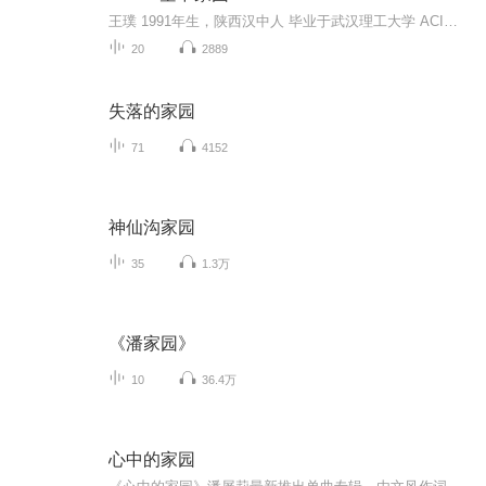
王璞 1991年生，陕西汉中人 毕业于武汉理工大学 ACI注册国际营养师 国家高级营养师 简书APP生活类优秀作者 荔枝微课APP健康专栏讲师 乐享健康/乐享臻品创始人 营养学爱好和研究，从事健康教育，线上健康微课、营养康复指导、健康管理咨询、精准健康方案、线下沙龙合作、优质食品微店等，致力于帮助人们建立主动健康的能力。 个人微信号：635224516 简书ID：小王子的鞋 荔枝微课：乐享健康 微信公众号：乐享健康JoyShareHealth
20
2889
失落的家园
71
4152
神仙沟家园
35
1.3万
《潘家园》
10
36.4万
心中的家园