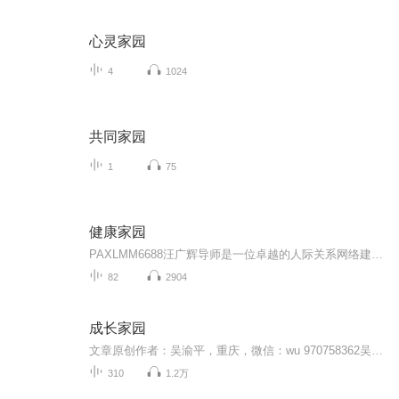
心灵家园
4
1024
共同家园
1
75
健康家园
PAXLMM6688汪广辉导师是一位卓越的人际关系网络建造大师和上万人的生意导师，是我们的生意教练和人生导师，已经实现财务自由多年，拥有超凡的自由生活。汪广辉导师拥有大思维大格局，敏锐的察觉到互联网与社群经济的巨大机会，创建悦享听书友会，设定了新...
82
2904
成长家园
文章原创作者：吴渝平，重庆，微信：wu 970758362吴渝平创办了 “成长家园”，“成长家园”是以帮助孩子提升阅读、思考、写作的能力为切入点，推崇孩子、家长、老师“共读共学共做共成长”的教学理念，做好家庭教育。秉持“学做真人，做有效能的父母，帮助...
310
1.2万