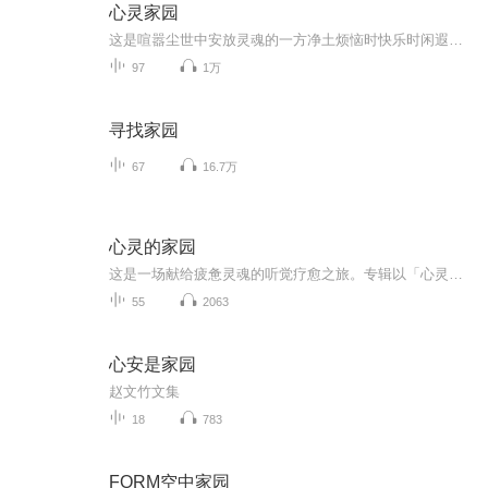
心灵家园
这是喧嚣尘世中安放灵魂的一方净土烦恼时快乐时闲遐时无论何时想了就来这里聆听生命的声音对自已说亲爱的我爱你永远
97
1万
寻找家园
67
16.7万
心灵的家园
这是一场献给疲惫灵魂的听觉疗愈之旅。专辑以「心灵归处」为核心，用舒缓悠扬的旋律编织出一方宁静天地，或裹挟着山野清风的澄澈，或流淌着深夜星光的温柔。每一段乐章都是一次向内的探寻，当音符漫过耳畔，喧嚣被悄然隔绝，你会听见内心深处的回响，找到...
55
2063
心安是家园
赵文竹文集
18
783
FORM空中家园