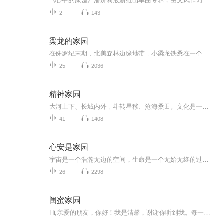
《心中的家园》潘屏莉最新推出单曲专辑，由文风作词，苏州作曲，冯丹编曲，一起聆听这首优美动听的歌曲.心中的家园 梦中的地方绿水青山 就是金山银山....
2
143
梁龙的家园
在侏罗纪末期，北美森林边缘地带，小梁龙铁桑在一个园月之夜破壳而出。然而铁桑的兄弟姐妹全都被吃掉了，所以从一出生，梁龙铁桑就独自一个。孤独死死缠绕着铁桑。一天，铁桑结识了梁龙小森，与孤单的小森成为好友。然而因为一次意外，小森跌进山谷，和铁...
25
2036
精神家园
大河上下、长城内外，斗转星移、沧海桑田。文化是一个民族的魂魄，文化认同是最深层的认同，是民族团结的根脉。原远流长、博大精深的中华优秀传统文化，是中华文明的智慧结晶，是各族人民在长期生产生活中积累的宇宙观、天下观、社会观、道德观的重要体现。
41
1408
心安是家园
宇宙是一个浩瀚无边的空间，生命是一个无始无终的过程。房子不是家园，心安是家园。死亡不是终点，解脱是终点。没必要张皇失措，也没必要着急上火。在一个觉者眼里，一切时间段，一切地点，一切方位，都是安身立命处。明白了这一点，我们就会活得很从容，...
26
2298
闺蜜家园
Hi,亲爱的朋友，你好！我是清馨，谢谢你听到我。每一次相遇都是久别重逢，所以，咱们好久不见啦！虽未谋面，但通过声音让我们的心彼此相连，感恩一直有你在我的身边...这个专辑是我本人，以及我们优秀的主播学员们共同录制的，一部分是本账号上传，一部分...