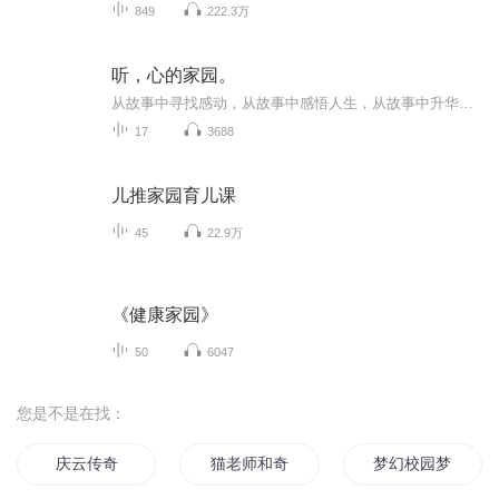
849
222.3万
听，心的家园。
从故事中寻找感动，从故事中感悟人生，从故事中升华自己
17
3688
儿推家园育儿课
45
22.9万
《健康家园》
50
6047
您是不是在找：
庆云传奇
猫老师和奇幻校园
梦幻校园梦