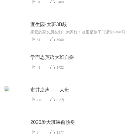
31
5468
宜生园·大班3B段
亲爱的家长朋友们：大家好！这里是孩子们课堂中学习的英语儿歌、韵律、单词、短语、句子等的音频，请家长们在家里陪孩子们一起学习，每天说一说英语。如果您懂一些英语，可以把英语融入生活，将学习的内容与生活实际相结合，和孩子做简单的日常英语交流。...
31
3060
学而思英语大班自拼
41
1722
市井之声——大班
146
3.2万
2020暑大班课前热身
7
1177