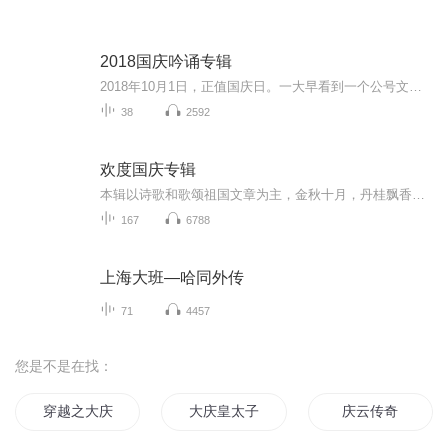
2018国庆吟诵专辑
2018年10月1日，正值国庆日。一大早看到一个公号文章，正是文天祥的《己卯十月一日至燕越五日罹狴犴有感而赋》。当然，彼十一非当今的十一。不过数字的巧合还是让人感触，今天拿来读一读，体味一番历史英杰的民族情怀，恰也当时。 根据诗题来看，这组诗是写于十月一日至十月五日之间，是文天祥被俘之后所作，这些诗作不仅有凛凛正气，更也能看的到他百端交集的复杂情感。另一首于右任先生的《望大陆》，微信公号有称《望乡》，一句“山之上国之殇”荡气回肠，一并兴起拿来读了一读。仓促间多有瑕疵...
38
2592
欢度国庆专辑
本辑以诗歌和歌颂祖国文章为主，金秋十月，丹桂飘香，在这个充满丰收喜悦的季节里，我们满怀激动和自豪，迎来了中华人民共和国76周年华诞。这不仅是一个庄重的纪念日，更是全体中华儿女共同欢庆的盛大的节日，承载着深厚的民族情感和历史意义.
167
6788
上海大班—哈同外传
71
4457
您是不是在找：
穿越之大庆帝国
大庆皇太子
庆云传奇