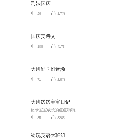
刑法国庆
26
1.7万
国庆美诗文
108
4173
大班勤学班音频
71
2.8万
大班诺诺宝宝日记
记录宝宝成长的点点滴滴。
35
3205
绘玩英语大班组