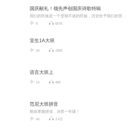
国庆献礼！领先声创国庆诗歌特辑
我们的民族是一个坚韧不拔的民族，历史给予我们的苦难都变成了闪着金光的勋章！我们的国家是一个龙腾虎跃的国家，那条巨龙正以不可阻挡之势崛起于神奇的东方！------------------------------------------------值此祖国70周年华诞之际，领先声创以诗歌向祖国献礼！用我们的声音、用我们的热血、用我们的灵魂诵读经典爱国篇章，歌颂我们的祖国！永远繁荣富强！
8
6076
宜生1A大班
34
1905
语言大班上
14
480
范尼大班拼音
熟练掌握拼读，决胜一年级！
40
3.4万