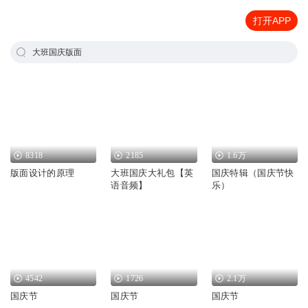
打开APP
大班国庆版面
8318
2185
1.6万
版面设计的原理
大班国庆大礼包【英
国庆特辑（国庆节快
语音频】
乐）
4542
1726
2.1万
国庆节
国庆节
国庆节