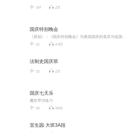
147
2万
国庆特别晚会
《原创》：《国庆特别晚会》为展现国庆的喜庆与祖国的深情我将以具体的场景切入从清晨升旗的庄严到街头巷尾的欢庆到历史与当下的交融，用优美的笔触传递对祖国的热爱与自豪！用诗歌和情感美文形式，歌颂祖国的繁荣富强，祝人民幸福安康！
12
2.9万
法制史国庆班
12
1万
国庆七天乐
魔性早功练习
10
1518
宜生园·大班3A段