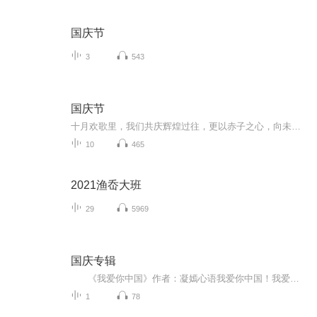
国庆节
3
543
国庆节
十月欢歌里，我们共庆辉煌过往，更以赤子之心，向未来书写滚烫的誓言——这盛世，值得我们以热爱相拥。
10
465
2021渔岙大班
29
5969
国庆专辑
《我爱你中国》作者：凝嫣心语我爱你中国！我爱你春天蓬勃的秧苗；我爱你秋日金黄的硕果。我爱你中国！我爱你青松气质，我爱你红梅品格！我爱你家乡的甜蔗好像乳汁滋润着我的心窝。我爱你中国，我要把最美的歌儿献给你，我的母亲我的祖国。我爱你中国，我爱...
1
78