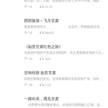
有人说：去了甘肃，你就相当于去了大半个中国。地处三大高原交会处的甘肃，囊括除海洋、岛礁以外的所有地形地貌，绵延的黄土高原，广袤的草原，茫茫的戈壁，洁白的冰川，构成了一幅雄浑壮丽的画面，整个地理形势宛如一柄玉如意。而历史遗迹与自然奇观的有...
32
72.1万
西部旅游～飞天甘肃
更多图文请关注 公众号：西部旅游文化 QQ群：362392990
16
268.8万
《如意甘肃红色之旅》
为庆祝中国共产党成立100周年。深入贯彻落实党的十九届五中全会精神，深入学习党史，讴歌党的丰功伟绩，继承和发扬党的优秀传统和优良作风，积极弘扬民族精神。同时，为了促进甘肃红色旅游的发展，让党的光辉历程不断照耀后来者，甘肃省文化和旅游厅、甘肃...
29
1522
交响丝路 如意甘肃
深度挖掘黄河文化、支持发展黄河文化创意产业，创作以黄河文化为主要内容的文化艺术作品，开设一批全面反映；颂扬黄河文化的专题片。加入黄河文化、长城文化、始祖文化、敦煌文化、民族民俗文化等元素为主题。甘肃省地处闻名于世的丝绸之路黄金路段和枢纽地带，自古以来就是东西方的贸易大通道和文明大动脉，四大文明交汇交融，六大宗教互鉴包容，不同文化碰撞融合，各民族和谐相处，谱写了人类文明交流互鉴、繁荣发展的“交响曲”。本次创作活动旨在让“交响丝路，如意甘肃”的品牌落地，通过“整合全省地市（州）参...
46
1.2万
一路向东，遇见甘肃
从西陲大漠到陇东青山，从丝路古郡到陇上江南，这是一场沿着甘肃大地自西向东的温柔行走。 本专辑以城市为章，以历史为脉，逐一讲述敦煌、酒泉、张掖、武威、兰州、甘南、陇南、天水等每一座城的故事，深挖建制沿革、文明交融、古迹传承与市井...