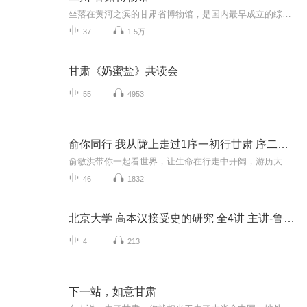
坐落在黄河之滨的甘肃省博物馆，是国内最早成立的综合性博物馆之一。其前身是1939年成立的甘肃科学教育馆，1950年改为西北人民科学馆，1956年改名为甘肃省博物馆，1958年迁入新馆。1999年经省政府立项，投资1.5亿元对原展览大楼进行改扩建工程，馆舍占地108亩，展览大楼建筑总面积2.85万平方米，展厅18个，院内还有文物库房、文物保护实验室等设施，整个展览大楼本着“庄重、典雅、美观、人性化”的原则设计和建设，是一座现代化综合性智能建筑，2006年12月26日展览大楼正式...
37
1.5万
甘肃《奶蜜盐》共读会
55
4953
俞你同行 我从陇上走过1序一初行甘肃 序二再入甘肃
俞敏洪带你一起看世界，让生命在行走中开阔，游历大美甘肃，发现不一样的华夏文明起源，丝绸之路从这里穿过，古老中国经由这里走向世界。 那些让自我谦卑的东西，一定是浩瀚的宇宙、内心的道德、永恒的艺术和天地的正气。如果人类不懂得谦卑，就必然创造不...
46
1832
北京大学 高本汉接受史的研究 全4讲 主讲-鲁国尧
4
213
下一站，如意甘肃