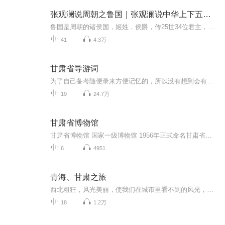
张观澜说周朝之鲁国｜张观澜说中华上下五千年系列
鲁国是周朝的诸侯国，姬姓，侯爵，传25世34位君主，享国795年。这795年间的故事，你都知道吗？欢迎订阅《张观澜说周朝之鲁国》收听！主播介绍：评书演员、相声演员、网络小说作家主播其他专辑：《张观澜说夏朝》《张观澜说商朝》《张观澜说周朝》《封神前...
41
4.3万
甘肃省导游词
为了自己备考随便录来方便记忆的，所以没有想到会有人订阅，所以制作粗糙，而且也没有把导游词一一对应上，对不住关注的大家了！
19
24.7万
甘肃省博物馆
甘肃省博物馆 国家一级博物馆 1956年正式命名甘肃省博物馆，我国西部最早成立的综合性地志博物馆之一。馆藏35万多件珍贵文物。彩陶、简牍文书、佛教艺术品是甘肃省博物馆藏品的三大特色。 彩陶文化代表了中国北方大部分地区从距今8000年到距今3000年左右之间5000多年的史前史。甘肃秦安大地湾遗址保存有完整的仰韶文化早、中、晚期堆积。马家窑文化是新石器时期华夏文明晨曦中最绚丽的霞光，是中国史前史的最高文化成就，它不仅包含着史前时期众多神秘的社会信息、文化信息、同时它创造了中国画最早的形式。 周、秦先祖在泾水上游和渭水上游兴邦立业，开疆拓土，使中原文化不断向西推进。到战国时，秦长城西达临洮，秦与河西走廊的交通已经通畅。甘肃出土的周秦青铜重器成为多元文化交流的见证。
6
4951
青海、甘肃之旅
西北粗狂，风光美丽，使我们在城市里看不到的风光，值得参观游览
18
1.2万