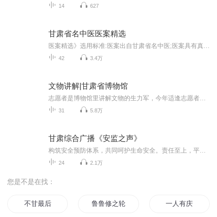
14
627
甘肃省名中医医案精选
医案精选》选用标准:医案出自甘肃省名中医;医案具有真实性、实用性和指导性;医案均具全病史，临床症状，临床体征，物理和生化检查结果，明确的诊断，中医的治则、治法、方剂，药物，治疗经过，治疗结果。该《医案精选》体例系由名医案和按语组成。从近两千...
42
3.4万
文物讲解|甘肃省博物馆
志愿者是博物馆里讲解文物的生力军，今年适逢志愿者团队成立十周年，甘肃省博物馆精心编写31篇讲解词，安排志愿者录制讲解视频。视频内容包括了中生代新生代的动物化石、自新石器时代至元代的众多一级文物、近代以来重大革命历史事件。既反映了甘肃省博物馆里珍贵文物的历史、文化、艺术、研究等方面价值，让更多人了解了璀璨的陇原文化和丝路文明，为弘扬悠久历史和树立文化自信起到了非常重要的作用，同时也展示了甘肃省博物馆优秀志愿者讲述中国故事的风采，为志愿者团队十周年献上了一份贺礼。
31
5.8万
甘肃综合广播《安监之声》
构筑安全预防体系，共同呵护生命安全。责任至上，平安甘肃。本栏目由甘肃省应急管理厅和甘肃省广播电视总台联合制作播出。甘肃新闻综合广播FM96.0首播
24
2.1万
您是不是在找：
不甘最后
鲁鲁修之轮回
一人有庆