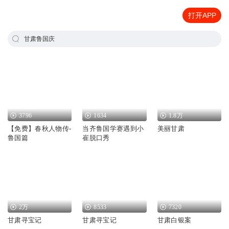
打开APP
甘肃鲁国庆
3796
1634
1.8万
【免费】春秋人物传-
当齐鲁国学赛遇到小
美丽甘肃
鲁国篇
崔脱口秀
2万
8533
7320
甘肃寻宝记
甘肃寻宝记
甘肃白银案