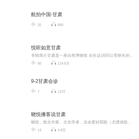
航拍中国-甘肃
25
850
悦听如意甘肃
专辑简介甘肃是一座自然博物馆 在长达1655公里狭长的土地上，大漠戈壁、森林草原、冰川雪峰、丹霞砂林、峡谷溶洞等各类景观千姿百态。河西走廊戈壁、绿洲相间分布，边塞风光，壮美神奇；甘南草原牧场广袤，牛羊肥壮；陇中高原千沟万壑，雄浑壮观；陇南山地...
60
114.6万
9-2甘肃会诊
7
1372
晓悦播客说甘肃
晓悦，散文作家、文化学者，业余爱好唱歌（尤擅戏歌）、陶笛演奏。
13
4.8万