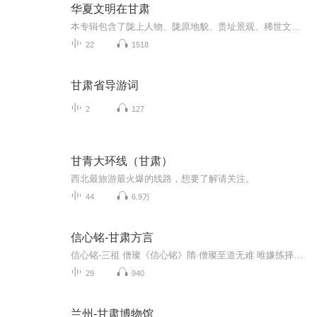
华夏文明在甘肃
本专辑包含了陇上人物、陇原地貌、贵址景观、稀世文物、水利陇原、民谷文化、红色故事
22
1518
甘肃省导游词
2
127
甘青大环线（甘肃）
西北最旅游最火爆的线路，想要了解请关注。
44
6.9万
信心铭-甘肃方言
信心铭-三祖 僧璨《信心铭》隋·僧璨至道无难 唯嫌拣择但莫憎爱 洞然明白毫厘有差 天地悬隔欲得现前 莫存顺逆违顺相争 是为心病不识玄旨 徒劳念静圆同太虚 无欠无余良由取舍 所以不如莫逐有缘 勿住空忍一种平怀 泯然自尽止动归止 止更弥动唯滞两边 宁知一...
29
940
兰州-甘肃博物馆