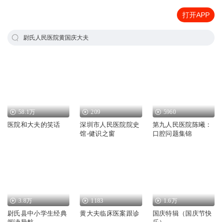
打开APP
尉氏人民医院黄国庆大夫
58.1万
209
5960
医院和大夫的笑话
深圳市人民医院院史
第九人民医院陈曦：
馆-健识之窗
口腔问题集锦
3.8万
1183
1.6万
尉氏县中小学生经典
黄大夫临床医案跟诊
国庆特辑（国庆节快