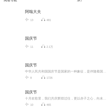
阅读导航
乐）
阿嗡大夫
13
481
国庆节
11
2.1万
国庆节
中华人民共和国国庆节是国家的一种象征，是伴随着国家的出现而出现的。让我们用诗歌朗诵歌颂祖国的繁荣富强，国泰民安。
8
1726
国庆节
十月欢歌里，我们共庆辉煌过往，更以赤子之心，向未来书写滚烫的誓言——这盛世，值得我们以热爱相拥。
10
465