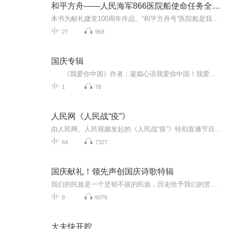
和平方舟——人民海军866医院船使命任务全记录
本书为献礼建党100周年作品。“和平方舟号”医院船是我国第一艘专业医院船，也是世界上第一艘超万吨级专业医院船。2008年底正式列装后，它先后被共青团中央、全国青联授予“中国青年五四奖章集体”，被海军表彰为“人民海军70周年突出贡献单位”，被中宣部...
27
968
国庆专辑
《我爱你中国》作者：凝嫣心语我爱你中国！我爱你春天蓬勃的秧苗；我爱你秋日金黄的硕果。我爱你中国！我爱你青松气质，我爱你红梅品格！我爱你家乡的甜蔗好像乳汁滋润着我的心窝。我爱你中国，我要把最美的歌儿献给你，我的母亲我的祖国。我爱你中国，我爱...
1
78
人民网《人民战“疫”》
由人民网、人民视频发起的《人民战“疫”》特别直播节目连续开播。疫情之下，生命重于泰山，防范胜于一切。面对突如其来的严峻疫情，习近平总书记多次作出重要批示，李克强总理亲临一线慰问指导，我们有理由相信，在党中央国务院的坚强领导下，在全国人民的紧密团结下，打赢这场疫情阻击战就只是时间问题！...
64
7327
国庆献礼！领先声创国庆诗歌特辑
我们的民族是一个坚韧不拔的民族，历史给予我们的苦难都变成了闪着金光的勋章！我们的国家是一个龙腾虎跃的国家，那条巨龙正以不可阻挡之势崛起于神奇的东方！------------------------------------------------值此祖国70周年华诞之际，领先声创以诗歌向祖国献礼！用我们的声音、用我们的热血、用我们的灵魂诵读经典爱国篇章，歌颂我们的祖国！永远繁荣富强！
8
6076
大夫快开腔