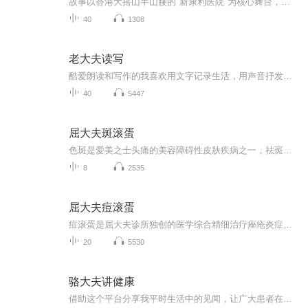
故事以香港大摇山半山腰的"新康利医院"为核心舞台，这座耗资近八亿的现代化医院建在日军防空洞遗址之上，从建造之初便怪事频发——九名工人离奇死亡，四人发疯入院，为整座建筑埋下不祥伏笔。暴风雨之夜，一名寻找失踪儿子的女子在防空洞内遭遇地狱恶魔，...
40
1308
老大夫读写
酷爱朗读和写作的我喜欢用文字记录生活，用声音抒发情感。能打动我的诗文我会用心诵读，能撼动我灵魂的经历我会用心记录。感谢收听和关注喜马拉雅老大夫读写。
40
5447
屈大夫斑滚蛋
色斑是爱美之士头痛的美容障碍性皮肤疾病之一，祛斑也是医美最多的项目。面对各种形形色色的祛斑模式和方法，屈大夫诊所总结多年经验，购入各种进行药品，功能性护肤品和进口激光，给各位爱美之士来进行安全有效的祛斑治疗。色斑分为表皮，真皮斑，混合斑，屈大夫诊所临床采取对症，有效，安全的治疗，采取各种性价比高的方法给到我们各位爱美之士。很多斑去除需要多次治疗，医患都需要有耐心和信心；个人体质不同，效果也会因人而异，大家需要理性祛斑，健康祛斑，持续养护；这样就能达到安全有效的效果。
8
2535
屈大夫痘滚蛋
痘滚蛋是屈大夫诊所独创的医学综合精细治疗痤疮炎症，痘印和凹坑以及疤痕的专利方法。根据痤疮患者不同的病情，采取不同的方案，每次治疗按照不同病情来进行对症的医美精细治疗。对于痤疮炎症进行后面2-11项痘滚蛋炎症卡，同时可以结合临床药物，产品一起战痘。对于痤疮疤痕和凹坑，进行后面12-20项痘滚蛋凹坑疤痕卡进行治疗。针对部分炎症和凹坑一起顽固存在的患者，给于2-20项痤疮炎症凹坑一体卡精细对症治疗。每次治疗需要医生诊断后选择合适的方法进行。另外对于部分特殊患者，我们也推荐热玛吉，玻尿酸注射，黄金射频微针，埋线等结合治疗。 屈大夫痘滚蛋医学战痘须知手册1. 前言（屈）2. 痤疮炎症护理之小气泡(钱)3. 痤疮炎症护理之电穿孔冷热导（计薇）4. 痤疮炎症护理之红蓝光（文文）5. 痤疮炎症治疗之果酸（王）6. 痤疮炎症治疗之水杨酸（王）7. 痤疮炎症治疗之光子嫩肤（王）8. 痤疮炎症治疗之微针美塑（王）9. 痤疮炎症治疗之射频微针（周）10. 痤疮炎症治疗之光动力（周）11. 痤疮炎症治疗之高周波puls（屈）12. 痤疮炎症治疗之口服药（屈）13. 痤疮炎症治疗之外用药（屈）14. 痤疮炎症治疗之功能性护肤品（屈）15. 痤疮痘印治疗之光子嫩肤，果酸换肤，微针美塑（王）16. 痤疮痘印治疗之瓷娃娃，红宝石点阵激光（周）17. 痤疮疤痕疙瘩治疗之祛疤痕针与激光（周）18. 痤疮凹坑治疗之co2点阵激光（屈）19. 痤疮凹坑治疗之魔点飞梭（周）20. 痤疮凹坑治疗之皮下分离（屈）21. 痤疮凹坑治疗之tca cross（屈）22. 痤疮凹坑治疗之punch（屈）23. 痤疮凹坑治疗之热玛吉（周）
20
5530
骆大夫讲健康
借助这个平台分享我平时生活中的见闻，让广大患者在遇到疾病的时候不再慌张，让广大患者朋友有能力预防疾病的发生和发展