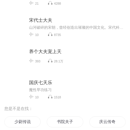
21
4288
宋代士大夫
山河破碎的宋朝，曾经创造出璀璨的中国文化。宋代科举制度是如何改变整个社会精英阶层的？为什么说宋代是士大夫与皇帝共治天下的时代？青年作家刘勃讲述 《宋代士大夫》。
10
8735
养个大夫宠上天
393
28.1万
国庆七天乐
魔性早功练习
10
1518
您是不是在找：
少尉传说
书院夫子
庆云传奇