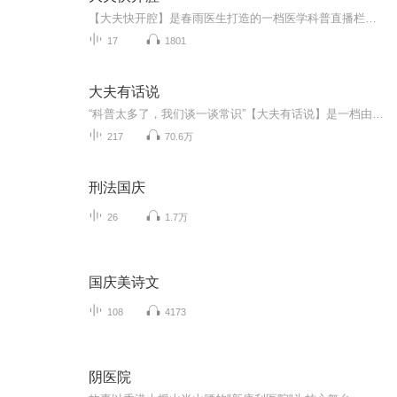
【大夫快开腔】是春雨医生打造的一档医学科普直播栏目，这里集合了资深媒体人、科普达人、老西医、女神营养师以及各路专业人士，用人文观点碰撞理性思维，多重视角解读医患误区，打击养生神棍，破解健康谣言。关注春雨医生APP可获取最新一期的直播信息。
17
1801
大夫有话说
“科普太多了，我们谈一谈常识”【大夫有话说】是一档由医生参与录制的健康常识类播客每周二更新听友群加：zrkf006 节目花絮搜示频号：晒背研究所
217
70.6万
刑法国庆
26
1.7万
国庆美诗文
108
4173
阴医院