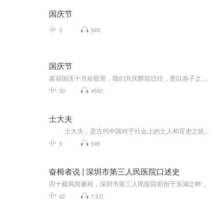
国庆节
3
543
国庆节
喜迎国庆十月欢歌里，我们共庆辉煌过往，更以赤子之心，向未来书写滚烫的誓言——这盛世，值得我们以热爱相拥。
20
4542
士大夫
士大夫，是古代中国对于社会上的士人和官吏之统称，始于战国。他们既是国家政治的直接参与者，同时又是社会上文化、艺术的创造者、传承者。 政治是绝大多数“士大夫”人生的第一要务；但同时，他们的文化素养也决定了他们是文学、书法、绘画、篆刻、古董收藏等文化的继承者和创造者。
5
549
奋楫者说 | 深圳市第三人民医院口述史
四十载风雨兼程，深圳市第三人民医院初创于东湖之畔，到如今屹立于大湾区医疗高地，一步一步走来，每一步都镌刻着奋斗的足迹。这里，有拓荒者的坚定，有医者的仁心，有三院人的使命，更有与特区共成长的壮阔篇章。41篇口述史，以亲历者的视角，还原三院从...
42
7.3万