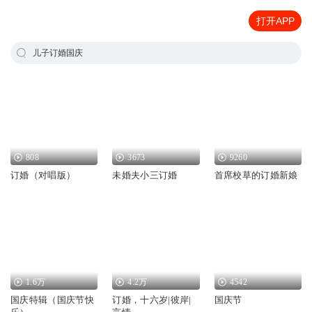
打开APP
儿子订婚国庆
808
3673
9260
订婚（对唱版）
未婚夫小三订婚
首席校草的订婚新娘
1.6万
4.2万
4542
国庆特辑（国庆节快
订婚，十六岁|彼岸|
国庆节