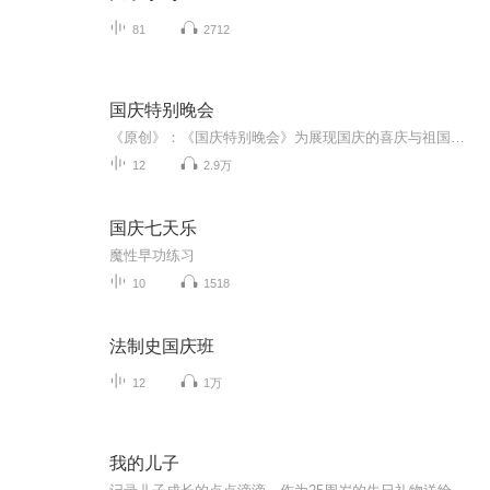
81
2712
国庆特别晚会
《原创》：《国庆特别晚会》为展现国庆的喜庆与祖国的深情我将以具体的场景切入从清晨升旗的庄严到街头巷尾的欢庆到历史与当下的交融，用优美的笔触传递对祖国的热爱与自豪！用诗歌和情感美文形式，歌颂祖国的繁荣富强，祝人民幸福安康！
12
2.9万
国庆七天乐
魔性早功练习
10
1518
法制史国庆班
12
1万
我的儿子