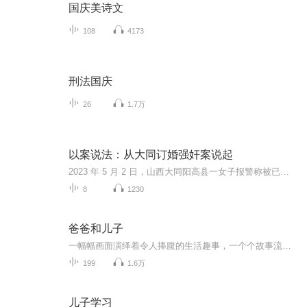
国庆美诗文
108
4173
刑法国庆
26
1.7万
以案说法：从大同订婚强奸案说起
2023 年 5 月 2 日，山西大同阳高县一女子报警称被已订婚的席某某强奸。二人 1 月 30 日相识，5 月 1 日订婚。案发当日，女子拒绝婚前性行为后遭席某某强行性侵，女子事后点火、呼救并报警，2025年4月16日公布二审判决结果，维护一审原判，判处男方有期徒...
8
1230
爸爸和儿子
一幅幅画面演绎着令人捧腹的生活趣事，一个个故事流淌出父子间浓浓的真情。风靡世界的经典漫画。
199
1.6万
儿子学习