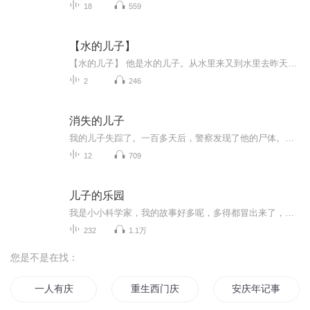
18
559
【水的儿子】
【水的儿子】 他是水的儿子。从水里来又到水里去昨天是河，今天是江，明天是湖明天的明天，还可能变成海端午，我们在人海里想他 他是水的儿子。从水里来又到水里去昨天是冰，今天是霜，明天是雪明天的明天，还可能变成雾端午，我们在迷雾里找他 他是水...
2
246
消失的儿子
我的儿子失踪了。一百多天后，警察发现了他的尸体。警察告诉我他是自杀。可他根本没有自杀的动机。况且一个一心求死的人，有必要特意避开所有的监控吗？我一定要找出事情的真相，给儿子报仇。
12
709
儿子的乐园
我是小小科学家，我的故事好多呢，多得都冒出来了，所以我非常大方的想与你分享，你喜欢的话，就关注喜马拉雅找到我妈妈【星雨子浩】，找到我的专辑【儿子的乐园】来找我玩儿吧！我等着你哦
232
1.1万
您是不是在找：
一人有庆
重生西门庆
安庆年记事