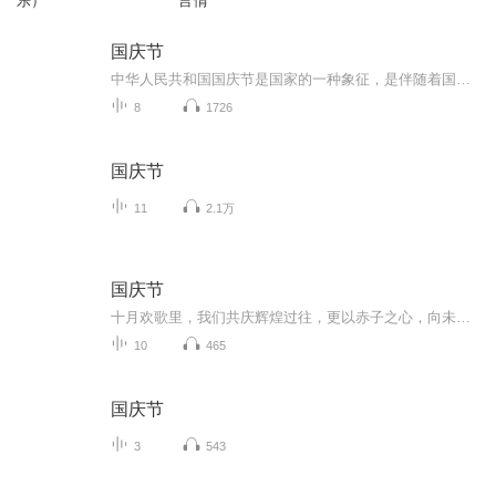
乐）
言情
国庆节
中华人民共和国国庆节是国家的一种象征，是伴随着国家的出现而出现的。让我们用诗歌朗诵歌颂祖国的繁荣富强，国泰民安。
8
1726
国庆节
11
2.1万
国庆节
十月欢歌里，我们共庆辉煌过往，更以赤子之心，向未来书写滚烫的誓言——这盛世，值得我们以热爱相拥。
10
465
国庆节
3
543