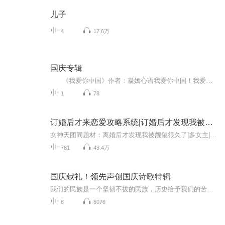
儿子
4
17.6万
国庆专辑
《我爱你中国》作者：凝嫣心语我爱你中国！我爱你春天蓬勃的秧苗；我爱你秋日金黄的硕果。我爱你中国！我爱你青松气质，我爱你红梅品格！我爱你家乡的甜蔗好像乳汁滋润着我的心窝。我爱你中国，我要把最美的歌儿献给你，我的母亲我的祖国。我爱你中国，我爱...
1
78
订婚后才来恋爱攻略系统|订婚后才发现我被觊觎很久了|觊觎三部曲|多人有声剧
女神天团同题材：离婚后才发现我被觊觎很久了|多女主|都市|多人有声剧|觊觎三部曲宫泽都订婚了，恋爱攻略系统才来，他看着迟到了五年的恋爱系统发布着五年前的任务，露出了微笑。【给隔壁班的星乃同学写一封情书，并激情的告白。（奖励：基础属性点+1）】...
781
43.4万
国庆献礼！领先声创国庆诗歌特辑
我们的民族是一个坚韧不拔的民族，历史给予我们的苦难都变成了闪着金光的勋章！我们的国家是一个龙腾虎跃的国家，那条巨龙正以不可阻挡之势崛起于神奇的东方！------------------------------------------------值此祖国70周年华诞之际，领先声创以诗歌向祖国献礼！用我们的声音、用我们的热血、用我们的灵魂诵读经典爱国篇章，歌颂我们的祖国！永远繁荣富强！
8
6076