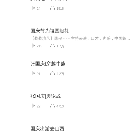
24
1818
国庆节为祖国献礼
【蔡蔡演艺】课程﹣-﹣主持表演，口才，声乐，中国舞，民族舞。独特的小舞台，专业的录音棚，每一位同学都能成为优秀的小明星。独特的教学模式，轻松上课，快乐学习！知名主持人，舞蹈家，高级教师任职授课！江南总校：河沟街42号三楼 18545856430江北分校...
215
1.7万
张国庆|穿越牛熊
91
4.2万
张国庆|舆论战
22
4713
国庆出游去山西