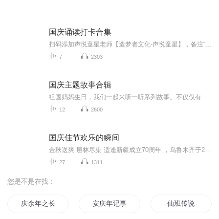
国庆诵读打卡合集
扫码添加声悦童星老师【造梦者文化-声悦童星】，备注“诵读打卡”报名，已添加好友的，直接发送“诵读打卡”报名，报名成功后进入社群。
7
2303
国庆主题故事合辑
祖国妈妈生日，我们一起来听一听系列故事。不仅仅有《我的祖国》，还有红军故事，也有关于战争的故事，让大家体会到和平年代的不易。
12
2600
国庆佳节欢乐的瞬间
金秋送爽 层林尽染 适逢新疆成立70周年 ，乌鲁木齐于2025年9月23日迎来党中央和习大大带领的慰问团。新疆各族群众欢欣鼓舞，热烈欢迎。
27
1311
您是不是在找：
庆余年之长歌行
安庆年记事
仙班传说