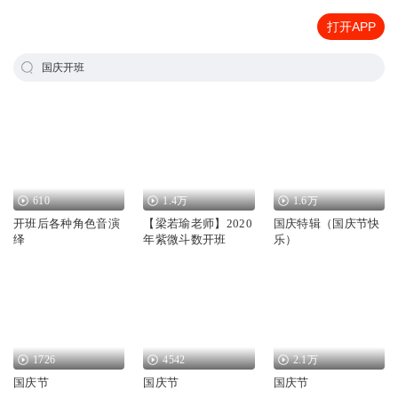
打开APP
国庆开班
610
1.4万
1.6万
开班后各种角色音演
【梁若瑜老师】2020
国庆特辑（国庆节快
绎
年紫微斗数开班
乐）
1726
4542
2.1万
国庆节
国庆节
国庆节