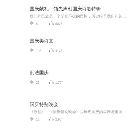
国庆献礼！领先声创国庆诗歌特辑
我们的民族是一个坚韧不拔的民族，历史给予我们的苦难都变成了闪着金光的勋章！我们的国家是一个龙腾虎跃的国家，那条巨龙正以不可阻挡之势崛起于神奇的东方！------------------------------------------------值此祖国70周年华诞之际，领先声创以诗歌向祖国献礼！用我们的声音、用我们的热血、用我们的灵魂诵读经典爱国篇章，歌颂我们的祖国！永远繁荣富强！
8
6076
国庆美诗文
108
4173
刑法国庆
26
1.7万
国庆特别晚会
《原创》：《国庆特别晚会》为展现国庆的喜庆与祖国的深情我将以具体的场景切入从清晨升旗的庄严到街头巷尾的欢庆到历史与当下的交融，用优美的笔触传递对祖国的热爱与自豪！用诗歌和情感美文形式，歌颂祖国的繁荣富强，祝人民幸福安康！
12
2.9万