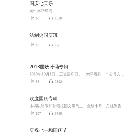
国庆七天乐
魔性早功练习
10
1518
法制史国庆班
12
1万
2018国庆吟诵专辑
2018年10月1日，正值国庆日。一大早看到一个公号文章，正是文天祥的《己卯十月一日至燕越五日罹狴犴有感而赋》。当然，彼十一非当今的十一。不过数字的巧合还是让人感触，今天拿来读一读，体味一番历史英杰的民族情怀，恰也当时。 根据诗题来看，这组诗是写于十月一日至十月五日之间，是文天祥被俘之后所作，这些诗作不仅有凛凛正气，更也能看的到他百端交集的复杂情感。另一首于右任先生的《望大陆》，微信公号有称《望乡》，一句“山之上国之殇”荡气回肠，一并兴起拿来读了一读。仓促间多有瑕疵...
38
2592
欢度国庆专辑
本辑以诗歌和歌颂祖国文章为主，金秋十月，丹桂飘香，在这个充满丰收喜悦的季节里，我们满怀激动和自豪，迎来了中华人民共和国76周年华诞。这不仅是一个庄重的纪念日，更是全体中华儿女共同欢庆的盛大的节日，承载着深厚的民族情感和历史意义.
167
6788
庆祝七一和国庆节