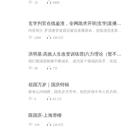
10
5805
玄学判官在线鉴渣，全网跪求开班|玄学|直播算命太准|多播
内容简介 罗清接管道观后被迫直播算命，连线顶流竟算出法制咖潜质，网友在线鉴渣遇惊天骗局。网友：这哪是玄学直播，是人间判官速成班！ 剧情简介： 守着师父留下的玉清观，穷困潦倒，为了填饱肚子，罗清学人家直播算命。【大师，您给算算我啥时候能发财...
1066
150.9万
洪明基:高效人生改变训练营|六力理论（暂不开班）
我们都渴望能够不断成长，成为某个领域的高手，实现自己的人生价值。可是往往觉得自己成长很慢，想加速却不得其法。工作越忙越累，却越不知道自己要什么创业遇到瓶颈，却找不到根本问题实现破局有时候，已经够努力了，还是看不到生活有所改变那么如何实现...
68
7万
祖国万岁｜国庆特辑
家有山河锦绣，国有岁月芳华。热烈庆祝中华人民共和国成立73周年！
6
82.1万
陈国庆-上海滑稽
149
126.8万