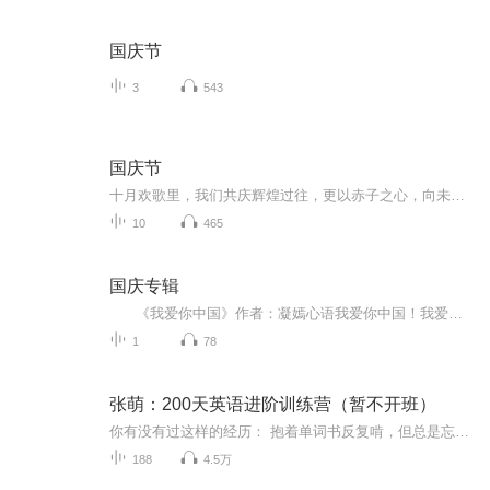
国庆节
3
543
国庆节
十月欢歌里，我们共庆辉煌过往，更以赤子之心，向未来书写滚烫的誓言——这盛世，值得我们以热爱相拥。
10
465
国庆专辑
《我爱你中国》作者：凝嫣心语我爱你中国！我爱你春天蓬勃的秧苗；我爱你秋日金黄的硕果。我爱你中国！我爱你青松气质，我爱你红梅品格！我爱你家乡的甜蔗好像乳汁滋润着我的心窝。我爱你中国，我要把最美的歌儿献给你，我的母亲我的祖国。我爱你中国，我爱...
1
78
张萌：200天英语进阶训练营（暂不开班）
你有没有过这样的经历： 抱着单词书反复啃，但总是忘得快、记不牢；词汇看似认识，但模棱两可、拼写不出来。学英语，最怕死记硬背。 没有逻辑的记忆，其实完全违背了大脑认知学习的规律。效率学习专家、APEC演讲全国总冠军张萌，连续1000天早起3小时学英语...
188
4.5万