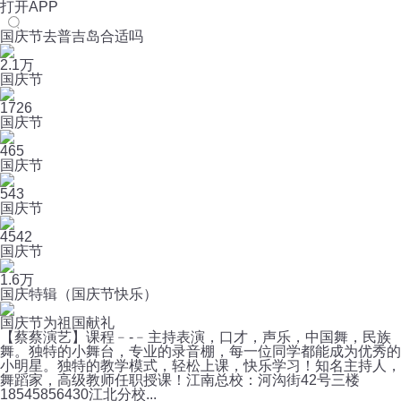
打开APP
国庆节去普吉岛合适吗
2.1万
国庆节
1726
国庆节
465
国庆节
543
国庆节
4542
国庆节
1.6万
国庆特辑（国庆节快乐）
国庆节为祖国献礼
【蔡蔡演艺】课程﹣-﹣主持表演，口才，声乐，中国舞，民族
舞。独特的小舞台，专业的录音棚，每一位同学都能成为优秀的
小明星。独特的教学模式，轻松上课，快乐学习！知名主持人，
舞蹈家，高级教师任职授课！江南总校：河沟街42号三楼
18545856430江北分校...