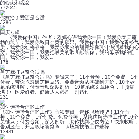
的心态和观念...
77
2045
你嫁给了爱还是合适
3
286
国庆专辑
《我爱你中国》作者：凝嫣心语我爱你中国！我爱你春天蓬
勃的秧苗；我爱你秋日金黄的硕果。我爱你中国！我爱你青松气
质，我爱你红梅品格！我爱你家乡的甜蔗好像乳汁滋润着我的心
窝。我爱你中国，我要把最美的歌儿献给你，我的母亲我的祖
国。我爱你中国，我爱...
1
78
黑芝麻打豆浆合适吗
《黑芝麻打豆浆合适吗》专辑来了！11个音频，10个免费，1个
付费，带你吃透黑芝麻豆浆。免费音频从基础到进阶，10个标
题系统讲解，付费音频深度剖析，10篇系统文章组合，干货满
满！中医爱好者、健康达人必备，别错过！
2
31
如何选择合适的工作
《如何选择合适的工作》音频专辑，帮你职场转型！11个音
频，10个免费，1个付费。免费音频，系统讲解选择工作的10个
关键点；付费音频，深入剖析，助你找到心仪岗位！快来收听，
告别迷茫，开启职场新篇章！职场新技能工作选择
13
431