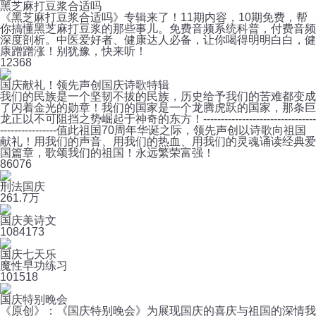
黑芝麻打豆浆合适吗
《黑芝麻打豆浆合适吗》专辑来了！11期内容，10期免费，帮
你搞懂黑芝麻打豆浆的那些事儿。免费音频系统科普，付费音频
深度剖析。中医爱好者、健康达人必备，让你喝得明明白白，健
康蹭蹭涨！别犹豫，快来听！
12
368
国庆献礼！领先声创国庆诗歌特辑
我们的民族是一个坚韧不拔的民族，历史给予我们的苦难都变成
了闪着金光的勋章！我们的国家是一个龙腾虎跃的国家，那条巨
龙正以不可阻挡之势崛起于神奇的东方！--------------------------------
----------------值此祖国70周年华诞之际，领先声创以诗歌向祖国
献礼！用我们的声音、用我们的热血、用我们的灵魂诵读经典爱
国篇章，歌颂我们的祖国！永远繁荣富强！
8
6076
刑法国庆
26
1.7万
国庆美诗文
108
4173
国庆七天乐
魔性早功练习
10
1518
国庆特别晚会
《原创》：《国庆特别晚会》为展现国庆的喜庆与祖国的深情我