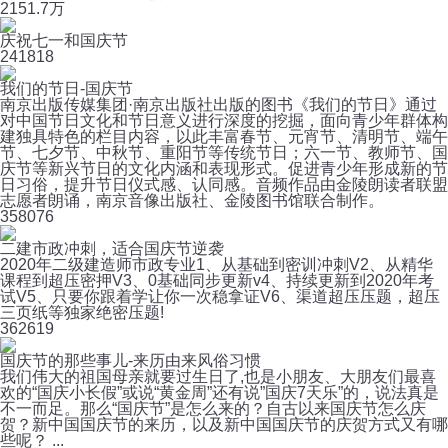
215
1.7万
庆祝七一和国庆节
24
1818
我们的节日-国庆节
南京出版传媒集团·南京出版社出版的图书《我们的节日》通过
对中国节日文化和节日意义进行深度的挖掘，面向青少年群体构
建独具特色的栏目内容，以此丰富春节、元宵节、清明节、端午
节、七夕节、中秋节、重阳节等传统节日；六一节、教师节、国
庆节等新兴节日的文化内涵和表现形式。促进青少年形成新的节
日习俗，提升节日仪式感、认同感。音频作品由金陵朗读者联盟
志愿者朗诵，南京音像出版社、金陵图书馆联合制作。
35
8076
二建市政冲刺，适合国庆节逆袭
2020年二级建造师市政专业1、从基础到密训冲刺V2、从精华
课程到超压密押V3、0基础同步更新v4、持续更新到2020年考
试V5、只要你跟着学让你一次稳拿证V6、渠道超压压题，超压
三页纸等独家绝密压题!
36
2619
国庆节的那些事儿-来历由来风俗习惯
我们伟大的祖国母亲就要过生日了,也是小朋友、大朋友们最喜
欢的“国庆小长假”或说“黄金周”还有说”国庆7天乐”的，说法真是
不一而足。那么“国庆节”是怎么来的？自古以来国庆节怎么庆
贺？新中国国庆节的来历，以及新中国国庆节的庆贺方式又有哪
些呢？ ...