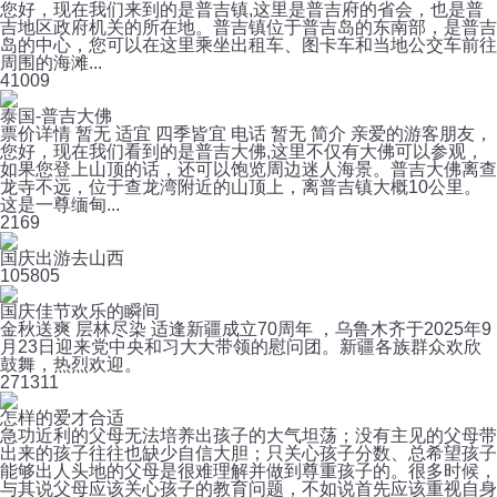
您好，现在我们来到的是普吉镇,这里是普吉府的省会，也是普
吉地区政府机关的所在地。普吉镇位于普吉岛的东南部，是普吉
岛的中心，您可以在这里乘坐出租车、图卡车和当地公交车前往
周围的海滩...
4
1009
泰国-普吉大佛
票价详情 暂无 适宜 四季皆宜 电话 暂无 简介 亲爱的游客朋友，
您好，现在我们看到的是普吉大佛,这里不仅有大佛可以参观，
如果您登上山顶的话，还可以饱览周边迷人海景。普吉大佛离查
龙寺不远，位于查龙湾附近的山顶上，离普吉镇大概10公里。
这是一尊缅甸...
2
169
国庆出游去山西
10
5805
国庆佳节欢乐的瞬间
金秋送爽 层林尽染 适逢新疆成立70周年 ，乌鲁木齐于2025年9
月23日迎来党中央和习大大带领的慰问团。新疆各族群众欢欣
鼓舞，热烈欢迎。
27
1311
怎样的爱才合适
急功近利的父母无法培养出孩子的大气坦荡；没有主见的父母带
出来的孩子往往也缺少自信大胆；只关心孩子分数、总希望孩子
能够出人头地的父母是很难理解并做到尊重孩子的。很多时候，
与其说父母应该关心孩子的教育问题，不如说首先应该重视自身