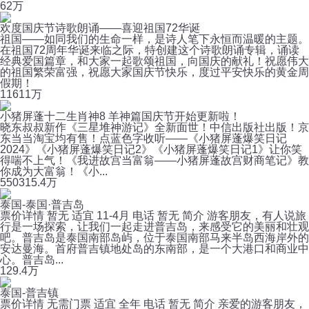
6
2万
欢度国庆节诗歌朗诵——喜迎祖国72华诞
祖国——如同我们的生命一样，是诗人笔下永恒而温暖的主题。
在祖国72周年华诞来临之际，特创建这个诗歌朗诵专辑，诵读
经典爱国篇章，和大家一起歌颂祖国，向国庆的献礼！祝愿伟大
的祖国繁荣富强，祝愿大家国庆节快乐，度过平安快乐的黄金周
假期！
116
11万
小猪屏蓬十二生肖神8 羊神篇国庆节开始更新啦！
晓东叔叔新作《三星堆神游记》全新面世！中信出版社出版！京
东当当淘宝均有售！点蓝色字收听——《小猪屏蓬爆笑日记
2024》《小猪屏蓬爆笑日记2》《小猪屏蓬爆笑日记1》让你笑
得喘不上气！《我进故宫当富翁——小猪屏蓬故宫财商笔记》教
你成为大富翁！《小...
550
315.4万
泰国-泰国·普吉岛
票价详情 暂无 适宜 11-4月 电话 暂无 简介 游客朋友，有人说旅
行是一场探索，让我们一起走进普吉岛，来感受它的美丽和壮观
吧。普吉岛是泰国南部岛屿，位于泰国南部马来半岛西海岸外的
安达曼海。首府普吉镇地处岛的东南部，是一个大港口和商业中
心。普吉岛...
12
9.4万
泰国-普吉镇
票价详情 无需门票 适宜 全年 电话 暂无 简介 亲爱的游客朋友，