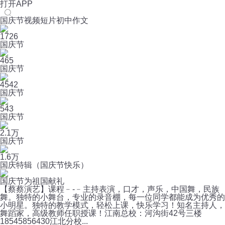
打开APP
国庆节视频短片初中作文
1726
国庆节
465
国庆节
4542
国庆节
543
国庆节
2.1万
国庆节
1.6万
国庆特辑（国庆节快乐）
国庆节为祖国献礼
【蔡蔡演艺】课程﹣-﹣主持表演，口才，声乐，中国舞，民族
舞。独特的小舞台，专业的录音棚，每一位同学都能成为优秀的
小明星。独特的教学模式，轻松上课，快乐学习！知名主持人，
舞蹈家，高级教师任职授课！江南总校：河沟街42号三楼
18545856430江北分校...