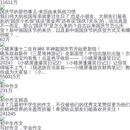
116
11万
国庆节的那些事儿-来历由来风俗习惯
我们伟大的祖国母亲就要过生日了,也是小朋友、大朋友们最喜
欢的“国庆小长假”或说“黄金周”还有说”国庆7天乐”的，说法真是
不一而足。那么“国庆节”是怎么来的？自古以来国庆节怎么庆
贺？新中国国庆节的来历，以及新中国国庆节的庆贺方式又有哪
些呢？ ...
6
2万
小猪屏蓬十二生肖神8 羊神篇国庆节开始更新啦！
晓东叔叔新作《三星堆神游记》全新面世！中信出版社出版！京
东当当淘宝均有售！点蓝色字收听——《小猪屏蓬爆笑日记
2024》《小猪屏蓬爆笑日记2》《小猪屏蓬爆笑日记1》让你笑
得喘不上气！《我进故宫当富翁——小猪屏蓬故宫财商笔记》教
你成为大富翁！《小...
550
315万
初中作文
23
1万
初中作文精选
读了几篇初中学生的作文，不仅被他们的优秀文笔赞叹更为他们
的精神世界的丰盈而折服！希望听众朋友们能喜欢并关注！
24
1045
初中生作文
写好作文，学会作文