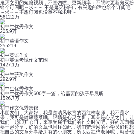
鬼灭之刃的短篇视频，不喜勿喷。更新频率：不限时更新鬼灭粉
给个订阅吧～求～～ 不是鬼灭粉的，有兴趣的话也给个订阅吧
～求～～不想订阅也没事不强求呀～
56
12.2万
初中生优秀作文
20
5.9万
初中英语作文
25
5219
初中英语作文
初中英语考试作文范围
14
27.1万
初中生获奖作文
29
2.9万
初中生优秀作文
初中生优秀作文600字一篇，给需要的孩子早晨听
152
6.7万
初中作文优秀集锦
小朋友们，大家好，我是楚清风教育的西红柿老师，我不是水
果，我可是健康蔬菜哦。眼睛是心灵之窗，耳朵是心灵之门，让
我们一起叩开心门，来享受属于我们的作文时光吧。好的东西都
要一起分享，好的文章也同样如此，我们楚清风的小学员们也想
把自己的文章分享给所有的小朋友，所以西红柿老师呢，就替他