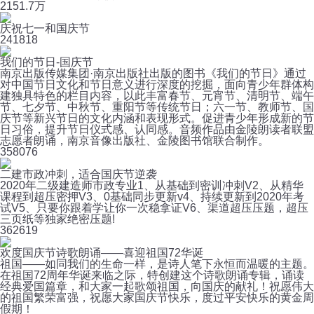
215
1.7万
庆祝七一和国庆节
24
1818
我们的节日-国庆节
南京出版传媒集团·南京出版社出版的图书《我们的节日》通过
对中国节日文化和节日意义进行深度的挖掘，面向青少年群体构
建独具特色的栏目内容，以此丰富春节、元宵节、清明节、端午
节、七夕节、中秋节、重阳节等传统节日；六一节、教师节、国
庆节等新兴节日的文化内涵和表现形式。促进青少年形成新的节
日习俗，提升节日仪式感、认同感。音频作品由金陵朗读者联盟
志愿者朗诵，南京音像出版社、金陵图书馆联合制作。
35
8076
二建市政冲刺，适合国庆节逆袭
2020年二级建造师市政专业1、从基础到密训冲刺V2、从精华
课程到超压密押V3、0基础同步更新v4、持续更新到2020年考
试V5、只要你跟着学让你一次稳拿证V6、渠道超压压题，超压
三页纸等独家绝密压题!
36
2619
欢度国庆节诗歌朗诵——喜迎祖国72华诞
祖国——如同我们的生命一样，是诗人笔下永恒而温暖的主题。
在祖国72周年华诞来临之际，特创建这个诗歌朗诵专辑，诵读
经典爱国篇章，和大家一起歌颂祖国，向国庆的献礼！祝愿伟大
的祖国繁荣富强，祝愿大家国庆节快乐，度过平安快乐的黄金周
假期！