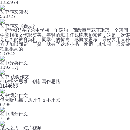
125
5974
初中作文知识
55
3727
初中作文《春见》
一把“枯枝”在昆承中学初一年级的一间教室里花开琳琅，全班同
学竞相撰文惊叹赞美。年轻的班主任钱晓老师知道，这是一次谋
划已久的教育契机，同学们的惊喜、感慨或思考，最好要用某种
方式加以固定，于是，就有了这本小书。教师，其实是一项复杂
程度很高的...
50
7942
初中分类作文
109
2.1万
初中.获奖作文
打破惯性思维，创新写作思路
114
4663
初中满分作文
每天听几篇，从此作文不用愁
6
298
初中满分作文
7
1581
鬼灭之刃｜短片视频