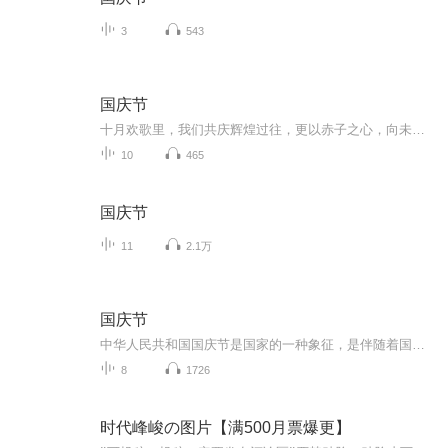
3
543
国庆节
十月欢歌里，我们共庆辉煌过往，更以赤子之心，向未来书写滚烫的誓言——这盛世，值得我们以热爱相拥。
10
465
国庆节
11
2.1万
国庆节
中华人民共和国国庆节是国家的一种象征，是伴随着国家的出现而出现的。让我们用诗歌朗诵歌颂祖国的繁荣富强，国泰民安。
8
1726
时代峰峻の图片【满500月票爆更】