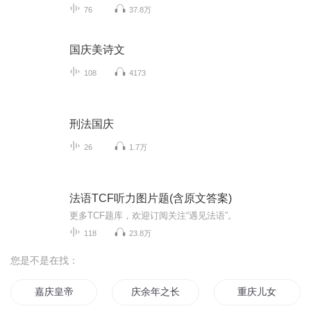
76
37.8万
国庆美诗文
108
4173
刑法国庆
26
1.7万
法语TCF听力图片题(含原文答案)
更多TCF题库，欢迎订阅关注“遇见法语”。
118
23.8万
您是不是在找：
嘉庆皇帝
庆余年之长歌行
重庆儿女