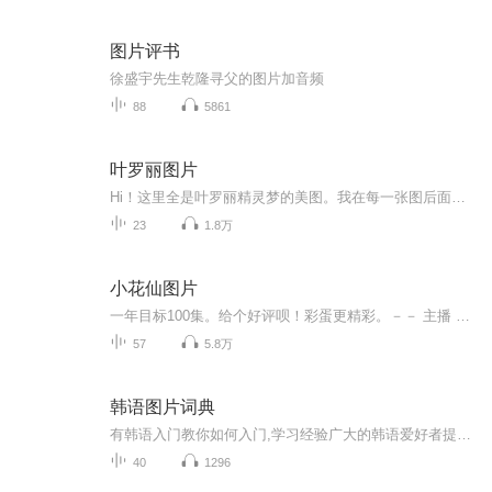
图片评书
徐盛宇先生乾隆寻父的图片加音频
88
5861
叶罗丽图片
Hi！这里全是叶罗丽精灵梦的美图。我在每一张图后面都给大家留了点时间让大家把喜欢的图保存下来。如果你觉得这个图不太清晰，你可以私信找我要原图哦！
23
1.8万
小花仙图片
一年目标100集。给个好评呗！彩蛋更精彩。－－ 主播 贝瑞吖也叫逆光小爱
57
5.8万
韩语图片词典
有韩语入门教你如何入门,学习经验广大的韩语爱好者提供自己学习的心得体会;韩语词汇包含各类词汇满足你各个方面的需求;韩语阅读:韩国古今各种书籍、童话、谚语等的阅读;韩语...
40
1296