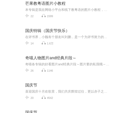
芒果教粤语图片小教程
本专辑是我在网络小平台和线下教粤语的图片小教程，做成图片是方便传播保存下来哦！这些教程涉及生活各方面，而且是基础加地道口语都有，非常实用，建议保存！
22
1599
国庆特辑（国庆节快乐）
在评书界，小魏有个朋友叫刘鹏，是一个为评书努力的小伙子。在2021年国庆期间，他想弄个特辑，便烦劳我给他录个爱国题材的评书小段儿。这种事情，不是特殊情况，小魏一般不会拒绝，也就给其录了一个《鲁迅踢鬼》，等他传完，我再传到我的专辑里。另外，小...
14
1.6万
奇喵人物图片and经典片段～
奇喵各专辑的好看图片and经典片段～图片要的私我哦～我发泥～（要关注+专辑好评噢）
26
1146
国庆节
喜迎国庆十月欢歌里，我们共庆辉煌过往，更以赤子之心，向未来书写滚烫的誓言——这盛世，值得我们以热爱相拥。
20
4542
国庆节