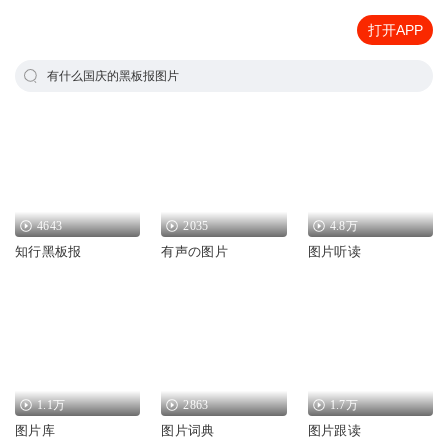
打开APP
有什么国庆的黑板报图片
4643
2035
4.8万
知行黑板报
有声の图片
图片听读
1.1万
2863
1.7万
图片库
图片词典
图片跟读