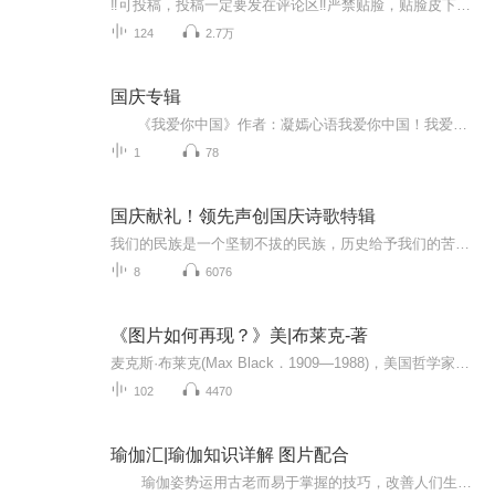
‼️可投稿，投稿一定要发在评论区‼️严禁贴脸，贴脸皮下塌/BE多次贴脸永久拉黑会在评论区里发一些视频中的图片，想要视频里的图片看评论区已经下楼的只有投稿才会发，不投稿不发可单人，可CP（可跨代），可多人，可团体●TFBOYS王俊凯、王源、易烊千玺（...
124
2.7万
国庆专辑
《我爱你中国》作者：凝嫣心语我爱你中国！我爱你春天蓬勃的秧苗；我爱你秋日金黄的硕果。我爱你中国！我爱你青松气质，我爱你红梅品格！我爱你家乡的甜蔗好像乳汁滋润着我的心窝。我爱你中国，我要把最美的歌儿献给你，我的母亲我的祖国。我爱你中国，我爱...
1
78
国庆献礼！领先声创国庆诗歌特辑
我们的民族是一个坚韧不拔的民族，历史给予我们的苦难都变成了闪着金光的勋章！我们的国家是一个龙腾虎跃的国家，那条巨龙正以不可阻挡之势崛起于神奇的东方！------------------------------------------------值此祖国70周年华诞之际，领先声创以诗歌向祖国献礼！用我们的声音、用我们的热血、用我们的灵魂诵读经典爱国篇章，歌颂我们的祖国！永远繁荣富强！
8
6076
《图片如何再现？》美|布莱克-著
麦克斯·布莱克(Max Black．1909—1988)，美国哲学家。生于阿塞拜疆，长于伦敦，后加入美国国籍，犹太人后裔。早年在剑桥大学王后学院主修数学．后在伦敦大学获哲学博士学位。先后任教于伦敦教育学院、伊利诺伊大学厄巴纳一香槟分校和康奈尔大学．作为哲学...
102
4470
瑜伽汇|瑜伽知识详解 图片配合
瑜伽姿势运用古老而易于掌握的技巧，改善人们生理、心理、情感和精神方面的能力，是一种达到身体、心灵与精神和谐统一的运动方式，包括调身的体位法、调息的呼吸法、调心的冥想法等，以达至身心的合一。每天学一点瑜伽 生活更美好！