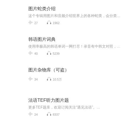
图片蛇类介绍
这个专辑用图片和音频介绍世界上的各种蛇类，会分类别介绍，如有错误欢迎指正。
27
1962
韩语图片词典
使用率极高的韩语单词一网打尽！录音有中韩文对照，方便同学们在路上收听磨耳朵！更多韩语学习的内容，欢迎关注订阅“韩语助手FM” ：）
40
5239
图片杂物库（可盗）
34
10.5万
法语TEF听力图片题
更多TEF题库，欢迎订阅关注“遇见法语”。...
24
8337