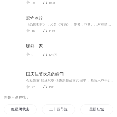
29
1928
恐怖照片
《恐怖照片》，又名《冥婚》，作者：花卷。几对在情网上认识的恋人，被一张神秘而骇人的冥婚照片引到贵州一个偏僻的小镇上，每次或者回来的却只有一人。失踪的人从此渺无踪影，回来的人却似傻如狂，而那个小镇却仿佛从未存在。142857，这个右边中到底有何玄机？推着空婴儿车的老婆婆是人是鬼？冥冥之中，谁谁在操控人的脆弱灵魂？
16
1113
咪好一家
9
12.6万
国庆佳节欢乐的瞬间
金秋送爽 层林尽染 适逢新疆成立70周年 ，乌鲁木齐于2025年9月23日迎来党中央和习大大带领的慰问团。新疆各族群众欢欣鼓舞，热烈欢迎。
27
1311
您是不是在找：
红星照我去战斗
二十四节泣歌
星照妖城