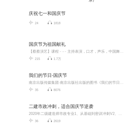
乐）
庆祝七一和国庆节
24
1818
国庆节为祖国献礼
【蔡蔡演艺】课程﹣-﹣主持表演，口才，声乐，中国舞，民族舞。独特的小舞台，专业的录音棚，每一位同学都能成为优秀的小明星。独特的教学模式，轻松上课，快乐学习！知名主持人，舞蹈家，高级教师任职授课！江南总校：河沟街42号三楼 18545856430江北分校...
215
1.7万
我们的节日-国庆节
南京出版传媒集团·南京出版社出版的图书《我们的节日》通过对中国节日文化和节日意义进行深度的挖掘，面向青少年群体构建独具特色的栏目内容，以此丰富春节、元宵节、清明节、端午节、七夕节、中秋节、重阳节等传统节日；六一节、教师节、国庆节等新兴节日的文化内涵和表现形式。促进青少年形成新的节日习俗，提升节日仪式感、认同感。音频作品由金陵朗读者联盟志愿者朗诵，南京音像出版社、金陵图书馆联合制作。
35
8076
二建市政冲刺，适合国庆节逆袭
2020年二级建造师市政专业1、从基础到密训冲刺V2、从精华课程到超压密押V3、0基础同步更新v4、持续更新到2020年考试V5、只要你跟着学让你一次稳拿证V6、渠道超压压题，超压三页纸等独家绝密压题!
36
2619