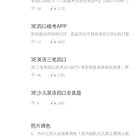
专四口语练习——原版考试录音资源+Q: 1165772080（考前过完了一遍真题终于专四口语良好啦~还算是有收获的。但说实话还是感觉自己的英语交流和口语能力有待改进，所以想有空多读一读录下来，记录自己口语水平的变化。如果有大神经过听到我口语发音等有问题...
30
1.1万
3E四口模考APP
添加微信455695120，圣诞25元可获得原价228元的17套四口原文及答案，备注喜马拉雅即可。搜索“跟谁学”网站“雪梨老师”，进行三口、四口、三笔的学习。
17
1653
3E英语三笔四口
3E三笔和四口的考点+技巧+考官阅卷老师亲自授课，帮你一次通过3E考试！S将向您倾囊相授三笔听力、阅读、写作的正确训练方式，进行三笔真题汇编和教材的逐题精讲，同时跟你一起复习语法需要背记的重点难点考点，也将带你刷完四口40套官方预测考卷，赶快一起来分享！
96
2.9万
3E少儿英语四口全真题
6
1341
照片调色
1、为什么照片必须要调色？因为相机无法真正重现人眼所见，或心中所见，或我们真正想要的表达。2、调色有多少种方法？很多，并不简单，必须要有耐心和毅力，还必须要有聪明才智和专注精神，才能学会。