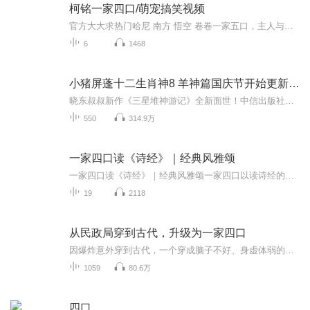
柯铭一家四口/萌宠搞笑视频
官方大大求热门哈尼 南方 悟空 卷卷一家五口，主人与动物的搞笑视频
6
1468
小猪屏蓬十二生肖神8 羊神篇国庆节开始更新啦！
晓东叔叔新作《三星堆神游记》全新面世！中信出版社出版！京东当当淘宝均有售！点蓝色字收听——《小猪屏蓬爆笑日记2024》《小猪屏蓬爆笑日记2》《小猪屏蓬爆笑日记1》让你笑得喘不上气！《我进故宫当富翁——小猪屏蓬故宫财商笔记》教你成为大富翁！《小...
550
314.9万
一家四口读《诗经》｜经典风雅颂
一家四口读《诗经》｜经典风雅颂一家四口以读诗经的形式度过欢乐的亲子时光...陪伴是最长情的告白！教育的黄金时期，也许只有十年！亲爱的家长朋友，每天抽出5分钟，与孩子们一起学习，一起成长吧！孔子言“不学诗，无以言”，意不读《诗经》，便不懂如何说话。...
19
2118
从民政局穿到古代，升级为一家四口
因爆炸意外穿到古代，一个穿成脑子不好、身虚体弱的不受待见庶出子，一个穿成声名狼藉、被抢未婚夫的恶毒长姐，且两人还是夫妻，还有一双儿女，这种设定充满戏剧性。在古代陌生环境中，两人从对孩子毫无经验到逐渐学会照顾和养育，在养娃过程中，夫妻关系...
1059
80.6万
四口