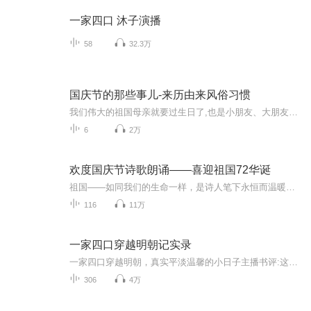
一家四口 沐子演播
58
32.3万
国庆节的那些事儿-来历由来风俗习惯
我们伟大的祖国母亲就要过生日了,也是小朋友、大朋友们最喜欢的“国庆小长假”或说“黄金周”还有说”国庆7天乐”的，说法真是不一而足。那么“国庆节”是怎么来的？自古以来国庆节怎么庆贺？新中国国庆节的来历，以及新中国国庆节的庆贺方式又有哪些呢？ ...
6
2万
欢度国庆节诗歌朗诵——喜迎祖国72华诞
祖国——如同我们的生命一样，是诗人笔下永恒而温暖的主题。在祖国72周年华诞来临之际，特创建这个诗歌朗诵专辑，诵读经典爱国篇章，和大家一起歌颂祖国，向国庆的献礼！祝愿伟大的祖国繁荣富强，祝愿大家国庆节快乐，度过平安快乐的黄金周假期！
116
11万
一家四口穿越明朝记实录
一家四口穿越明朝，真实平淡温馨的小日子主播书评:这本书作者写的非常用心，不像是小说更像是穿越纪录片，穿越文里的一股清流，可以为穿越梦者提供真实穿越之模板，非常推荐，我心里的经典之作！
306
4万