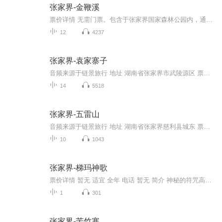
张家界-金鞭溪
票价详情 无需门票。包含于张家界国家森林公园内，通用森林公园门票。 适宜 四季皆宜 电话 0744-5712189 简介 叮咚的溪水汇聚成大自然的美好乐章，悠扬的乐曲里伴随着您欢快的旅途。游客您好，欢迎您来到美丽的金鞭溪。金鞭溪是天然形成的一条美丽的溪流，...
12
4237
张家界-袁家寨子
音频来源于链景旅行 地址 湖南省张家界市武陵源区 票价描述 128元 开放时间 8:00-17:00 乘车信息 交通信息：1、从火车站乘坐张家界--武陵源班线汽车（时间约40分钟），到达武陵源汽车站，乘1路至门票站，购买公园门票后进入核心景区，可选择乘坐百龙电梯（...
14
5518
张家界-五雷山
音频来源于链景旅行 地址 湖南省张家界慈利县城东 票价描述 暂无 开放时间 8:00-18:00 乘车信息 自驾路线：从慈利县城出发仅需25公里即可到达
10
1043
张家界-梯玛神歌
票价详情 暂无 适宜 全年 电话 暂无 简介 神秘的符咒高腔调伴随着湘西土、苗、白、侗等少数民族的原生态歌舞，汇成了一场视听盛宴。亲爱的游客朋友，欢迎您观看《梯玛神歌》。《梯玛神歌》是湖南省第一台大型山水实景演出，您看，这里选择独特的露天山水为...
1
301
张家界-苦竹寨