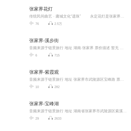
张家界花灯
传统民间曲艺 · 庸城文化“遗珠” 永定花灯是张家界市永定（大庸）城乡广为流传的民族民间小戏曲，是土家族优秀的传统文化遗产。 永定花灯的特点是演员少（一丑一旦），道具少（两把折扇、一支牧笛、一根马鞭），乐器少（大筒一把、...
76
2.5万
张家界-溪步街
音频来源于链景旅行 地址 湖南·张家界 票价描述 暂无 开放时间 全天 乘车信息 暂无
6
715
张家界-紫霞观
音频来源于链景旅行 地址 张家界市武陵源区宝峰路 票价描述 门市价：128.0元128元 开放时间 3月15日-10月31日：6:30-18:00；11月1日-次年3月14日：7:00-17:00。 乘车信息 1、从武陵源汽车站搭乘1路公交车（1元/人）到天子街下，然后搭乘4路公交车到紫霞观...
10
282
张家界-宝峰湖
音频来源于链景旅行 地址 湖南省张家界市武陵源区索溪镇宝峰路8号 票价描述 门票：96元，含大门票和游船票。儿童身高1.3米以下免票；老人70岁以上持老年证或身份证免票；儿童身高1.3米以上24周岁以下凭学生证、60-70岁的老人持身份证购景区优惠票。 开放时...
29
2633