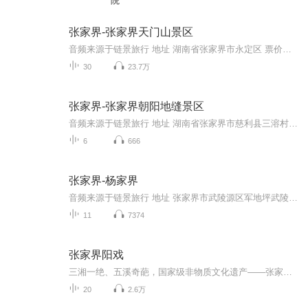
院
张家界-张家界天门山景区
音频来源于链景旅行 地址 湖南省张家界市永定区 票价描述 258元 开放时间 8:00—16:30 乘车信息 火车： 从火车站乘坐2路、3路、7路及1路公共汽车（时间约20分钟），进入市区在观音大桥转车（时间约5分钟，）即到。 飞机 ：从飞机场搭乘４路公共汽车（时...
30
23.7万
张家界-张家界朝阳地缝景区
音频来源于链景旅行 地址 湖南省张家界市慈利县三溶村 票价描述 A.免票政策：身高1.3米（不含）以下儿童免费；70岁（含）以上老人持身份证免费。B.优惠政策：小学、中学、高中、中专、大专及大学本科全日制在校学生持学生证购景区优惠票；60（不含）--69岁...
6
666
张家界-杨家界
音频来源于链景旅行 地址 张家界市武陵源区军地坪武陵源 票价描述 门票：包含在张家界国家森林公园景区门票内 开放时间 7:00-18:00 乘车信息 游览杨家界景区，一般先乘坐景区环保车（车费包含在森林公园门票中）到龙凤庵下站，步行约10分钟后，到达龙凤庵...
11
7374
张家界阳戏
三湘一绝、五溪奇葩，国家级非物质文化遗产——张家界（大庸）阳戏 张家界阳戏俗称 “ 杨花柳 ” 。阳戏最显著的特点表现为 “ 金线吊葫芦 ” 的唱腔，其风格独具，韵味无穷。 张家界阳戏的唱腔主要有十八调，其中又分正调和小调。正调有正宫调、金钱调、...
20
2.6万