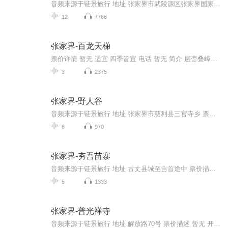
音频来源于链景旅行 地址 张家界市武陵源区张家界国家森林公园内（靠近森林公园门票站） 票价描述 无需门票。包含于张家界国家森林公园内，通用森林公园门票。 开放时间 8:00-17:00 乘车信息 暂无
12
7766
张家界-百龙天梯
票价详情 暂无 适宜 四季皆宜 电话 暂无 简介 层峦叠嶂间一架天梯屹立，群峰竞秀间上演恢弘传奇，游客朋友，欢迎您乘坐世界上最高最大最快的电梯--百龙天梯。百龙天梯是张家界的一道靓丽的风景线，除了在硬件上创造了自然和人类伟大奇观外，优质的服务更是...
3
2375
张家界-野人谷
音频来源于链景旅行 地址 张家界市慈利县三官寺乡 票价描述 150元/人 开放时间 8:00~18:00 乘车信息 暂无
6
970
张家界-夯吾苗寨
音频来源于链景旅行 地址 古丈县城至吉首途中 票价描述 门票108人民币 开放时间 全天 乘车信息 公交路线：此苗寨地处古丈县城至吉首途中，从古丈县城坐车八分钟即到，从吉首过牛头山隧道三分钟到。
5
1333
张家界-普光禅寺
音频来源于链景旅行 地址 解放路70号 票价描述 暂无 开放时间 全天 乘车信息 暂无